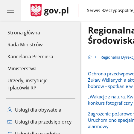
gov.pl
gov.pl
Serwis Rzeczypospolitej
Regionaln
gov.pl
Strona główna
Środowisk
Rada Ministrów
Kancelaria Premiera
Regionalna Dyrekc
Ministerstwa
Ochrona przeciwpow
Żuław Wiślanych a ak
Urzędy, instytucje
bobrów - spotkanie 
i placówki RP
„Wakacje z naturą. Kwi
konkurs fotograficzny
Usługi dla obywatela
Zagrożenie pożarowe 
Uruchomiono specjal
Usługi dla przedsiębiorcy
alarmowy
Usługi dla urzędnika