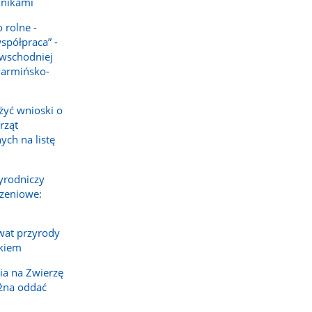
lnikami
 rolne -
spółpraca” -
 wschodniej
warmińsko-
żyć wnioski o
rząt
ch na listę
yrodniczy
rzeniowe:
rwat przyrody
kiem
ia na Zwierzę
żna oddać