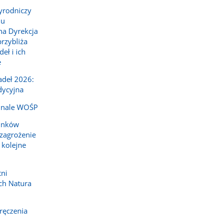
yrodniczy
lu
a Dyrekcja
rzybliża
ł i ich
e
deł 2026:
dycyjna
inale WOŚP
tunków
zagrożenie
 kolejne
tni
ch Natura
ręczenia