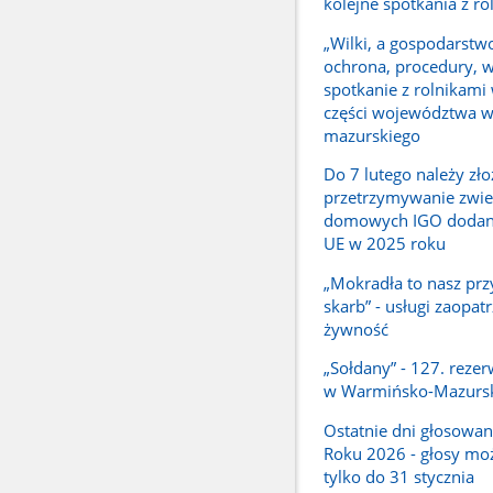
kolejne spotkania z ro
„Wilki, a gospodarstwo
ochrona, procedury, w
spotkanie z rolnikami
części województwa 
mazurskiego
Do 7 lutego należy zło
przetrzymywanie zwie
domowych IGO dodany
UE w 2025 roku
„Mokradła to nasz prz
skarb” - usługi zaopat
żywność
„Sołdany” - 127. reze
w Warmińsko-Mazurs
Ostatnie dni głosowan
Roku 2026 - głosy mo
tylko do 31 stycznia