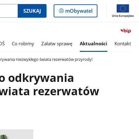
Logowanie
SZUKAJ
mObywatel
do
panelu
OŚ
Co robimy
Załatw sprawę
Aktualności
Kontakt
ywania niezwykłego świata rezerwatów przyrody!
o odkrywania
świata rezerwatów