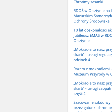
Chrońmy sasanki
RDOŚ w Olsztynie na 
Mazurskim Samorzą
Ochrony Środowiska
10 lat doskonałości ek
Jubileusz EMAS w RD
Olsztynie
„Mokradła to nasz prz
skarb” - usługi regulac
odcinek 4
Razem z mokradłami -
Muzeum Przyrody w O
„Mokradła to nasz prz
skarb” - usługi zaopat
część 2
Szacowanie szkód wy
przez gatunki chronio