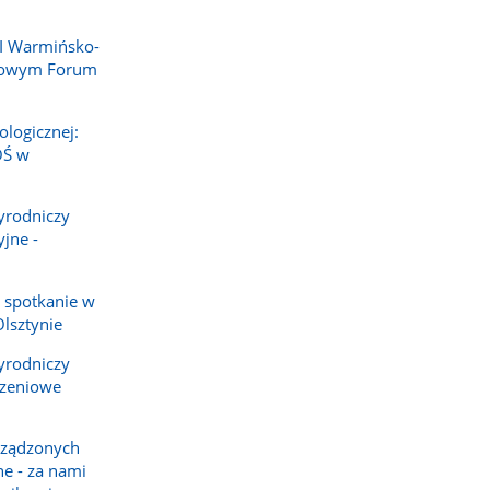
II Warmińsko-
dowym Forum
ologicznej:
OŚ w
yrodniczy
yjne -
 spotkanie w
lsztynie
yrodniczy
rzeniowe
rządzonych
ne - za nami