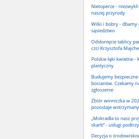
Nietoperze - niezwykli
naszej przyrody
Wilki i bobry - dbamy
sąsiedztwo
Odsłonięcie tablicy p
czci Krzysztofa Majche
Polskie łąki kwietne -
plastyczny
Budujemy bezpieczne
bocianów. Czekamy n
zgłoszenie
Zbiór winniczka w 202
pozostaje wstrzymany
„Mokradła to nasz prz
skarb” - usługi podtr
Decyzja o środowisk