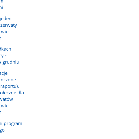
em
mi
 jeden
ezerwaty
twie
m
dkach
y -
w grudniu
acje
ończone.
raportu).
ołeczne dla
rwatów
twie
m
ni program
ego