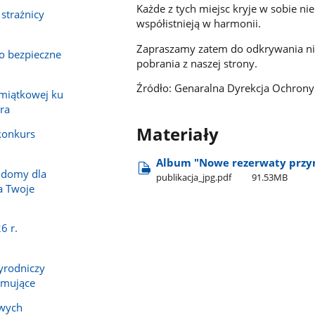
Każde z tych miejsc kryje w sobie nie
 strażnicy
współistnieją w harmonii.
Zapraszamy zatem do odkrywania nie
 o bezpieczne
pobrania z naszej strony.
Źródło: Genaralna Dyrekcja Ochron
amiątkowej ku
ra
Materiały
 konkurs
Album "Nowe rezerwaty przy
 domy dla
publikacja​_jpg.pdf
91.53MB
a Twoje
6 r.
yrodniczy
zymujące
owych