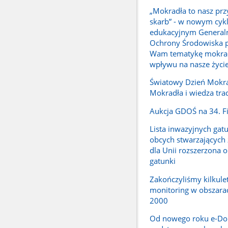
„Mokradła to nasz prz
skarb” - w nowym cyk
edukacyjnym Generaln
Ochrony Środowiska p
Wam tematykę mokrade
wpływu na nasze życi
Światowy Dzień Mokra
Mokradła i wiedza tra
Aukcja GDOŚ na 34. F
Lista inwazyjnych ga
obcych stwarzających 
dla Unii rozszerzona o
gatunki
Zakończyliśmy kilkule
monitoring w obszara
2000
Od nowego roku e-Do