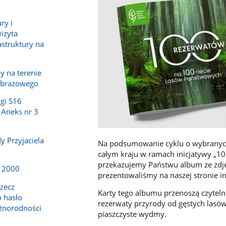
ry i
wizyta
astruktury na
 na terenie
obrazowego
gi S16
 Aneks nr 3
y Przyjaciela
Na podsumowanie cyklu o wybranych
całym kraju w ramach inicjatywy „1
przekazujemy Państwu album ze zdję
a 2000
prezentowaliśmy na naszej stronie in
rzecz
Karty tego albumu przenoszą czytel
 hasło
rezerwaty przyrody od gęstych lasów
żnorodności
piaszczyste wydmy.