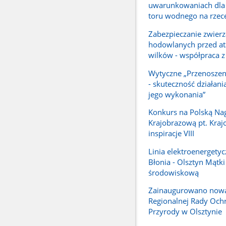
uwarunkowaniach dla
toru wodnego na rzece
Zabezpieczanie zwierz
hodowlanych przed a
wilków - współpraca 
Wytyczne „Przenoszen
- skuteczność działani
jego wykonania”
Konkurs na Polską Na
Krajobrazową pt. Kra
inspiracje VIII
Linia elektroenergety
Błonia - Olsztyn Mątki
środowiskową
Zainaugurowano nową
Regionalnej Rady Och
Przyrody w Olsztynie