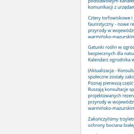
podstawowym kanał
komunikacji z urzęda
Cztery torfowiskowe i
faunistyczny - nowe r
przyrody w wojewódz
warmińsko-mazurski
Gatunki roślin w ogró
bezpiecznych dla natur
Kalendarz ogrodnika 
(Aktualizacja - Konsult
społeczne zostały zak
Poznaj pierwszą część 
Ruszają konsultacje sp
projektowanych reze
przyrody w wojewódz
warmińsko-mazurski
Zakończyliśmy trzylet
ochrony bociana biał