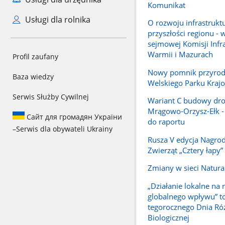
Komunikat
Usługi dla rolnika
O rozwoju infrastruktu
przyszłości regionu - 
sejmowej Komisji Infr
Warmii i Mazurach
Profil zaufany
Nowy pomnik przyrody
Baza wiedzy
Welskiego Parku Kraj
Serwis Służby Cywilnej
Wariant C budowy dro
Mrągowo-Orzysz-Ełk -
Сайт для громадян України
do raportu
–
Serwis dla obywateli Ukrainy
Rusza V edycja Nagrod
Zwierząt „Cztery łapy”
Zmiany w sieci Natur
„Działanie lokalne na 
globalnego wpływu” to
tegorocznego Dnia Ró
Biologicznej