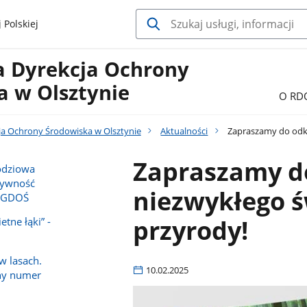
 Polskiej
a Dyrekcja Ochrony
a w Olsztynie
O RD
ja Ochrony Środowiska w Olsztynie
Aktualności
Zapraszamy do odkr
Zapraszamy d
odziowa
tywność
niezwykłego 
w GDOŚ
przyrody!
etne łąki” -
w lasach.
10.02.2025
ny numer