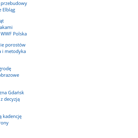
 przebudowy
 Elbląg
ąt
takami
z WWF Polska
ie porostów
a i metodyka
grodę
jobrazowe
czna Gdańsk
 z decyzją
 kadencję
rony