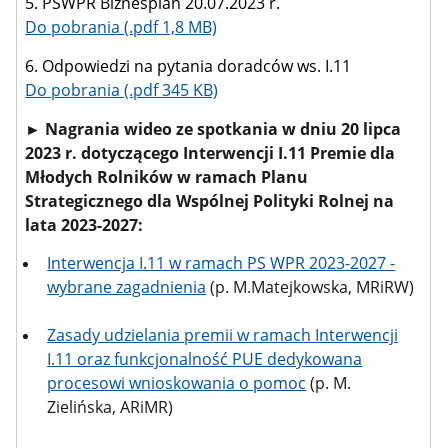
5. PSWPR Biznesplan 20.07.2023 r.
Do pobrania (.pdf 1,8 MB)
6. Odpowiedzi na pytania doradców ws. I.11
Do pobrania
(.pdf 345 KB)
► Nagrania wideo ze spotkania w dniu 20 lipca
2023 r. dotyczącego Interwencji I.11 Premie dla
Młodych Rolników w ramach Planu
Strategicznego dla Wspólnej Polityki Rolnej na
lata 2023-2027:
Interwencja I.11 w ramach PS WPR 2023-2027 -
wybrane zagadnienia
(p. M.Matejkowska, MRiRW)
Zasady udzielania premii w ramach Interwencji
I.11 oraz funkcjonalność PUE dedykowana
procesowi wnioskowania o pomoc
(p. M.
Zielińska, ARiMR)