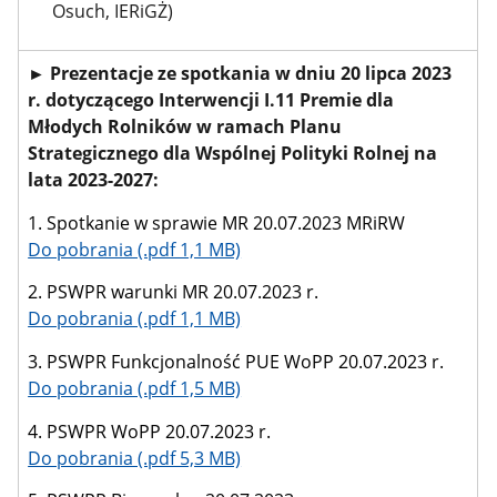
Osuch, IERiGŻ)
► Prezentacje ze spotkania w dniu 20 lipca 2023
r. dotyczącego Interwencji I.11 Premie dla
Młodych Rolników w ramach Planu
Strategicznego dla Wspólnej Polityki Rolnej na
lata 2023-2027:
1. Spotkanie w sprawie MR 20.07.2023 MRiRW
Do pobrania (.pdf 1,1 MB)
2. PSWPR warunki MR 20.07.2023 r.
Do pobrania (.pdf 1,1 MB)
3. PSWPR Funkcjonalność PUE WoPP 20.07.2023 r.
Do pobrania (.pdf 1,5 MB)
4. PSWPR WoPP 20.07.2023 r.
Do pobrania (.pdf 5,3 MB)