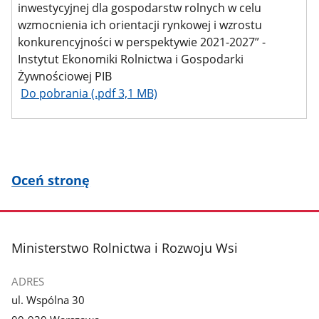
inwestycyjnej dla gospodarstw rolnych w celu
wzmocnienia ich orientacji rynkowej i wzrostu
konkurencyjności w perspektywie 2021-2027” -
Instytut Ekonomiki Rolnictwa i Gospodarki
Żywnościowej PIB
Do pobrania (.pdf 3,1 MB)
Oceń stronę
stopka
Ministerstwo Rolnictwa i Rozwoju Wsi
ADRES
ul. Wspólna 30