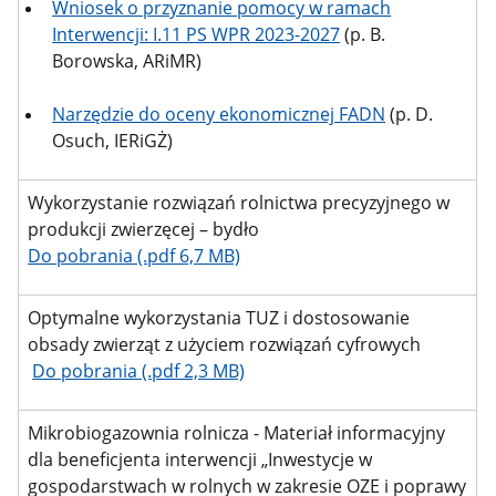
Wniosek o przyznanie pomocy w ramach
Interwencji: I.11 PS WPR 2023-2027
(p. B.
Borowska, ARiMR)
Narzędzie do oceny ekonomicznej FADN
(p. D.
Osuch, IERiGŻ)
Wykorzystanie rozwiązań rolnictwa precyzyjnego w
produkcji zwierzęcej – bydło
Do pobrania (.pdf 6,7 MB)
Optymalne wykorzystania TUZ i dostosowanie
obsady zwierząt z użyciem rozwiązań cyfrowych
Do pobrania (.pdf 2,3 MB)
Mikrobiogazownia rolnicza - Materiał informacyjny
dla beneficjenta interwencji „Inwestycje w
gospodarstwach w rolnych w zakresie OZE i poprawy