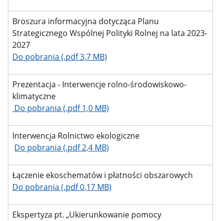
Broszura informacyjna dotycząca Planu
Strategicznego Wspólnej Polityki Rolnej na lata 2023-
2027
Do pobrania (.pdf 3,7 MB)
Prezentacja - Interwencje rolno-środowiskowo-
klimatyczne
Do pobrania (.pdf 1,0 MB)
Interwencja Rolnictwo ekologiczne
Do pobrania (.pdf 2,4 MB)
Łączenie ekoschematów i płatności obszarowych
Do pobrania (.pdf 0,17 MB)
Ekspertyza pt. „Ukierunkowanie pomocy