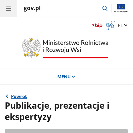
gov.pl
przejdź
do
wyszukiwar
Otwórz
Zmień 
PL
okno
z
tłumaczem
języka
migowego
MENU
Powrót
Publikacje, prezentacje i
ekspertyzy