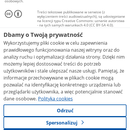
osobowych.
Treści tekstowe publikowane w serwisie (z
wyłączeniem treści audiowizualnych), są udostępniane
na licencji typu Creative Commons: uznanie autorstwa
- na tych samych warunkach 4.0 (CC BY-SA 4.0).
Materiały audiowizualne, w tym zdjęcia, materiały
Dbamy o Twoją prywatność
audio i wideo, są udostępniane na licencji typu
Creative Commons: uznanie autorstwa użycie
Wykorzystujemy pliki cookie w celu zapewnienia
niekomercyjne - bez utworów zależnych 4.0 (CC BY-
NC-ND 4.0), o ile nie jest to stwierdzone inaczej.
prawidłowego funkcjonowania naszej witryny oraz do
analizy ruchu i optymalizacji działania strony. Dzięki nim
możemy lepiej dostosować treści do potrzeb
użytkowników i stale ulepszać nasze usługi. Pamiętaj, że
informacje przechowywane w plikach cookie mogą
pozwalać na identyfikację konkretnego urządzenia lub
przeglądarki użytkownika, a więc potencjalnie stanowić
dane osobowe.
Polityka cookies
Odrzuć
Spersonalizuj