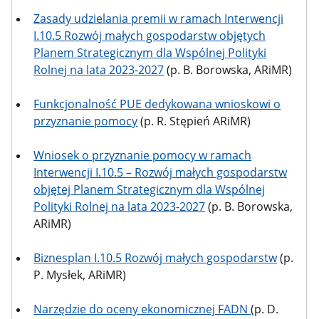
Zasady udzielania premii w ramach Interwencji
I.10.5 Rozwój małych gospodarstw objętych
Planem Strategicznym dla Wspólnej Polityki
Rolnej na lata 2023-2027
(p. B. Borowska, ARiMR)
Funkcjonalność PUE dedykowana wnioskowi o
przyznanie pomocy
(p. R. Stępień ARiMR)
Wniosek o przyznanie pomocy w ramach
Interwencji I.10.5 – Rozwój małych gospodarstw
objętej Planem Strategicznym dla Wspólnej
Polityki Rolnej na lata 2023-2027
(p. B. Borowska,
ARiMR)
Biznesplan I.10.5 Rozwój małych gospodarstw
(p.
P. Mysłek, ARiMR)
Narzędzie do oceny ekonomicznej FADN
(p. D.