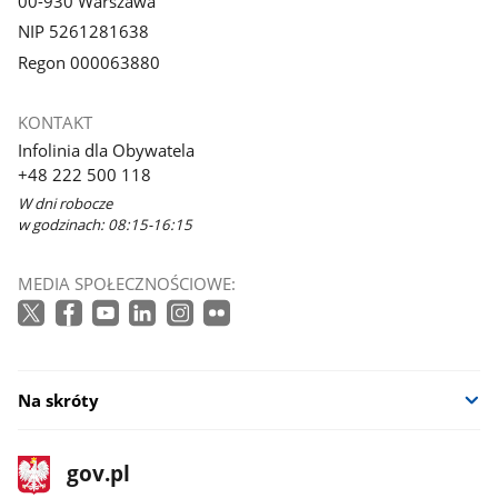
00-930 Warszawa
NIP 5261281638
Regon 000063880
KONTAKT
Infolinia dla Obywatela
+48 222 500 118
W dni robocze
w godzinach: 08:15-16:15
MEDIA SPOŁECZNOŚCIOWE:
Na skróty
stopka
Strona
gov.pl
gov.pl