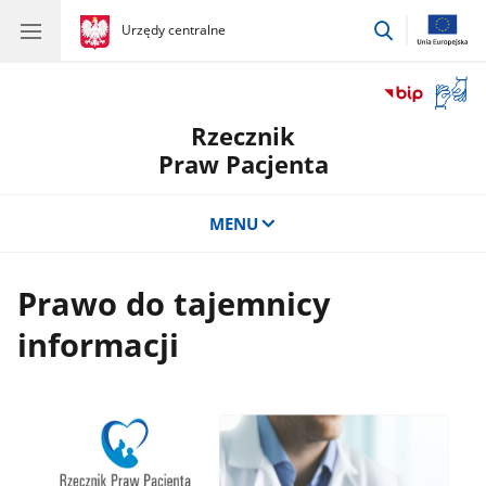
przejdź
gov.pl
Urzędy centralne
gov.pl
Urzędy
do
centralne
wyszukiwar
Otwór
okno
Rzecznik
z
tłuma
Praw Pacjenta
języka
migow
MENU
Prawo do tajemnicy
informacji