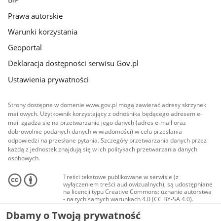
Prawa autorskie
Warunki korzystania
Geoportal
Deklaracja dostępności serwisu Gov.pl
Ustawienia prywatności
Strony dostępne w domenie www.gov.pl mogą zawierać adresy skrzynek
mailowych. Użytkownik korzystający z odnośnika będącego adresem e-
mail zgadza się na przetwarzanie jego danych (adres e-mail oraz
dobrowolnie podanych danych w wiadomości) w celu przesłania
odpowiedzi na przesłane pytania. Szczegóły przetwarzania danych przez
każdą z jednostek znajdują się w ich politykach przetwarzania danych
osobowych.
Treści tekstowe publikowane w serwisie (z
wyłączeniem treści audiowizualnych), są udostępniane
na licencji typu Creative Commons: uznanie autorstwa
- na tych samych warunkach 4.0 (CC BY-SA 4.0).
Materiały audiowizualne, w tym zdjęcia, materiały
Dbamy o Twoją prywatność
audio i wideo, są udostępniane na licencji typu