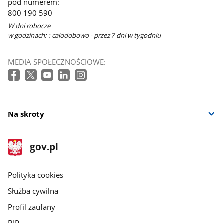
pod numerem:
nowym
800 190 590
oknie
W dni robocze
w godzinach: : całodobowo - przez 7 dni w tygodniu
MEDIA SPOŁECZNOŚCIOWE:
Na skróty
stopka
Strona
gov.pl
gov.pl
główna
gov.pl
Polityka cookies
Służba cywilna
Profil zaufany
BIP