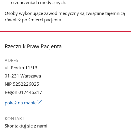
o zdarzeniach medycznych.
Osoby wykonujące zawód medyczny są związane tajemnicą
również po śmierci pacjenta.
stopka
Rzecznik Praw Pacjenta
ADRES
ul. Płocka 11/13
01-231 Warszawa
NIP 5252226025
Regon 017445217
pokaż na mapie
Link
otworzy
KONTAKT
się
Skontaktuj się z nami
w