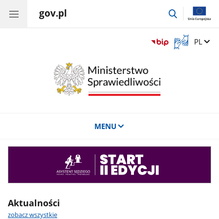
gov.pl
przejdź
do
wyszukiwar
Otwórz
Zmień 
PL
okno
z
tłumaczem
języka
migowego
MENU
Asystent
sędziego
Aktualności
zobacz wszystkie