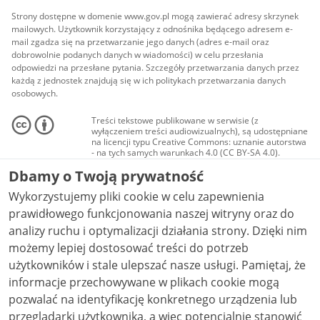
Strony dostępne w domenie www.gov.pl mogą zawierać adresy skrzynek
mailowych. Użytkownik korzystający z odnośnika będącego adresem e-
mail zgadza się na przetwarzanie jego danych (adres e-mail oraz
dobrowolnie podanych danych w wiadomości) w celu przesłania
odpowiedzi na przesłane pytania. Szczegóły przetwarzania danych przez
każdą z jednostek znajdują się w ich politykach przetwarzania danych
osobowych.
Treści tekstowe publikowane w serwisie (z
wyłączeniem treści audiowizualnych), są udostępniane
na licencji typu Creative Commons: uznanie autorstwa
- na tych samych warunkach 4.0 (CC BY-SA 4.0).
Materiały audiowizualne, w tym zdjęcia, materiały
Dbamy o Twoją prywatność
audio i wideo, są udostępniane na licencji typu
Creative Commons: uznanie autorstwa użycie
Wykorzystujemy pliki cookie w celu zapewnienia
niekomercyjne - bez utworów zależnych 4.0 (CC BY-
NC-ND 4.0), o ile nie jest to stwierdzone inaczej.
prawidłowego funkcjonowania naszej witryny oraz do
analizy ruchu i optymalizacji działania strony. Dzięki nim
możemy lepiej dostosować treści do potrzeb
użytkowników i stale ulepszać nasze usługi. Pamiętaj, że
informacje przechowywane w plikach cookie mogą
pozwalać na identyfikację konkretnego urządzenia lub
przeglądarki użytkownika, a więc potencjalnie stanowić