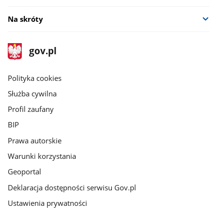
Na skróty
stopka
Strona
gov.pl
gov.pl
główna
gov.pl
Polityka cookies
Służba cywilna
Profil zaufany
BIP
Prawa autorskie
Warunki korzystania
Geoportal
Deklaracja dostępności serwisu Gov.pl
Ustawienia prywatności