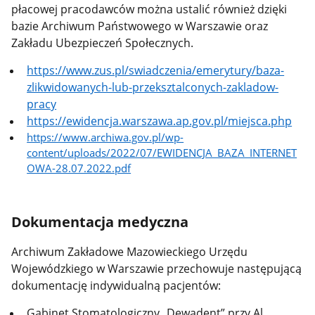
płacowej pracodawców można ustalić również dzięki
bazie Archiwum Państwowego w Warszawie oraz
Zakładu Ubezpieczeń Społecznych.
https://www.zus.pl/swiadczenia/emerytury/baza-
zlikwidowanych-lub-przeksztalconych-zakladow-
pracy
https://ewidencja.warszawa.ap.gov.pl/miejsca.php
https://www.archiwa.gov.pl/wp-
content/uploads/2022/07/EWIDENCJA_BAZA_INTERNET
OWA-28.07.2022.pdf
Dokumentacja medyczna
Archiwum Zakładowe Mazowieckiego Urzędu
Wojewódzkiego w Warszawie przechowuje następującą
dokumentację indywidualną pacjentów:
Gabinet Stomatologiczny „Dewadent” przy Al.