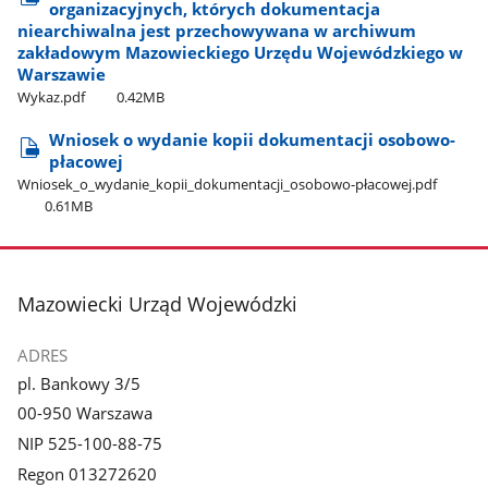
organizacyjnych, których dokumentacja
niearchiwalna jest przechowywana w archiwum
zakładowym Mazowieckiego Urzędu Wojewódzkiego w
Warszawie
Wykaz.pdf
0.42MB
Wniosek o wydanie kopii dokumentacji osobowo-
płacowej
Wniosek​_o​_wydanie​_kopii​_dokumentacji​_osobowo-płacowej.pdf
0.61MB
stopka
Mazowiecki Urząd Wojewódzki
ADRES
pl. Bankowy 3/5
00-950 Warszawa
NIP 525-100-88-75
Regon 013272620