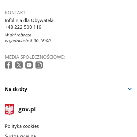
KONTAKT
Infolinia dla Obywatela
+48 222 500 119
W dni robocze
w godzinach: 8:00-16:00
MEDIA SPOŁECZNOŚCIOWE:
Na skróty
stopka
Strona
gov.pl
gov.pl
główna
gov.pl
Polityka cookies
Służba cywilna