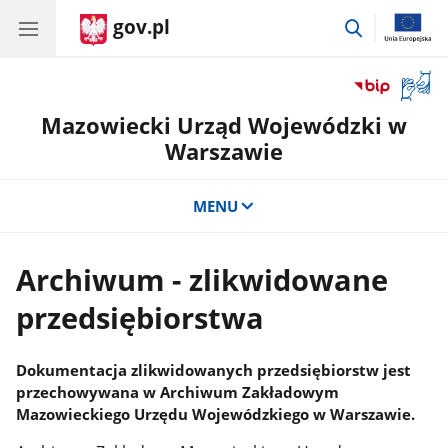
gov.pl
przejdź
do
wyszukiwar
Otwór
okno
Mazowiecki Urząd Wojewódzki w
z
tłuma
Warszawie
języka
migow
MENU
Archiwum - zlikwidowane
przedsiębiorstwa
Dokumentacja zlikwidowanych przedsiębiorstw jest
przechowywana w Archiwum Zakładowym
Mazowieckiego Urzędu Wojewódzkiego w Warszawie.