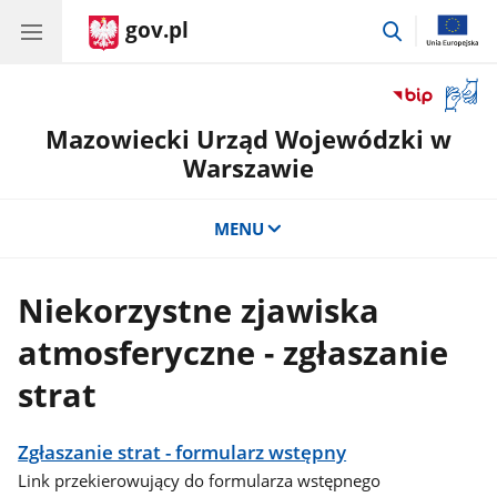
gov.pl
przejdź
do
wyszukiwar
Otwór
okno
Mazowiecki Urząd Wojewódzki w
z
tłuma
Warszawie
języka
migow
MENU
Niekorzystne zjawiska
atmosferyczne - zgłaszanie
strat
Zgłaszanie strat - formularz wstępny
Link przekierowujący do formularza wstępnego