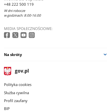
+48 222 500 119
W dni robocze
w godzinach: 8:00-16:00
MEDIA SPOŁECZNOŚCIOWE:
Na skróty
stopka
Strona
gov.pl
gov.pl
główna
gov.pl
Polityka cookies
Służba cywilna
Profil zaufany
BIP