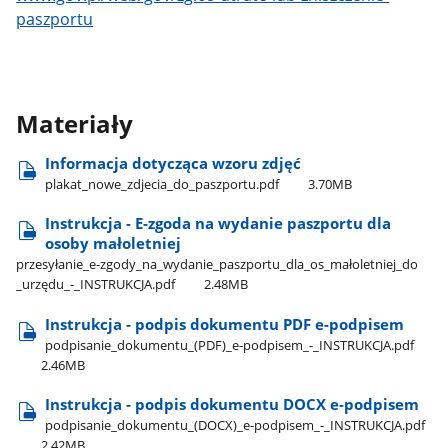
paszportu
Materiały
Informacja dotycząca wzoru zdjęć
plakat​_nowe​_zdjecia​_do​_paszportu.pdf
3.70MB
Instrukcja - E-zgoda na wydanie paszportu dla
osoby małoletniej
przesyłanie​_e-zgody​_na​_wydanie​_paszportu​_dla​_os​_małoletniej​_do​
_urzędu​_-​_INSTRUKCJA.pdf
2.48MB
Instrukcja - podpis dokumentu PDF e-podpisem
podpisanie​_dokumentu​_(PDF)​_e-podpisem​_-​_INSTRUKCJA.pdf
2.46MB
Instrukcja - podpis dokumentu DOCX e-podpisem
podpisanie​_dokumentu​_(DOCX)​_e-podpisem​_-​_INSTRUKCJA.pdf
2.42MB