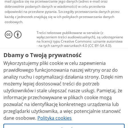
mail zgadza się na przetwarzanie jego danych (adres e-mail oraz
dobrowolnie podanych danych w wiadomości) w celu przesłania
odpowiedzi na przesłane pytania. Szczegóły przetwarzania danych przez
każdą z jednostek znajdują się w ich politykach przetwarzania danych
osobowych.
Treści tekstowe publikowane w serwisie (z
wyłączeniem treści audiowizualnych), są udostępniane
na licencji typu Creative Commons: uznanie autorstwa
- na tych samych warunkach 4.0 (CC BY-SA 4.0).
Materiały audiowizualne, w tym zdjęcia, materiały
Dbamy o Twoją prywatność
audio i wideo, są udostępniane na licencji typu
Creative Commons: uznanie autorstwa użycie
Wykorzystujemy pliki cookie w celu zapewnienia
niekomercyjne - bez utworów zależnych 4.0 (CC BY-
NC-ND 4.0), o ile nie jest to stwierdzone inaczej.
prawidłowego funkcjonowania naszej witryny oraz do
analizy ruchu i optymalizacji działania strony. Dzięki nim
możemy lepiej dostosować treści do potrzeb
użytkowników i stale ulepszać nasze usługi. Pamiętaj, że
informacje przechowywane w plikach cookie mogą
pozwalać na identyfikację konkretnego urządzenia lub
przeglądarki użytkownika, a więc potencjalnie stanowić
dane osobowe.
Polityka cookies