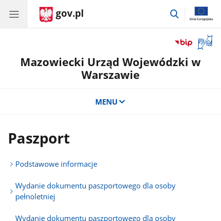
gov.pl
przejdź
do
wyszukiwar
Otwór
okno
Mazowiecki Urząd Wojewódzki w
z
tłuma
Warszawie
języka
migow
MENU
Paszport
Podstawowe informacje
Wydanie dokumentu paszportowego dla osoby
pełnoletniej
Wydanie dokumentu paszportowego dla osoby