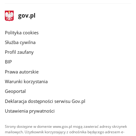
stopka
Strona
gov.pl
gov.pl
główna
gov.pl
Polityka cookies
Służba cywilna
Profil zaufany
BIP
Prawa autorskie
Warunki korzystania
Geoportal
Deklaracja dostępności serwisu Gov.pl
Ustawienia prywatności
Strony dostępne w domenie www.gov.pl mogą zawierać adresy skrzynek
mailowych. Użytkownik korzystający z odnośnika będącego adresem e-