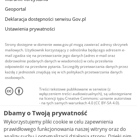
Geoportal
Deklaracja dostępności serwisu Gov.pl
Ustawienia prywatności
Strony dostępne w domenie www.gov.pl mogą zawierać adresy skrzynek
mailowych. Użytkownik korzystający z odnośnika będącego adresem e-
mail zgadza się na przetwarzanie jego danych (adres e-mail oraz
dobrowolnie podanych danych w wiadomości) w celu przesłania
odpowiedzi na przesłane pytania. Szczegóły przetwarzania danych przez
każdą z jednostek znajdują się w ich politykach przetwarzania danych
osobowych.
Treści tekstowe publikowane w serwisie (z
wyłączeniem treści audiowizualnych), są udostępniane
na licencji typu Creative Commons: uznanie autorstwa
- na tych samych warunkach 4.0 (CC BY-SA 4.0).
Materiały audiowizualne, w tym zdjęcia, materiały
Dbamy o Twoją prywatność
audio i wideo, są udostępniane na licencji typu
Creative Commons: uznanie autorstwa użycie
Wykorzystujemy pliki cookie w celu zapewnienia
niekomercyjne - bez utworów zależnych 4.0 (CC BY-
NC-ND 4.0), o ile nie jest to stwierdzone inaczej.
prawidłowego funkcjonowania naszej witryny oraz do
analizy ruchu i optymalizacji działania strony. Dzięki nim