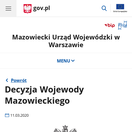
gov.pl
przejdź
do
wyszukiwar
Otwór
okno
Mazowiecki Urząd Wojewódzki w
z
tłuma
Warszawie
języka
migow
MENU
Powrót
Decyzja Wojewody
Mazowieckiego
11.03.2020