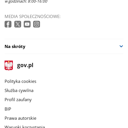
w godzinach: 8:00-16:00
MEDIA SPOŁECZNOŚCIOWE:
Na skróty
stopka
Strona
gov.pl
gov.pl
główna
gov.pl
Polityka cookies
Służba cywilna
Profil zaufany
BIP
Prawa autorskie
Warunki korzystania