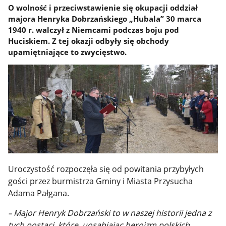
O wolność i przeciwstawienie się okupacji oddział
majora Henryka Dobrzańskiego „Hubala” 30 marca
1940 r. walczył z Niemcami podczas boju pod
Huciskiem. Z tej okazji odbyły się obchody
upamiętniające to zwycięstwo.
Uroczystość rozpoczęła się od powitania przybyłych
gości przez burmistrza Gminy i Miasta Przysucha
Adama Pałgana.
Major Henryk Dobrzański to w naszej historii jedna z
–
tych postaci, które, uosabiając heroizm polskich