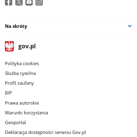
Na skróty
stopka
Strona
gov.pl
gov.pl
główna
gov.pl
Polityka cookies
Służba cywilna
Profil zaufany
BIP
Prawa autorskie
Warunki korzystania
Geoportal
Deklaracja dostępności serwisu Gov.pl