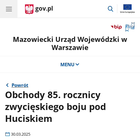
gov.pl
przejdź
do
wyszukiwar
Otwór
okno
Mazowiecki Urząd Wojewódzki w
z
tłuma
Warszawie
języka
migow
MENU
Powrót
Obchody 85. rocznicy
zwycięskiego boju pod
Huciskiem
30.03.2025