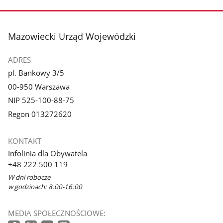
zdjęcie
zdjęcie
3
4
z
z
stopka
Mazowiecki Urząd Wojewódzki
galerii.
galerii.
ADRES
pl. Bankowy 3/5
00-950 Warszawa
NIP 525-100-88-75
Regon 013272620
KONTAKT
Infolinia dla Obywatela
+48 222 500 119
W dni robocze
w godzinach: 8:00-16:00
MEDIA SPOŁECZNOŚCIOWE: