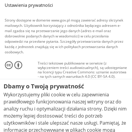
Ustawienia prywatności
Strony dostępne w domenie www.gov.pl mogą zawierać adresy skrzynek
mailowych. Użytkownik korzystający z odnośnika będącego adresem e-
mail zgadza się na przetwarzanie jego danych (adres e-mail oraz
dobrowolnie podanych danych w wiadomości) w celu przesłania
odpowiedzi na przesłane pytania. Szczegóły przetwarzania danych przez
każdą z jednostek znajdują się w ich politykach przetwarzania danych
osobowych.
Treści tekstowe publikowane w serwisie (z
wyłączeniem treści audiowizualnych), są udostępniane
na licencji typu Creative Commons: uznanie autorstwa
- na tych samych warunkach 4.0 (CC BY-SA 4.0).
Materiały audiowizualne, w tym zdjęcia, materiały
Dbamy o Twoją prywatność
audio i wideo, są udostępniane na licencji typu
Creative Commons: uznanie autorstwa użycie
Wykorzystujemy pliki cookie w celu zapewnienia
niekomercyjne - bez utworów zależnych 4.0 (CC BY-
NC-ND 4.0), o ile nie jest to stwierdzone inaczej.
prawidłowego funkcjonowania naszej witryny oraz do
analizy ruchu i optymalizacji działania strony. Dzięki nim
możemy lepiej dostosować treści do potrzeb
użytkowników i stale ulepszać nasze usługi. Pamiętaj, że
informacje przechowywane w plikach cookie mogą