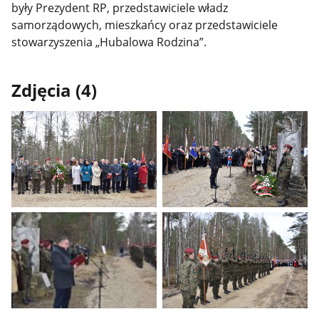
były Prezydent RP, przedstawiciele władz
samorządowych, mieszkańcy oraz przedstawiciele
stowarzyszenia „Hubalowa Rodzina”.
Zdjęcia (4)
Pokaż
Pokaż
zdjęcie
zdjęcie
1
2
z
z
galerii.
galerii.
Pokaż
Pokaż