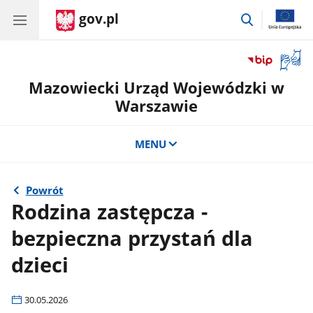
gov.pl
przejdź
do
wyszukiwar
Otwór
okno
Mazowiecki Urząd Wojewódzki w
z
tłuma
Warszawie
języka
migow
MENU
Powrót
Rodzina zastępcza -
bezpieczna przystań dla
dzieci
30.05.2026