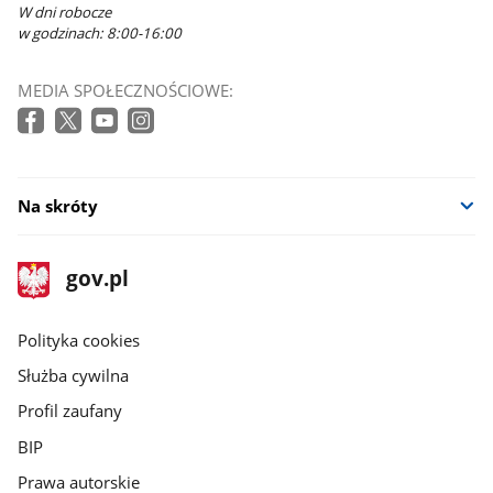
W dni robocze
w godzinach: 8:00-16:00
MEDIA SPOŁECZNOŚCIOWE:
Na skróty
stopka
Strona
gov.pl
gov.pl
główna
gov.pl
Polityka cookies
Służba cywilna
Profil zaufany
BIP
Prawa autorskie