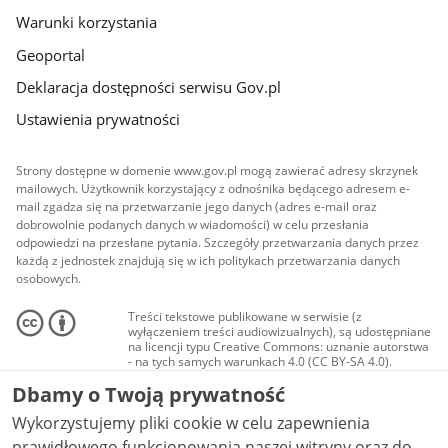
Warunki korzystania
Geoportal
Deklaracja dostępności serwisu Gov.pl
Ustawienia prywatności
Strony dostępne w domenie www.gov.pl mogą zawierać adresy skrzynek
mailowych. Użytkownik korzystający z odnośnika będącego adresem e-
mail zgadza się na przetwarzanie jego danych (adres e-mail oraz
dobrowolnie podanych danych w wiadomości) w celu przesłania
odpowiedzi na przesłane pytania. Szczegóły przetwarzania danych przez
każdą z jednostek znajdują się w ich politykach przetwarzania danych
osobowych.
Treści tekstowe publikowane w serwisie (z
wyłączeniem treści audiowizualnych), są udostępniane
na licencji typu Creative Commons: uznanie autorstwa
- na tych samych warunkach 4.0 (CC BY-SA 4.0).
Materiały audiowizualne, w tym zdjęcia, materiały
Dbamy o Twoją prywatność
audio i wideo, są udostępniane na licencji typu
Creative Commons: uznanie autorstwa użycie
Wykorzystujemy pliki cookie w celu zapewnienia
niekomercyjne - bez utworów zależnych 4.0 (CC BY-
NC-ND 4.0), o ile nie jest to stwierdzone inaczej.
prawidłowego funkcjonowania naszej witryny oraz do