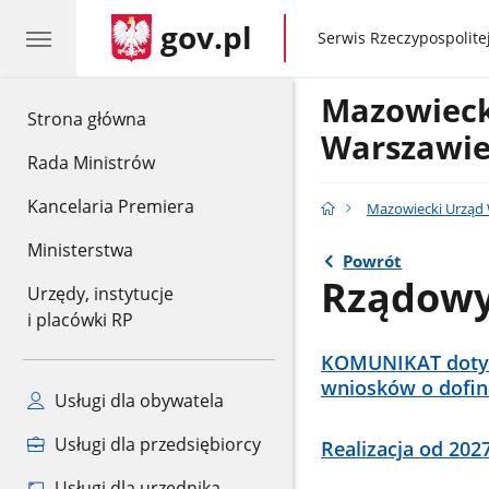
gov.pl
gov.pl
Serwis Rzeczypospolitej
Mazowieck
gov.pl
Strona główna
Warszawi
Rada Ministrów
Kancelaria Premiera
Mazowiecki Urząd
Ministerstwa
Powrót
Rządowy
Urzędy, instytucje
i placówki RP
KOMUNIKAT dotyc
wniosków o dofin
Usługi dla obywatela
Usługi dla przedsiębiorcy
Realizacja od 202
Usługi dla urzędnika