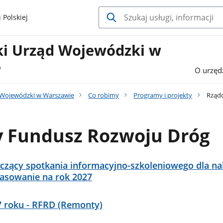
 Polskiej
i Urząd Wojewódzki w
e
O urzęd
 Wojewódzki w Warszawie
Co robimy
Programy i projekty
Rządo
 Fundusz Rozwoju Dróg
zący spotkania informacyjno-szkoleniowego dla n
asowanie na rok 2027
7 roku - RFRD (Remonty)