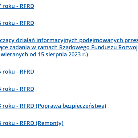
7 roku - RFRD
6 roku - RFRD
zący działań informacyjnych podejmowanych prze
jące zadania w ramach Rządowego Funduszu Rozwoj
ieranych od 15 sierpnia 2023 r.)
5 roku - RFRD
4 roku - RFRD
23 roku - RFRD (Poprawa bezpieczeństwa)
3 roku - RFRD (Remonty)