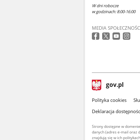
W dni robocze
w godzinach: 8:00-16:00
MEDIA SPOŁECZNOŚC
stopka
Strona
gov.pl
gov.pl
główna
gov.pl
Polityka cookies
Sł
Deklaracja dostępnośc
Strony dostępne w domenie
danych (adres e-mail oraz 
znajdują się w ich polityk