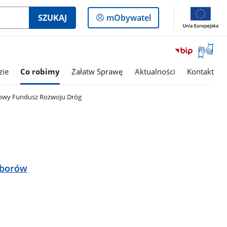
Logowanie
SZUKAJ
mObywatel
do
panelu
Otwórz
okno
z
zie
Co robimy
Załatw Sprawę
Aktualności
Kontakt
tłumac
języka
wy Fundusz Rozwoju Dróg
migowe
aborów