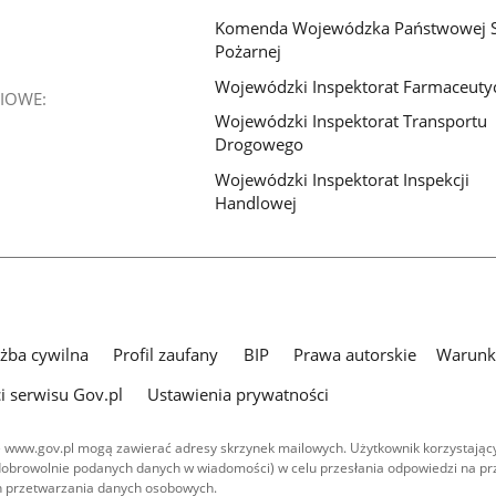
Komenda Wojewódzka Państwowej S
Pożarnej
Wojewódzki Inspektorat Farmaceuty
IOWE:
Wojewódzki Inspektorat Transportu
Drogowego
Wojewódzki Inspektorat Inspekcji
Handlowej
użba cywilna
Profil zaufany
BIP
Prawa autorskie
Warunki
i serwisu Gov.pl
Ustawienia prywatności
 www.gov.pl mogą zawierać adresy skrzynek mailowych. Użytkownik korzystający
dobrowolnie podanych danych w wiadomości) w celu przesłania odpowiedzi na prz
ach przetwarzania danych osobowych.