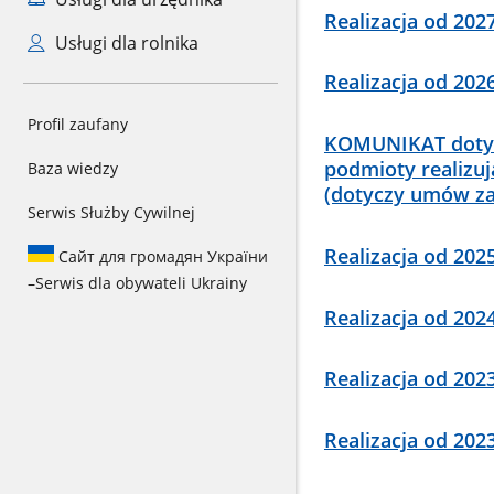
Realizacja od 202
Usługi dla rolnika
Realizacja od 202
Profil zaufany
KOMUNIKAT dotyc
podmioty realizu
Baza wiedzy
(dotyczy umów zaw
Serwis Służby Cywilnej
Realizacja od 202
Сайт для громадян України
–
Serwis dla obywateli Ukrainy
Realizacja od 202
Realizacja od 20
Realizacja od 202