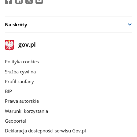
Na skróty
stopka
Strona
gov.pl
gov.pl
główna
gov.pl
Polityka cookies
Służba cywilna
Profil zaufany
BIP
Prawa autorskie
Warunki korzystania
Geoportal
Deklaracja dostępności serwisu Gov.pl