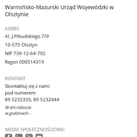
stopka
Warmińsko-Mazurski Urząd Wojewódzki w
Olsztynie
ADRES
Al. J.Piłsudskiego 7/9
10-575 Olsztyn
NIP 739-12-64-792
Regon 000514319
KONTAKT
Skontaktuj się z nami
pod numerem:
89 5232333, 89 5232444
W dni robocze
w godzinach: -
MEDIA SPOŁECZNOŚCIOWE: