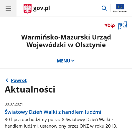
gov.pl
przejdź
do
wyszukiwar
Otwór
okno
Warmińsko-Mazurski Urząd
z
tłuma
Wojewódzki w Olsztynie
języka
migow
MENU
Powrót
Aktualności
30.07.2021
Światowy Dzień Walki z handlem ludźmi
30 lipca obchodzimy po raz 8 Światowy Dzień Walki z
handlem ludźmi, ustanowiony przez ONZ w roku 2013.