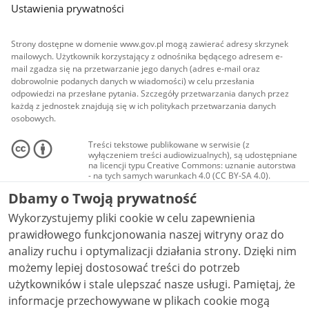
Ustawienia prywatności
Strony dostępne w domenie www.gov.pl mogą zawierać adresy skrzynek
mailowych. Użytkownik korzystający z odnośnika będącego adresem e-
mail zgadza się na przetwarzanie jego danych (adres e-mail oraz
dobrowolnie podanych danych w wiadomości) w celu przesłania
odpowiedzi na przesłane pytania. Szczegóły przetwarzania danych przez
każdą z jednostek znajdują się w ich politykach przetwarzania danych
osobowych.
Treści tekstowe publikowane w serwisie (z
wyłączeniem treści audiowizualnych), są udostępniane
na licencji typu Creative Commons: uznanie autorstwa
- na tych samych warunkach 4.0 (CC BY-SA 4.0).
Materiały audiowizualne, w tym zdjęcia, materiały
Dbamy o Twoją prywatność
audio i wideo, są udostępniane na licencji typu
Creative Commons: uznanie autorstwa użycie
Wykorzystujemy pliki cookie w celu zapewnienia
niekomercyjne - bez utworów zależnych 4.0 (CC BY-
NC-ND 4.0), o ile nie jest to stwierdzone inaczej.
prawidłowego funkcjonowania naszej witryny oraz do
analizy ruchu i optymalizacji działania strony. Dzięki nim
możemy lepiej dostosować treści do potrzeb
użytkowników i stale ulepszać nasze usługi. Pamiętaj, że
informacje przechowywane w plikach cookie mogą