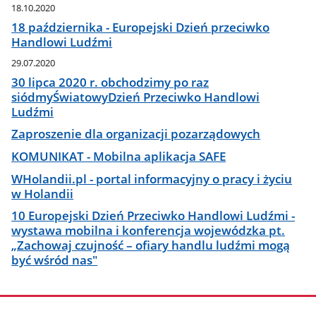
18.10.2020
18 października - Europejski Dzień przeciwko
Handlowi Ludźmi
29.07.2020
30 lipca 2020 r. obchodzimy po raz
siódmyŚwiatowyDzień Przeciwko Handlowi
Ludźmi
Zaproszenie dla organizacji pozarządowych
KOMUNIKAT - Mobilna aplikacja SAFE
WHolandii.pl - portal informacyjny o pracy i życiu
w Holandii
10 Europejski Dzień Przeciwko Handlowi Ludźmi -
wystawa mobilna i konferencja wojewódzka pt.
„Zachowaj czujność – ofiary handlu ludźmi mogą
być wśród nas"