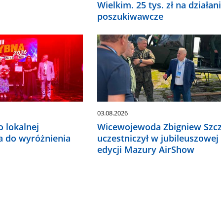
Wielkim. 25 tys. zł na działan
poszukiwawcze
03.08.2026
o lokalnej
Wicewojewoda Zbigniew Szcz
a do wyróżnienia
uczestniczył w jubileuszowej 
edycji Mazury AirShow
nia