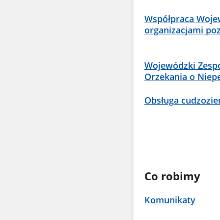
Współpraca Woje
organizacjami p
Wojewódzki Zespó
Orzekania o Niep
Obsługa cudzozie
Co robimy
Komunikaty