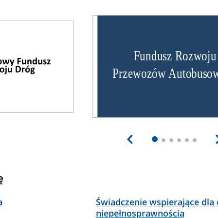
ę
a
Świadczenie wspierające dla 
niepełnosprawnością