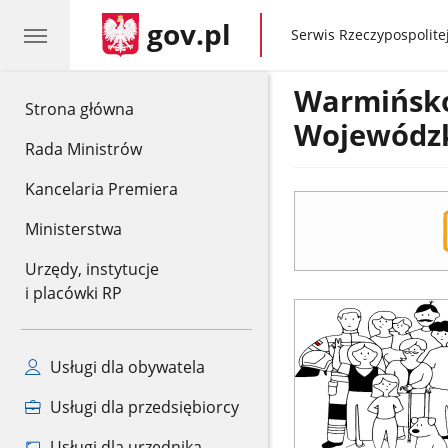
gov.pl
gov.pl
Serwis Rzeczypospolitej
Warmińsko
gov.pl
Strona główna
Wojewódzk
Rada Ministrów
Kancelaria Premiera
Ministerstwa
Urzędy, instytucje
i placówki RP
Poradnik
Bezpieczeństwa
Usługi dla obywatela
Usługi dla przedsiębiorcy
Usługi dla urzędnika