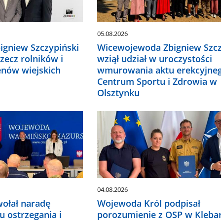
05.08.2026
gniew Szczypiński
Wicewojewoda Zbigniew Szcz
zecz rolników i
wziął udział w uroczystości
nów wiejskich
wmurowania aktu erekcyjne
Centrum Sportu i Zdrowia w
Olsztynku
04.08.2026
ołał naradę
Wojewoda Król podpisał
 ostrzegania i
porozumienie z OSP w Kleba