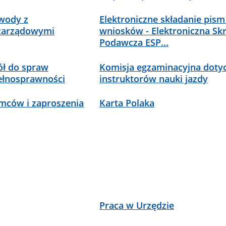
wody z
Elektroniczne składanie pism 
ozarządowymi
wniosków - Elektroniczna Sk
Podawcza ESP...
ł do spraw
Komisja egzaminacyjna doty
ełnosprawności
instruktorów nauki jazdy
mców i zaproszenia
Karta Polaka
Praca w Urzędzie