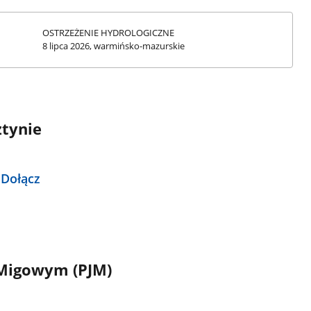
OSTRZEŻENIE HYDROLOGICZNE
Stan
8 lipca 2026
, warmińsko-mazurskie
z
dnia:
ztynie
 Dołącz
 Migowym (PJM)