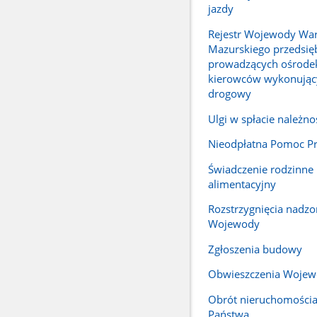
jazdy
Rejestr Wojewody Wa
Mazurskiego przedsię
prowadzących ośrodek
kierowców wykonując
drogowy
Ulgi w spłacie należno
Nieodpłatna Pomoc P
Świadczenie rodzinne 
alimentacyjny
Rozstrzygnięcia nadzo
Wojewody
Zgłoszenia budowy
Obwieszczenia Woje
Obrót nieruchomości
Państwa