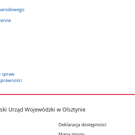
 narodowego
jenne
e
o spraw
sprawności
ki Urząd Wojewódzki w Olsztynie
Deklaracja dostępności
Mapa strony