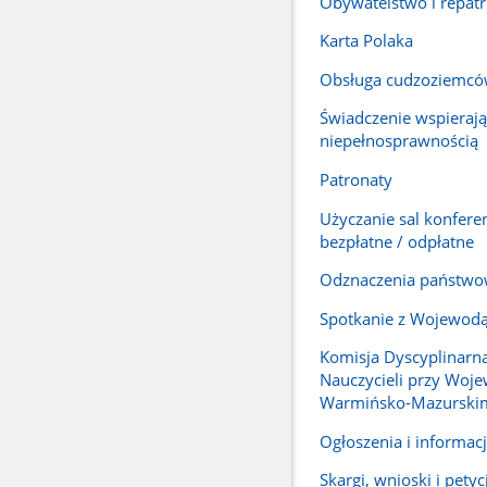
Obywatelstwo i repatr
Karta Polaka
Obsługa cudzoziemc
Świadczenie wspierają
niepełnosprawnością
Patronaty
Użyczanie sal konfere
bezpłatne / odpłatne
Odznaczenia państw
Spotkanie z Wojewod
Komisja Dyscyplinarna
Nauczycieli przy Woj
Warmińsko-Mazurski
Ogłoszenia i informac
Skargi, wnioski i petyc