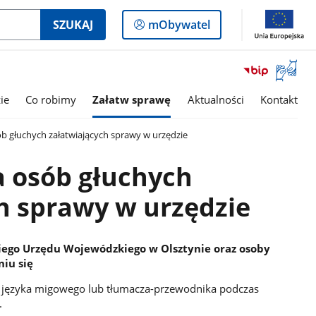
Logowanie
SZUKAJ
mObywatel
do
panelu
Otwórz
okno
z
ie
Co robimy
Załatw sprawę
Aktualności
Kontakt
tłumac
języka
ób głuchych załatwiających sprawy w urzędzie
migowe
a osób głuchych
h sprawy w urzędzie
iego Urzędu Wojewódzkiego w Olsztynie oraz osoby
iu się
 języka migowego lub tłumacza-przewodnika podczas
.