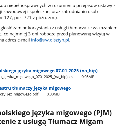
 osób niepełnosprawnych w rozumieniu przepisów ustawy z
acji zawodowej i społecznej oraz zatrudnianiu osób
r 127, poz. 721 z późn. zm.).
łosić zamiar korzystania z usługi tłumacza ze wskazaniem
 co najmniej 3 dni robocze przed planowaną wizytą w
 na adres e-mail
info@uw.olsztyn.pl
.
lskiego języka migowego 07.01.2025 (na​_bip)
o​_języka​_migowego​_07012025​_(na​_bip).xls
0.05MB
jestru tłumaczy języka migowego
aczy​_jez​_migowego.pdf
0.30MB
polskiego języka migowego (PJM)
czenie z usługą Tłumacz Migam