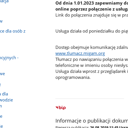
iacja
Od dnia 1.01.2023 zapewniamy do
online poprzez połączenie z usł
Link do połączenia znajduje się w 
ów
Usługa działa od poniedziałku do pi
ce dla osób z
Dostęp obejmuje komunikację zdaln
www.tlumacz.migam.org
ncyjnych -
Tłumacz po nawiązaniu połączenia w
telefoniczne w imieniu osoby niesłys
Usługa działa wprost z przeglądarek
owe
oprogramowania.
ą
 dla
ewodzie
m
je
Informacje o publikacji doku
je
Pierwsza publikacja:
26.08.2019 11:45 Urs