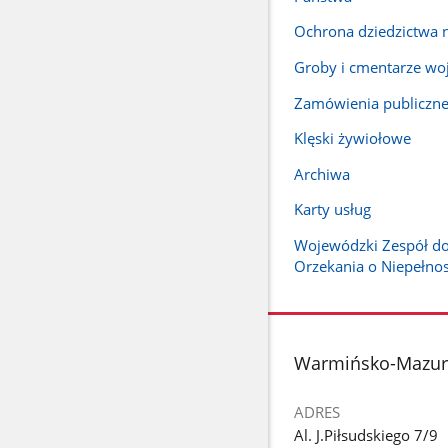
Ochrona dziedzictwa
Groby i cmentarze wo
Zamówienia publiczn
Klęski żywiołowe
Archiwa
Karty usług
Wojewódzki Zespół d
Orzekania o Niepełno
stopka
Warmińsko-Mazurs
ADRES
Al. J.Piłsudskiego 7/9