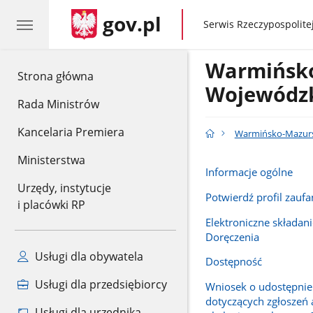
gov.pl
gov.pl
Serwis Rzeczypospolitej
Warmińsko
gov.pl
Strona główna
Wojewódzk
Rada Ministrów
Kancelaria Premiera
Warmińsko-Mazursk
Ministerstwa
Informacje ogólne
Urzędy, instytucje
Potwierdź profil zaufa
i placówki RP
Elektroniczne składani
Doręczenia
Usługi dla obywatela
Dostępność
Usługi dla przedsiębiorcy
Wniosek o udostępnie
dotyczących zgłoszeń
Usługi dla urzędnika