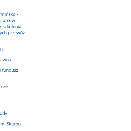
rmińsko -
biorców
 szkolenia
ych przewóz
ści
rawna
i fundusz
rcze
wody
ami Skarbu