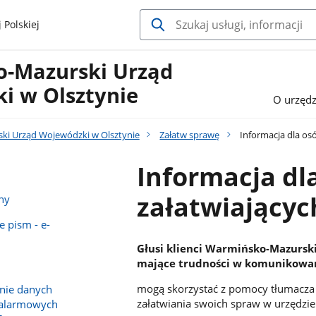
 Polskiej
-Mazurski Urząd
i w Olsztynie
O urzędz
i Urząd Wojewódzki w Olsztynie
Załatw sprawę
Informacja dla os
Informacja dl
załatwiającyc
ny
e pism - e-
Głusi klienci Warmińsko-Mazursk
mające trudności w komunikowan
mogą skorzystać z pomocy tłumacza
nie danych
załatwiania swoich spraw w urzędzie
 alarmowych