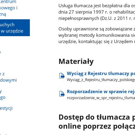
 Centrum
Usługa tłumacza jest bezpłatna dla
kowego i
dnia 27 sierpnia 1997 r. o rehabilit
zną
niepełnosprawnych (Dz.U. z 2011 r. n
łuchych
Osoby uprawnione są zobowiązane zg
 w urzędzie
wybranej metody komunikowania się,
urzędzie, kontaktując się z Urzędem
y
Materiały
Wyciąg z Rejestru tłumaczy po
 z
Wyciąg​_z​_Rejestru​_tłumaczy​_polskieg
ządowymi
y
Rozporzadzenie w sprawie re
ego
rozporzadzenie​_w​_spr​_rejestru​_tlum
stycji
Dostęp do tłumacza 
online poprzez połą