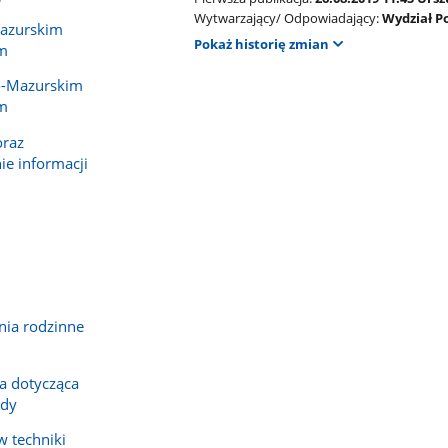
Wytwarzający/ Odpowiadający:
Wydział Po
azurskim
Pokaż historię zmian
m
o-Mazurskim
m
oraz
e informacji
nia rodzinne
a dotycząca
zdy
w techniki