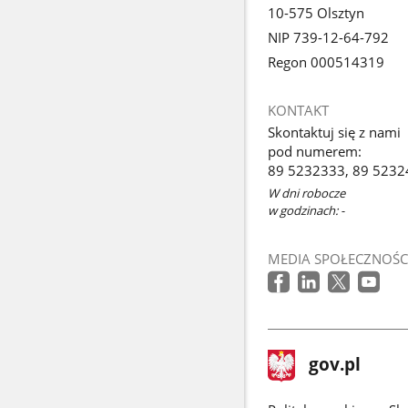
10-575 Olsztyn
NIP 739-12-64-792
Regon 000514319
KONTAKT
Skontaktuj się z nami
pod numerem:
89 5232333, 89 5232
W dni robocze
w godzinach: -
MEDIA SPOŁECZNOŚC
stopka
Strona
gov.pl
gov.pl
główna