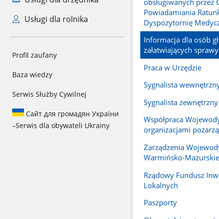
obsługiwanych przez
Powiadamiania Ratun
Usługi dla rolnika
Dyspozytornię Medyc
Informacja dla osób g
załatwiających sprawy
Profil zaufany
Praca w Urzędzie
Baza wiedzy
Sygnalista wewnętrzn
Serwis Służby Cywilnej
Sygnalista zewnętrzny
Сайт для громадян України
Współpraca Wojewody
–
Serwis dla obywateli Ukrainy
organizacjami pozar
Zarządzenia Wojewod
Warmińsko-Mazurski
Rządowy Fundusz Inwe
Lokalnych
Paszporty