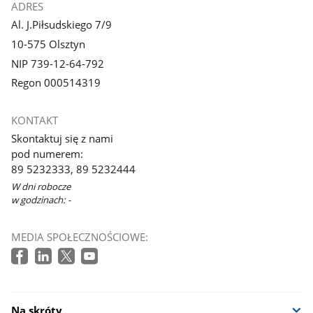
ADRES
Al. J.Piłsudskiego 7/9
10-575 Olsztyn
NIP 739-12-64-792
Regon 000514319
KONTAKT
Skontaktuj się z nami
pod numerem:
89 5232333, 89 5232444
W dni robocze
w godzinach: -
MEDIA SPOŁECZNOŚCIOWE:
Na skróty