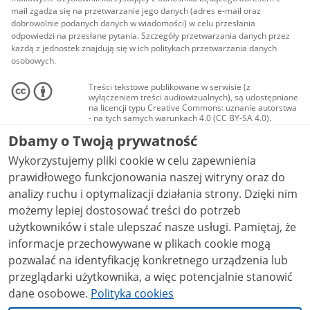
mail zgadza się na przetwarzanie jego danych (adres e-mail oraz
dobrowolnie podanych danych w wiadomości) w celu przesłania
odpowiedzi na przesłane pytania. Szczegóły przetwarzania danych przez
każdą z jednostek znajdują się w ich politykach przetwarzania danych
osobowych.
Treści tekstowe publikowane w serwisie (z
wyłączeniem treści audiowizualnych), są udostępniane
na licencji typu Creative Commons: uznanie autorstwa
- na tych samych warunkach 4.0 (CC BY-SA 4.0).
Materiały audiowizualne, w tym zdjęcia, materiały
Dbamy o Twoją prywatność
audio i wideo, są udostępniane na licencji typu
Creative Commons: uznanie autorstwa użycie
Wykorzystujemy pliki cookie w celu zapewnienia
niekomercyjne - bez utworów zależnych 4.0 (CC BY-
NC-ND 4.0), o ile nie jest to stwierdzone inaczej.
prawidłowego funkcjonowania naszej witryny oraz do
analizy ruchu i optymalizacji działania strony. Dzięki nim
możemy lepiej dostosować treści do potrzeb
użytkowników i stale ulepszać nasze usługi. Pamiętaj, że
informacje przechowywane w plikach cookie mogą
pozwalać na identyfikację konkretnego urządzenia lub
przeglądarki użytkownika, a więc potencjalnie stanowić
dane osobowe.
Polityka cookies