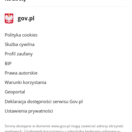
stopka
Strona
gov.pl
gov.pl
główna
gov.pl
Polityka cookies
Służba cywilna
Profil zaufany
BIP
Prawa autorskie
Warunki korzystania
Geoportal
Deklaracja dostępności serwisu Gov.pl
Ustawienia prywatności
Strony dostępne w domenie www.gov.pl mogą zawierać adresy skrzynek
mailowych. Użytkownik korzystający z odnośnika będącego adresem e-