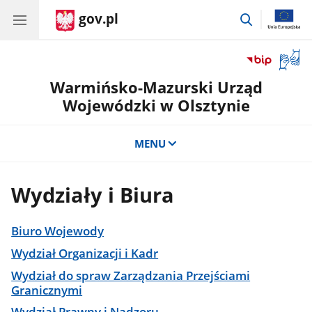
gov.pl
przejdź
do
wyszukiwar
Otwór
okno
Warmińsko-Mazurski Urząd
z
tłuma
Wojewódzki w Olsztynie
języka
migow
MENU
Wydziały i Biura
Biuro Wojewody
Wydział Organizacji i Kadr
Wydział do spraw Zarządzania Przejściami
Granicznymi
Wydział Prawny i Nadzoru