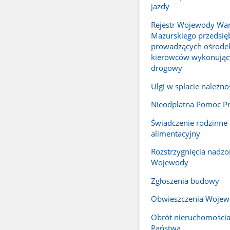
jazdy
Rejestr Wojewody Wa
Mazurskiego przedsię
prowadzących ośrodek
kierowców wykonując
drogowy
Ulgi w spłacie należno
Nieodpłatna Pomoc P
Świadczenie rodzinne 
alimentacyjny
Rozstrzygnięcia nadzo
Wojewody
Zgłoszenia budowy
Obwieszczenia Woje
Obrót nieruchomości
Państwa