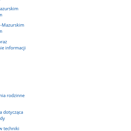
azurskim
m
o-Mazurskim
m
oraz
e informacji
nia rodzinne
a dotycząca
zdy
w techniki