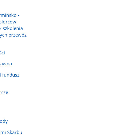
rmińsko -
biorców
 szkolenia
ych przewóz
ści
rawna
i fundusz
rcze
wody
ami Skarbu