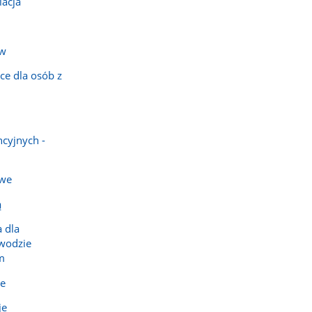
iacja
ów
ce dla osób z
ncyjnych -
owe
ą
 dla
ewodzie
m
je
je