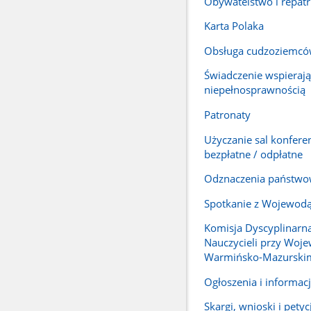
Obywatelstwo i repatr
Karta Polaka
Obsługa cudzoziemc
Świadczenie wspierają
niepełnosprawnością
Patronaty
Użyczanie sal konfere
bezpłatne / odpłatne
Odznaczenia państw
Spotkanie z Wojewod
Komisja Dyscyplinarna
Nauczycieli przy Woj
Warmińsko-Mazurski
Ogłoszenia i informac
Skargi, wnioski i petyc