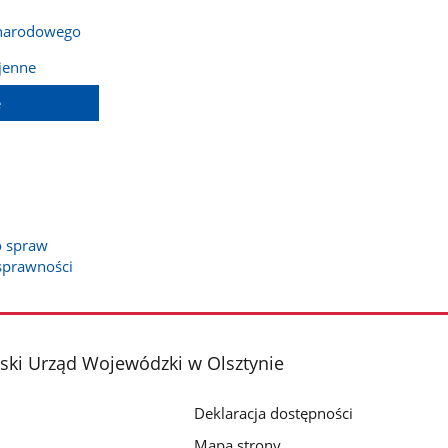
 narodowego
jenne
e
o spraw
sprawności
ki Urząd Wojewódzki w Olsztynie
Deklaracja dostępności
Mapa strony