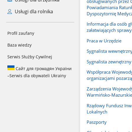
obsługiwanych przez
Powiadamiania Ratun
Usługi dla rolnika
Dyspozytornię Medyc
Informacja dla osób g
załatwiających sprawy
Profil zaufany
Praca w Urzędzie
Baza wiedzy
Sygnalista wewnętrzn
Serwis Służby Cywilnej
Sygnalista zewnętrzny
Сайт для громадян України
Współpraca Wojewody
–
Serwis dla obywateli Ukrainy
organizacjami pozar
Zarządzenia Wojewod
Warmińsko-Mazurski
Rządowy Fundusz Inwe
Lokalnych
Paszporty