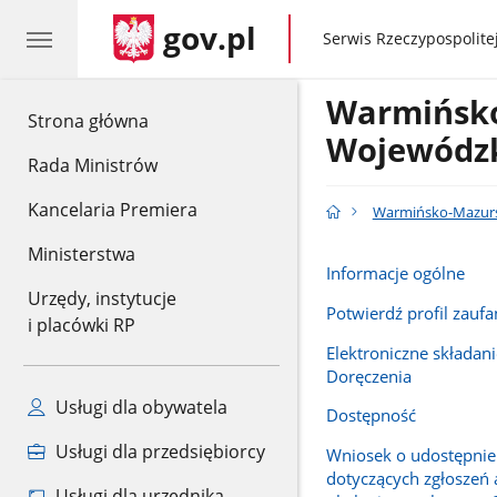
gov.pl
gov.pl
Serwis Rzeczypospolitej
Warmińsko
gov.pl
Strona główna
Wojewódzk
Rada Ministrów
Kancelaria Premiera
Warmińsko-Mazursk
Ministerstwa
Informacje ogólne
Urzędy, instytucje
Potwierdź profil zaufa
i placówki RP
Elektroniczne składani
Doręczenia
Usługi dla obywatela
Dostępność
Usługi dla przedsiębiorcy
Wniosek o udostępnie
dotyczących zgłoszeń
Usługi dla urzędnika