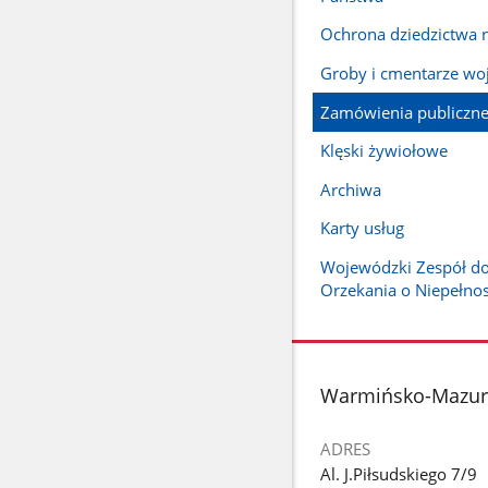
Ochrona dziedzictwa
Groby i cmentarze wo
Zamówienia publiczn
Klęski żywiołowe
Archiwa
Karty usług
Wojewódzki Zespół d
Orzekania o Niepełno
stopka
Warmińsko-Mazurs
ADRES
Al. J.Piłsudskiego 7/9