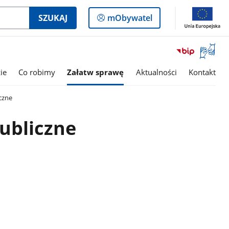
Logowanie
SZUKAJ
mObywatel
do
panelu
Otwórz
okno
z
ie
Co robimy
Załatw sprawę
Aktualności
Kontakt
tłumac
języka
czne
migowe
ubliczne