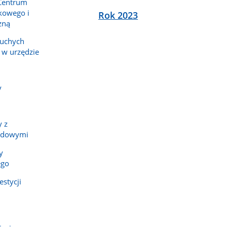
 Centrum
kowego i
Rok 2023
zną
łuchych
 w urzędzie
y
 z
ządowymi
y
ego
stycji