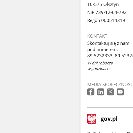
10-575 Olsztyn
NIP 739-12-64-792
Regon 000514319
KONTAKT
Skontaktuj się z nami
pod numerem:
89 5232333, 89 5232
W dni robocze
w godzinach: -
MEDIA SPOŁECZNOŚC
stopka
Strona
gov.pl
gov.pl
główna