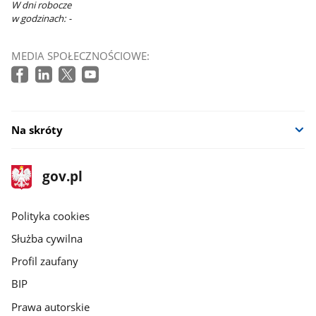
W dni robocze
w godzinach: -
MEDIA SPOŁECZNOŚCIOWE:
Na skróty
stopka
Strona
gov.pl
gov.pl
główna
gov.pl
Polityka cookies
Służba cywilna
Profil zaufany
BIP
Prawa autorskie