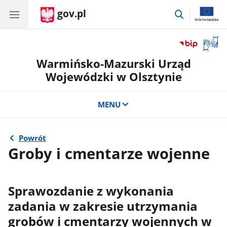
gov.pl
przejdź
do
wyszukiwar
Otwór
okno
Warmińsko-Mazurski Urząd
z
tłuma
Wojewódzki w Olsztynie
języka
migow
MENU
Powrót
Groby i cmentarze wojenne
Sprawozdanie z wykonania
zadania w zakresie utrzymania
grobów i cmentarzy wojennych w