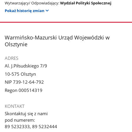
Wytwarzający/ Odpowiadający:
Wydział Polityki Społecznej
Pokaż historię zmian
stopka
Warmińsko-Mazurski Urząd Wojewódzki w
Olsztynie
ADRES
Al. J.Piłsudskiego 7/9
10-575 Olsztyn
NIP 739-12-64-792
Regon 000514319
KONTAKT
Skontaktuj się z nami
pod numerem:
89 5232333, 89 5232444