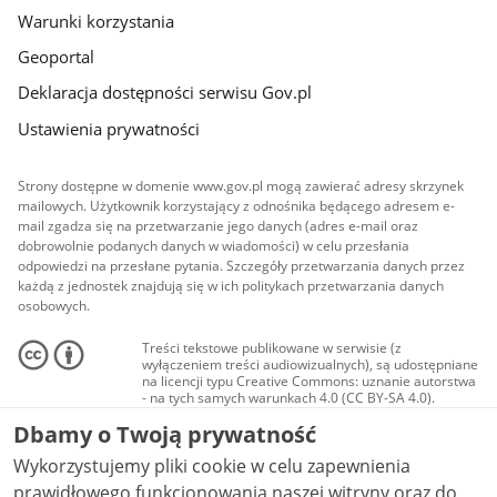
Warunki korzystania
Geoportal
Deklaracja dostępności serwisu Gov.pl
Ustawienia prywatności
Strony dostępne w domenie www.gov.pl mogą zawierać adresy skrzynek
mailowych. Użytkownik korzystający z odnośnika będącego adresem e-
mail zgadza się na przetwarzanie jego danych (adres e-mail oraz
dobrowolnie podanych danych w wiadomości) w celu przesłania
odpowiedzi na przesłane pytania. Szczegóły przetwarzania danych przez
każdą z jednostek znajdują się w ich politykach przetwarzania danych
osobowych.
Treści tekstowe publikowane w serwisie (z
wyłączeniem treści audiowizualnych), są udostępniane
na licencji typu Creative Commons: uznanie autorstwa
- na tych samych warunkach 4.0 (CC BY-SA 4.0).
Materiały audiowizualne, w tym zdjęcia, materiały
Dbamy o Twoją prywatność
audio i wideo, są udostępniane na licencji typu
Creative Commons: uznanie autorstwa użycie
Wykorzystujemy pliki cookie w celu zapewnienia
niekomercyjne - bez utworów zależnych 4.0 (CC BY-
NC-ND 4.0), o ile nie jest to stwierdzone inaczej.
prawidłowego funkcjonowania naszej witryny oraz do