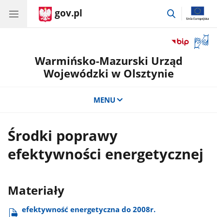
gov.pl
przejdź
do
wyszukiwar
Otwór
okno
Warmińsko-Mazurski Urząd
z
tłuma
Wojewódzki w Olsztynie
języka
migow
MENU
Środki poprawy
efektywności energetycznej
Materiały
efektywność energetyczna do 2008r.