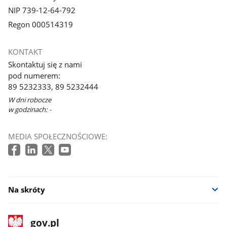
NIP 739-12-64-792
Regon 000514319
KONTAKT
Skontaktuj się z nami
pod numerem:
89 5232333, 89 5232444
W dni robocze
w godzinach: -
MEDIA SPOŁECZNOŚCIOWE:
Na skróty
stopka
Strona
gov.pl