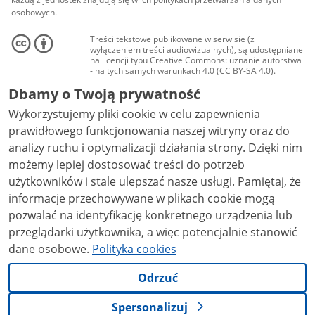
osobowych.
Treści tekstowe publikowane w serwisie (z
wyłączeniem treści audiowizualnych), są udostępniane
na licencji typu Creative Commons: uznanie autorstwa
- na tych samych warunkach 4.0 (CC BY-SA 4.0).
Materiały audiowizualne, w tym zdjęcia, materiały
Dbamy o Twoją prywatność
audio i wideo, są udostępniane na licencji typu
Creative Commons: uznanie autorstwa użycie
Wykorzystujemy pliki cookie w celu zapewnienia
niekomercyjne - bez utworów zależnych 4.0 (CC BY-
NC-ND 4.0), o ile nie jest to stwierdzone inaczej.
prawidłowego funkcjonowania naszej witryny oraz do
analizy ruchu i optymalizacji działania strony. Dzięki nim
możemy lepiej dostosować treści do potrzeb
użytkowników i stale ulepszać nasze usługi. Pamiętaj, że
informacje przechowywane w plikach cookie mogą
pozwalać na identyfikację konkretnego urządzenia lub
przeglądarki użytkownika, a więc potencjalnie stanowić
dane osobowe.
Polityka cookies
Odrzuć
Spersonalizuj