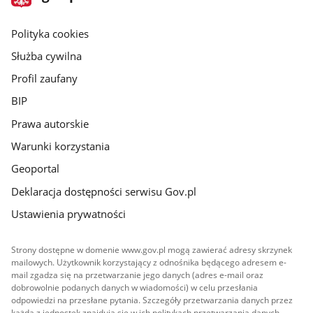
gov.pl
główna
gov.pl
Polityka cookies
Służba cywilna
Profil zaufany
BIP
Prawa autorskie
Warunki korzystania
Geoportal
Deklaracja dostępności serwisu Gov.pl
Ustawienia prywatności
Strony dostępne w domenie www.gov.pl mogą zawierać adresy skrzynek
mailowych. Użytkownik korzystający z odnośnika będącego adresem e-
mail zgadza się na przetwarzanie jego danych (adres e-mail oraz
dobrowolnie podanych danych w wiadomości) w celu przesłania
odpowiedzi na przesłane pytania. Szczegóły przetwarzania danych przez
każdą z jednostek znajdują się w ich politykach przetwarzania danych