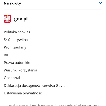
Na skróty
stopka
Strona
gov.pl
gov.pl
główna
gov.pl
Polityka cookies
Służba cywilna
Profil zaufany
BIP
Prawa autorskie
Warunki korzystania
Geoportal
Deklaracja dostępności serwisu Gov.pl
Ustawienia prywatności
Strony dostępne w domenie www.gov.pl mogą zawierać adresy skrzynek