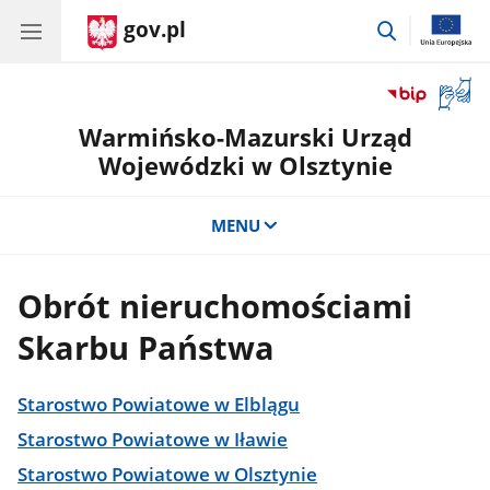
gov.pl
przejdź
do
wyszukiwar
Otwór
okno
Warmińsko-Mazurski Urząd
z
tłuma
Wojewódzki w Olsztynie
języka
migow
MENU
Obrót nieruchomościami
Skarbu Państwa
Starostwo Powiatowe w Elblągu
Starostwo Powiatowe w Iławie
Starostwo Powiatowe w Olsztynie