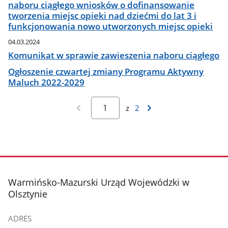
naboru ciągłego wniosków o dofinansowanie
tworzenia miejsc opieki nad dziećmi do lat 3 i
funkcjonowania nowo utworzonych miejsc opieki
04.03.2024
Komunikat w sprawie zawieszenia naboru ciągłego
Ogłoszenie czwartej zmiany Programu Aktywny
Maluch 2022-2029
z
2
stopka
Warmińsko-Mazurski Urząd Wojewódzki w
Olsztynie
ADRES