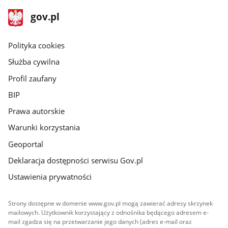
stopka
Strona
gov.pl
gov.pl
główna
gov.pl
Polityka cookies
Służba cywilna
Profil zaufany
BIP
Prawa autorskie
Warunki korzystania
Geoportal
Deklaracja dostępności serwisu Gov.pl
Ustawienia prywatności
Strony dostępne w domenie www.gov.pl mogą zawierać adresy skrzynek
mailowych. Użytkownik korzystający z odnośnika będącego adresem e-
mail zgadza się na przetwarzanie jego danych (adres e-mail oraz