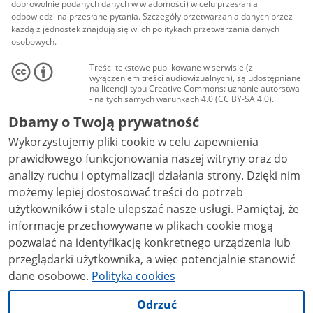
dobrowolnie podanych danych w wiadomości) w celu przesłania
odpowiedzi na przesłane pytania. Szczegóły przetwarzania danych przez
każdą z jednostek znajdują się w ich politykach przetwarzania danych
osobowych.
Treści tekstowe publikowane w serwisie (z
wyłączeniem treści audiowizualnych), są udostępniane
na licencji typu Creative Commons: uznanie autorstwa
- na tych samych warunkach 4.0 (CC BY-SA 4.0).
Materiały audiowizualne, w tym zdjęcia, materiały
Dbamy o Twoją prywatność
audio i wideo, są udostępniane na licencji typu
Creative Commons: uznanie autorstwa użycie
Wykorzystujemy pliki cookie w celu zapewnienia
niekomercyjne - bez utworów zależnych 4.0 (CC BY-
NC-ND 4.0), o ile nie jest to stwierdzone inaczej.
prawidłowego funkcjonowania naszej witryny oraz do
analizy ruchu i optymalizacji działania strony. Dzięki nim
możemy lepiej dostosować treści do potrzeb
użytkowników i stale ulepszać nasze usługi. Pamiętaj, że
informacje przechowywane w plikach cookie mogą
pozwalać na identyfikację konkretnego urządzenia lub
przeglądarki użytkownika, a więc potencjalnie stanowić
dane osobowe.
Polityka cookies
Odrzuć