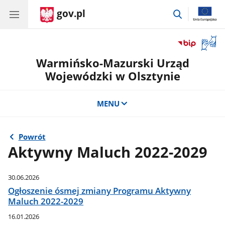
gov.pl
przejdź
do
wyszukiwar
Otwór
okno
Warmińsko-Mazurski Urząd
z
tłuma
Wojewódzki w Olsztynie
języka
migow
MENU
Powrót
Aktywny Maluch 2022-2029
30.06.2026
Ogłoszenie ósmej zmiany Programu Aktywny
Maluch 2022-2029
16.01.2026