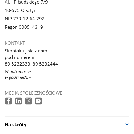
Al. J.Piłsudskiego 7/9
10-575 Olsztyn
NIP 739-12-64-792
Regon 000514319
KONTAKT
Skontaktuj się z nami
pod numerem:
89 5232333, 89 5232444
W dni robocze
w godzinach: -
MEDIA SPOŁECZNOŚCIOWE:
Na skróty