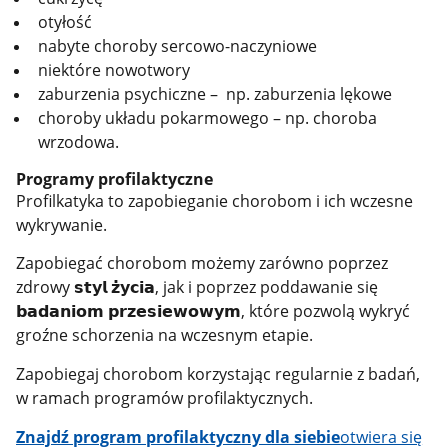
otyłość
nabyte choroby sercowo-naczyniowe
niektóre nowotwory
zaburzenia psychiczne – np. zaburzenia lękowe
choroby układu pokarmowego – np. choroba
wrzodowa.
Programy profilaktyczne
Profilkatyka to zapobieganie chorobom i ich wczesne
wykrywanie.
​Zapobiegać chorobom możemy zarówno poprzez
zdrowy 𝘀𝘁𝘆𝗹 𝘇̇𝘆𝗰𝗶𝗮, jak i poprzez poddawanie się
𝗯𝗮𝗱𝗮𝗻𝗶𝗼𝗺 𝗽𝗿𝘇𝗲𝘀𝗶𝗲𝘄𝗼𝘄𝘆𝗺, które pozwolą wykryć
groźne schorzenia na wczesnym etapie.
Zapobiegaj chorobom korzystając regularnie z badań,
w ramach programów profilaktycznych.
Znajdź program profilaktyczny dla siebie
otwiera się