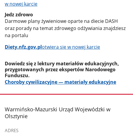
w nowej karcie
Jedz zdrowo
Darmowe plany żywieniowe oparte na diecie DASH
oraz porady na temat zdrowego odżywiania znajdziesz
na portalu
Diety.nfz.gov.pl
otwiera się w nowej karcie
Dowiedz się z lektury materiałów edukacyjnych,
przygotowanych przez ekspertów Narodowego
Funduszu.
Choroby cywilizacyjne — materiały edukacyjne
stopka
Warmińsko-Mazurski Urząd Wojewódzki w
Olsztynie
ADRES