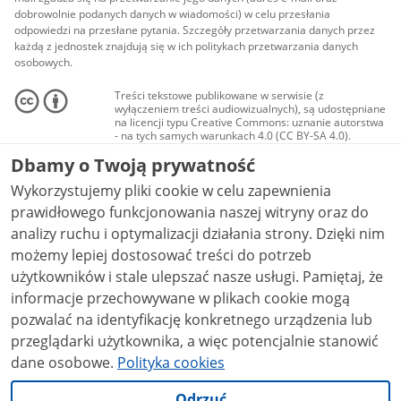
dobrowolnie podanych danych w wiadomości) w celu przesłania
odpowiedzi na przesłane pytania. Szczegóły przetwarzania danych przez
każdą z jednostek znajdują się w ich politykach przetwarzania danych
osobowych.
Treści tekstowe publikowane w serwisie (z
wyłączeniem treści audiowizualnych), są udostępniane
na licencji typu Creative Commons: uznanie autorstwa
- na tych samych warunkach 4.0 (CC BY-SA 4.0).
Materiały audiowizualne, w tym zdjęcia, materiały
Dbamy o Twoją prywatność
audio i wideo, są udostępniane na licencji typu
Creative Commons: uznanie autorstwa użycie
Wykorzystujemy pliki cookie w celu zapewnienia
niekomercyjne - bez utworów zależnych 4.0 (CC BY-
NC-ND 4.0), o ile nie jest to stwierdzone inaczej.
prawidłowego funkcjonowania naszej witryny oraz do
analizy ruchu i optymalizacji działania strony. Dzięki nim
możemy lepiej dostosować treści do potrzeb
użytkowników i stale ulepszać nasze usługi. Pamiętaj, że
informacje przechowywane w plikach cookie mogą
pozwalać na identyfikację konkretnego urządzenia lub
przeglądarki użytkownika, a więc potencjalnie stanowić
dane osobowe.
Polityka cookies
Odrzuć