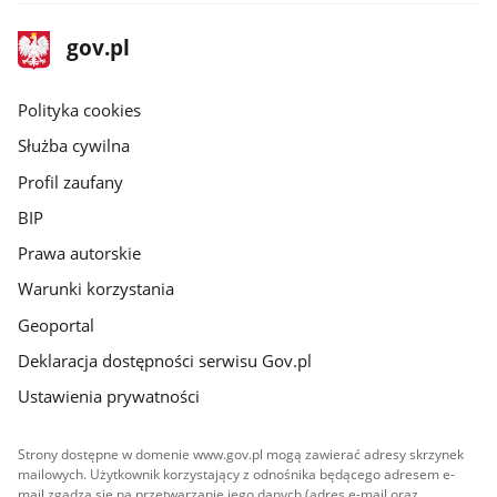
stopka
Strona
gov.pl
gov.pl
główna
gov.pl
Polityka cookies
Służba cywilna
Profil zaufany
BIP
Prawa autorskie
Warunki korzystania
Geoportal
Deklaracja dostępności serwisu Gov.pl
Ustawienia prywatności
Strony dostępne w domenie www.gov.pl mogą zawierać adresy skrzynek
mailowych. Użytkownik korzystający z odnośnika będącego adresem e-
mail zgadza się na przetwarzanie jego danych (adres e-mail oraz