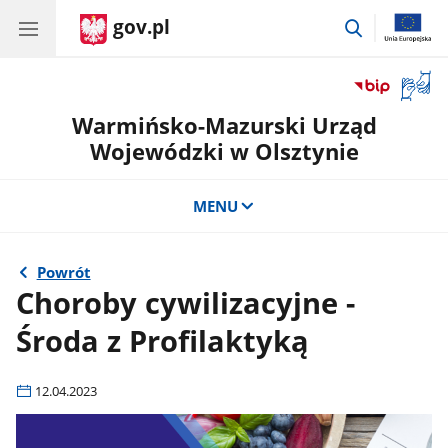
gov.pl
przejdź
do
wyszukiwar
Otwór
okno
Warmińsko-Mazurski Urząd
z
tłuma
Wojewódzki w Olsztynie
języka
migow
MENU
Powrót
Choroby cywilizacyjne -
Środa z Profilaktyką
12.04.2023