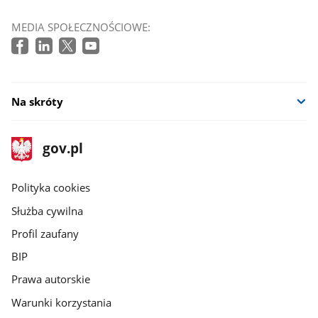
MEDIA SPOŁECZNOŚCIOWE:
Na skróty
stopka
Strona
gov.pl
gov.pl
główna
gov.pl
Polityka cookies
Służba cywilna
Profil zaufany
BIP
Prawa autorskie
Warunki korzystania