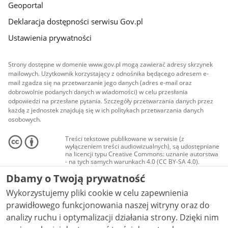
Geoportal
Deklaracja dostępności serwisu Gov.pl
Ustawienia prywatności
Strony dostępne w domenie www.gov.pl mogą zawierać adresy skrzynek
mailowych. Użytkownik korzystający z odnośnika będącego adresem e-
mail zgadza się na przetwarzanie jego danych (adres e-mail oraz
dobrowolnie podanych danych w wiadomości) w celu przesłania
odpowiedzi na przesłane pytania. Szczegóły przetwarzania danych przez
każdą z jednostek znajdują się w ich politykach przetwarzania danych
osobowych.
Treści tekstowe publikowane w serwisie (z
wyłączeniem treści audiowizualnych), są udostępniane
na licencji typu Creative Commons: uznanie autorstwa
- na tych samych warunkach 4.0 (CC BY-SA 4.0).
Materiały audiowizualne, w tym zdjęcia, materiały
Dbamy o Twoją prywatność
audio i wideo, są udostępniane na licencji typu
Creative Commons: uznanie autorstwa użycie
Wykorzystujemy pliki cookie w celu zapewnienia
niekomercyjne - bez utworów zależnych 4.0 (CC BY-
NC-ND 4.0), o ile nie jest to stwierdzone inaczej.
prawidłowego funkcjonowania naszej witryny oraz do
analizy ruchu i optymalizacji działania strony. Dzięki nim