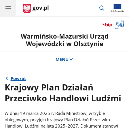
gov.pl
przejdź
do
wyszukiwar
Otwór
okno
Warmińsko-Mazurski Urząd
z
tłuma
Wojewódzki w Olsztynie
języka
migow
MENU
Powrót
Krajowy Plan Działań
Przeciwko Handlowi Ludźmi
W dniu 19 marca 2025 r. Rada Ministrów, w trybie
obiegowym, przyjęła Krajowy Plan Działań Przeciwko
Handlowi Ludźmi na lata 2025–2027. Dokument stanowi