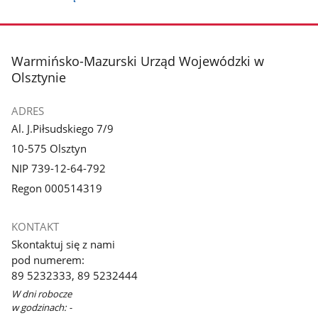
stopka
Warmińsko-Mazurski Urząd Wojewódzki w
Olsztynie
ADRES
Al. J.Piłsudskiego 7/9
10-575 Olsztyn
NIP 739-12-64-792
Regon 000514319
KONTAKT
Skontaktuj się z nami
pod numerem:
89 5232333, 89 5232444
W dni robocze
w godzinach: -