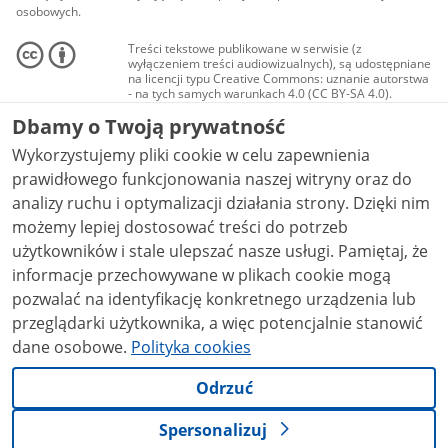
osobowych.
Treści tekstowe publikowane w serwisie (z
wyłączeniem treści audiowizualnych), są udostępniane
na licencji typu Creative Commons: uznanie autorstwa
- na tych samych warunkach 4.0 (CC BY-SA 4.0).
Materiały audiowizualne, w tym zdjęcia, materiały
Dbamy o Twoją prywatność
audio i wideo, są udostępniane na licencji typu
Creative Commons: uznanie autorstwa użycie
Wykorzystujemy pliki cookie w celu zapewnienia
niekomercyjne - bez utworów zależnych 4.0 (CC BY-
NC-ND 4.0), o ile nie jest to stwierdzone inaczej.
prawidłowego funkcjonowania naszej witryny oraz do
analizy ruchu i optymalizacji działania strony. Dzięki nim
możemy lepiej dostosować treści do potrzeb
użytkowników i stale ulepszać nasze usługi. Pamiętaj, że
informacje przechowywane w plikach cookie mogą
pozwalać na identyfikację konkretnego urządzenia lub
przeglądarki użytkownika, a więc potencjalnie stanowić
dane osobowe.
Polityka cookies
Odrzuć
Spersonalizuj