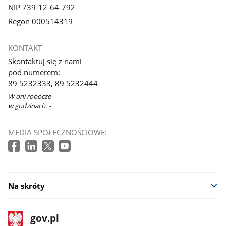
NIP 739-12-64-792
Regon 000514319
KONTAKT
Skontaktuj się z nami
pod numerem:
89 5232333, 89 5232444
W dni robocze
w godzinach: -
MEDIA SPOŁECZNOŚCIOWE:
Na skróty
stopka
Strona
gov.pl
gov.pl