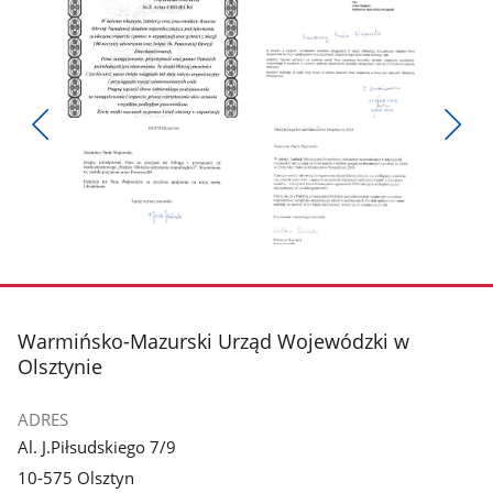
Pokaż
Pokaż
zdjęcie
zdjęcie
Pokaż
Poka
1
2
poprzednie
nest
z
z
zdjęcia
zdjęc
galerii.
galerii.
Pokaż
Pokaż
zdjęcie
zdjęcie
3
4
z
z
stopka
Warmińsko-Mazurski Urząd Wojewódzki w
galerii.
galerii.
Olsztynie
ADRES
Al. J.Piłsudskiego 7/9
10-575 Olsztyn