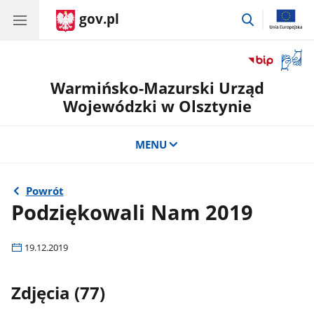
gov.pl
przejdź
do
wyszukiwar
Otwór
okno
Warmińsko-Mazurski Urząd
z
tłuma
Wojewódzki w Olsztynie
języka
migow
MENU
Powrót
Podziękowali Nam 2019
19.12.2019
Zdjęcia (77)