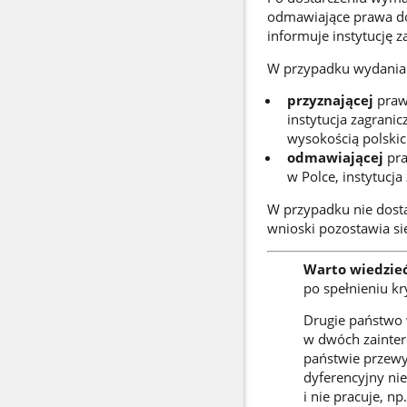
odmawiające prawa do
informuje instytucję z
W przypadku wydania 
przyznającej
praw
instytucja zagrani
wysokością polskic
odmawiającej
pra
w Polce, instytucj
W przypadku nie dos
wnioski pozostawia si
Warto wiedzie
po spełnieniu k
Drugie państwo
w dwóch zainter
państwie przewy
dyferencyjny ni
i nie pracuje, np