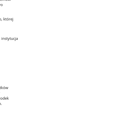
wo
, której
instytucja
atków
w
rodek
o.