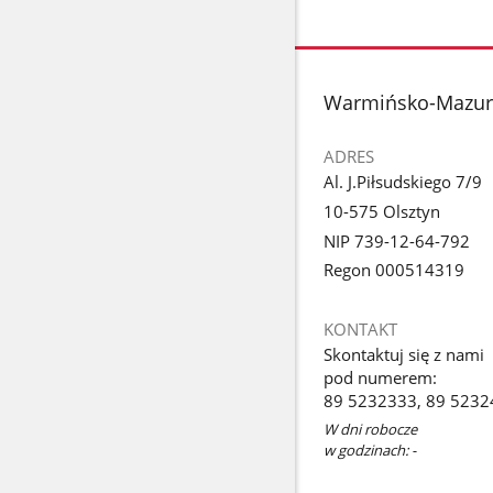
stopka
Warmińsko-Mazurs
ADRES
Al. J.Piłsudskiego 7/9
10-575 Olsztyn
NIP 739-12-64-792
Regon 000514319
KONTAKT
Skontaktuj się z nami
pod numerem:
89 5232333, 89 5232
W dni robocze
w godzinach: -