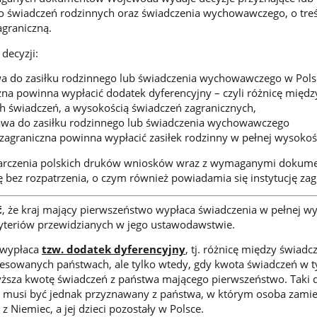
 świadczeń rodzinnych oraz świadczenia wychowawczego, o treś
agraniczną.
decyzji:
a do zasiłku rodzinnego lub świadczenia wychowawczego w Pols
czna powinna wypłacić dodatek dyferencyjny – czyli różnicę międz
h świadczeń, a wysokością świadczeń zagranicznych,
wa do zasiłku rodzinnego lub świadczenia wychowawczego
a zagraniczna powinna wypłacić zasiłek rodzinny w pełnej wysokoś
tarczenia polskich druków wniosków wraz z wymaganymi dokum
ę bez rozpatrzenia, o czym również powiadamia się instytucję zag
ć
, że kraj mający pierwszeństwo wypłaca świadczenia w pełnej wy
ryteriów przewidzianych w jego ustawodawstwie.
 wypłaca
tzw. dodatek dyferencyjny
, tj. różnicę między świadc
esowanych państwach, ale tylko wtedy, gdy kwota świadczeń w 
ższa kwotę świadczeń z państwa mającego pierwszeństwo. Taki 
e musi być jednak przyznawany z państwa, w którym osoba zamie
. z Niemiec, a jej dzieci pozostały w Polsce.