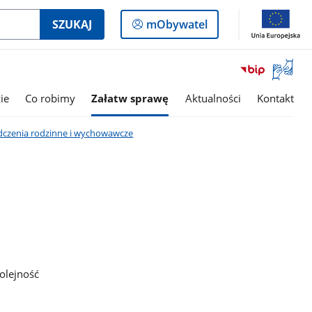
Logowanie
SZUKAJ
mObywatel
do
panelu
Otwórz
okno
z
ie
Co robimy
Załatw sprawę
Aktualności
Kontakt
tłumac
języka
dczenia rodzinne i wychowawcze
migowe
olejność