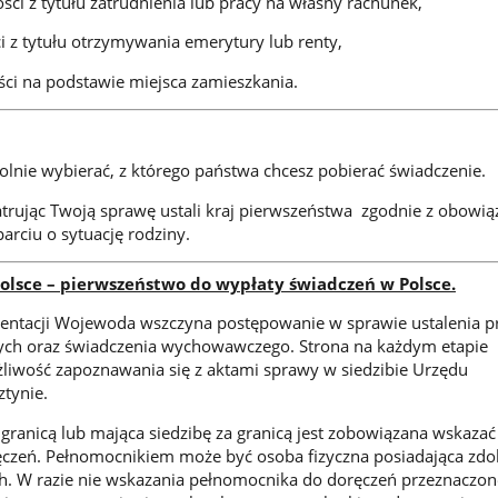
ści z tytułu zatrudnienia lub pracy na własny rachunek,
ci z tytułu otrzymywania emerytury lub renty,
ości na podstawie miejsca zamieszkania.
lnie wybierać, z którego państwa chcesz pobierać świadczenie.
rując Twoją sprawę ustali kraj pierwszeństwa zgodnie z obowią
arciu o sytuację rodziny.
olsce – pierwszeństwo do wypłaty świadczeń w Polsce.
ntacji Wojewoda wszczyna postępowanie w sprawie ustalenia 
ych oraz świadczenia wychowawczego. Strona na każdym etapie
iwość zapoznawania się z aktami sprawy w siedzibie Urzędu
tynie.
 granicą lub mająca siedzibę za granicą jest zobowiązana wskazać
czeń. Pełnomocnikiem może być osoba fizyczna posiadająca zdo
h. W razie nie wskazania pełnomocnika do doręczeń przeznaczon