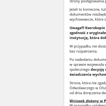
strony postępowania 
Jeżeli to konieczne, 
dokumentów niezbędny
wychowawcze, które o
Uwaga!!! Kserokopi
zgodność z oryginał
instytucję, która d
W przypadku nie dost
bez rozpatrzenia.
Po nadesłaniu dokume
w sprawie wojewoda w
społecznego
decyzję 
świadczenia wycho
Strona, która nie zgad
Odwoławczego w Olszt
od dnia doręczenia dec
Wniosek złożony w P
W przypadku ustaleni