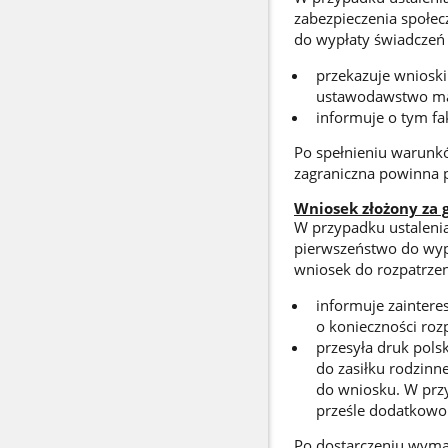
zabezpieczenia społe
do wypłaty świadczeń 
przekazuje wnioski
ustawodawstwo ma 
informuje o tym fa
Po spełnieniu warunkó
zagraniczna powinna p
Wniosek złożony za 
W przypadku ustalenia
pierwszeństwo do wypł
wniosek do rozpatrze
informuje zaintere
o konieczności ro
przesyła druk pols
do zasiłku rodzin
do wniosku. W przy
prześle dodatkowo
Po dostarczeniu wym