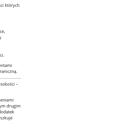
ci których
ce,
y
ci.
entami
raniczną.
sokości –
zeniami
tym drugim
dodatek
szkuje