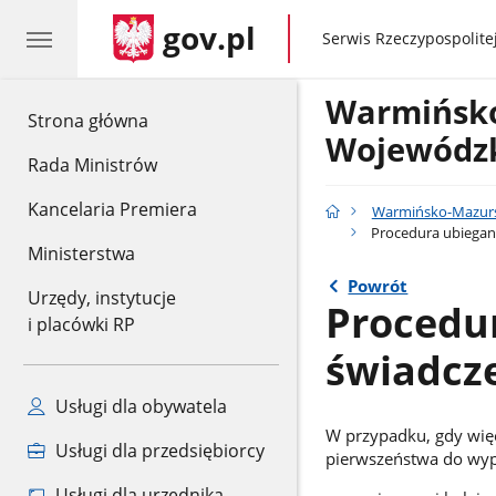
gov.pl
gov.pl
Serwis Rzeczypospolitej
Warmińsko
gov.pl
Strona główna
Wojewódzk
Rada Ministrów
Kancelaria Premiera
Warmińsko-Mazursk
Procedura ubiegani
Ministerstwa
Powrót
Urzędy, instytucje
Procedur
i placówki RP
świadcz
Usługi dla obywatela
W przypadku, gdy więc
Usługi dla przedsiębiorcy
pierwszeństwa do wypł
Usługi dla urzędnika