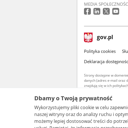
MEDIA SPOŁECZNOŚC
stopka
Strona
gov.pl
gov.pl
główna
gov.pl
Polityka cookies
Sł
Deklaracja dostępnośc
Strony dostępne w domenie
danych (adres e-mail oraz 
znajdują się w ich polityk
Treści teksto
Dbamy o Twoją prywatność
udostępniane
warunkach 4.0
Wykorzystujemy pliki cookie w celu zapewn
są udostępni
bez utworów z
naszej witryny oraz do analizy ruchu i optymalizacj
możemy lepiej dostosować treści do potrzeb