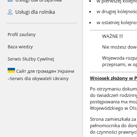
w pierwszej kolejno
w drugiej kolejnoś
Usługi dla rolnika
w ostatniej kolejn
Profil zaufany
WAŻNE !!!
Baza wiedzy
Nie możesz dowo
Wojewoda rozpat
Serwis Służby Cywilnej
przepisami, w op
Сайт для громадян України
Wniosek złożony w P
–
Serwis dla obywateli Ukrainy
Po otrzymaniu dokume
do świadczeń rodzinn
postępowania ma możl
Wojewódzkiego w Olsz
Strona zamieszkała za
pełnomocnika do dorę
do czynności prawnyc