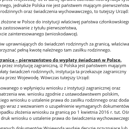
cznego, jednakże Polska nie jest państwem mającym pierwszeńst
rodzinnych oraz świadczenia wychowawczego, to tutejszy Urząd:
 złożone w Polsce do instytucji właściwej państwa członkowskiego
zastosowanie z tytułu pierwszeństwa,
kcie zainteresowanego (wnioskodawcę).
w uprawniających do świadczeń rodzinnych za granicą, właściwa 
rzyznać pełną kwotę należnego tam zasiłku rodzinnego.
granicą – pierwszeństwo do wypłaty świadczeń w Polsce.
 przez instytucję zagraniczną, iż Polska jest państwem mającym
aty świadczeń rodzinnych, instytucja ta przekazuje zagraniczny
nia przez Wojewodę. Wówczas tutejszy Urząd:
sowanego o wpłynięciu wniosku z instytucji zagranicznej oraz
zpatrzenia ww. wniosku zgodnie z ustawodawstwem polskim,
kiego wniosku o ustalenie prawa do zasiłku rodzinnego oraz dod
nego wraz z wezwaniem o uzupełnienie wymaganych dokumentó
padku złożenia wniosku za granicą po 1 kwietnia 2016 r. tut. Oś
 druk wniosku o ustalenie prawa do świadczenia wychowawczeg
aganych dokumentów Wojewoda wydaje decyzje przyznające lub