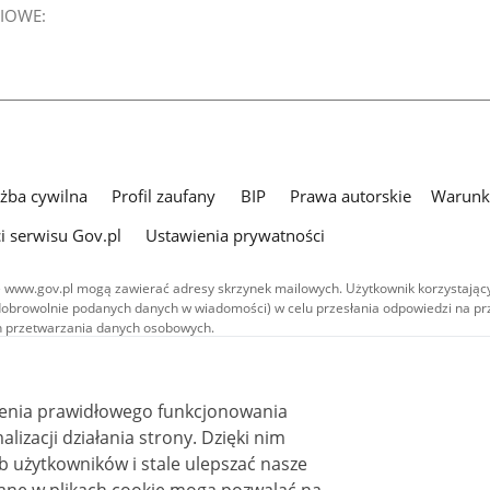
IOWE:
użba cywilna
Profil zaufany
BIP
Prawa autorskie
Warunki
i serwisu Gov.pl
Ustawienia prywatności
 www.gov.pl mogą zawierać adresy skrzynek mailowych. Użytkownik korzystający
dobrowolnie podanych danych w wiadomości) w celu przesłania odpowiedzi na prz
ach przetwarzania danych osobowych.
we publikowane w serwisie (z wyłączeniem treści audiowizualnych), są
 na licencji typu Creative Commons: uznanie autorstwa - na tych samych
 (CC BY-SA 4.0). Materiały audiowizualne, w tym zdjęcia, materiały audio i wideo
ienia prawidłowego funkcjonowania
ane na licencji typu Creative Commons: uznanie autorstwa użycie niekomercyjne 
ależnych 4.0 (CC BY-NC-ND 4.0), o ile nie jest to stwierdzone inaczej.
i działania strony. Dzięki nim
 użytkowników i stale ulepszać nasze