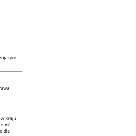
zującymi
prawa
 w kraju
lność
e dla