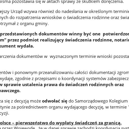
pisma pozostawia się w aktach sprawy ze skutkiem doręczenia.
tutejszy Urząd wzywa również do nadesłania w określonym termini
ch do rozpatrzenia wniosków o świadczenia rodzinne oraz świ
trzymał z organu gminy.
e przedstawionych dokumentów winny być one potwierdzo
em” przez podmiot realizujący świadczenia rodzinne, notari
okument wydała.
arczenia dokumentów w wyznaczonym terminie wnioski pozosta
ntów i ponownym przeanalizowaniu całości dokumentacji zgro
ydaje, zgodnie z przepisami o koordynacji systemów zabezpiecz
w sprawie ustalenia prawa do świadczeń rodzinnych oraz
wawczego.
za się z decyzją może
odwołać się
do Samorządowego Kolegium
ynie za pośrednictwem organu wydającego decyzję, w terminie 
yzji.
olsce – pierwszeństwo do wypłaty świadczeń za granicą.
a przez Wojewodę, że w danej sprawie zachodzi koordynacja sy