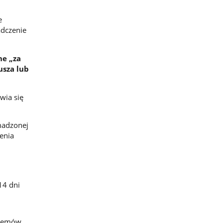
e
adczenie
ne „za
usza lub
wia się
madzonej
enia
14 dni
stemów