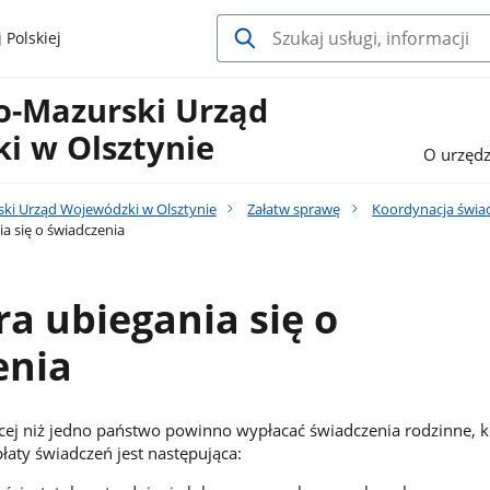
 Polskiej
-Mazurski Urząd
i w Olsztynie
O urzędz
i Urząd Wojewódzki w Olsztynie
Załatw sprawę
Koordynacja świa
a się o świadczenia
a ubiegania się o
enia
ej niż jedno państwo powinno wypłacać świadczenia rodzinne, k
aty świadczeń jest następująca: