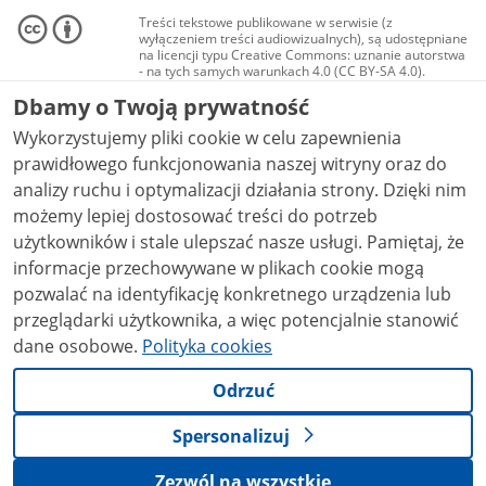
Treści tekstowe publikowane w serwisie (z
wyłączeniem treści audiowizualnych), są udostępniane
na licencji typu Creative Commons: uznanie autorstwa
- na tych samych warunkach 4.0 (CC BY-SA 4.0).
Materiały audiowizualne, w tym zdjęcia, materiały
Dbamy o Twoją prywatność
audio i wideo, są udostępniane na licencji typu
Creative Commons: uznanie autorstwa użycie
Wykorzystujemy pliki cookie w celu zapewnienia
niekomercyjne - bez utworów zależnych 4.0 (CC BY-
NC-ND 4.0), o ile nie jest to stwierdzone inaczej.
prawidłowego funkcjonowania naszej witryny oraz do
analizy ruchu i optymalizacji działania strony. Dzięki nim
możemy lepiej dostosować treści do potrzeb
użytkowników i stale ulepszać nasze usługi. Pamiętaj, że
informacje przechowywane w plikach cookie mogą
pozwalać na identyfikację konkretnego urządzenia lub
przeglądarki użytkownika, a więc potencjalnie stanowić
dane osobowe.
Polityka cookies
Odrzuć
Spersonalizuj
Zezwól na wszystkie