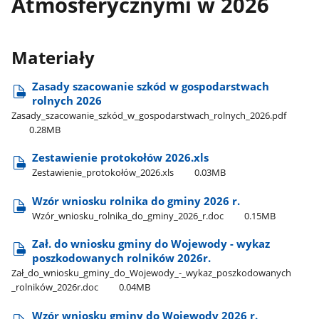
Atmosferycznymi w 2026
Materiały
Zasady szacowanie szkód w gospodarstwach
rolnych 2026
Zasady​_szacowanie​_szkód​_w​_gospodarstwach​_rolnych​_2026.pdf
0.28MB
Zestawienie protokołów 2026.xls
Zestawienie​_protokołów​_2026.xls
0.03MB
Wzór wniosku rolnika do gminy 2026 r.
Wzór​_wniosku​_rolnika​_do​_gminy​_2026​_r.doc
0.15MB
Zał. do wniosku gminy do Wojewody - wykaz
poszkodowanych rolników 2026r.
Zał​_do​_wniosku​_gminy​_do​_Wojewody​_-​_wykaz​_poszkodowanych​
_rolników​_2026r.doc
0.04MB
Wzór wniosku gminy do Wojewody 2026 r.