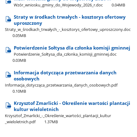
Wzór​_wniosku​_gminy​_do​_Wojewody​_2026​_r.doc
0.04MB
Straty w środkach trwałych - kosztorys ofertowy
uproszczony
Straty​_w​_środkach​_trwałych​_-​_kosztorys​_ofertowy​_uproszczony.doc
0.05MB
Potwierdzenie Sołtysa dla członka komisji gminnej
Potwierdzenie​_Sołtysa​_dla​_członka​_komisji​_gminnej.doc
0.03MB
Informacja dotycząca przetwarzania danych
osobowych
Informacja​_dotycząca​_przetwarzania​_danych​_osobowych.pdf
0.10MB
Krzysztof Zmarlicki - Określenie wartości plantacji
kultur wieloletnich
Krzysztof​_Zmarlicki​_-​_Określenie​_wartości​_plantacji​_kultur​
_wieloletnich.pdf
1.37MB