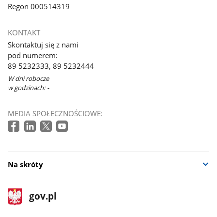
Regon 000514319
KONTAKT
Skontaktuj się z nami
pod numerem:
89 5232333, 89 5232444
W dni robocze
w godzinach: -
MEDIA SPOŁECZNOŚCIOWE:
Na skróty
stopka
Strona
gov.pl
gov.pl
główna