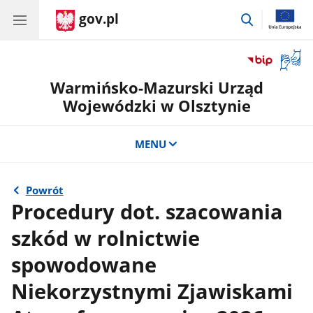
gov.pl
przejdź
do
wyszukiwar
Otwór
okno
Warmińsko-Mazurski Urząd
z
tłuma
Wojewódzki w Olsztynie
języka
migow
MENU
Powrót
Procedury dot. szacowania
szkód w rolnictwie
spowodowane
Niekorzystnymi Zjawiskami