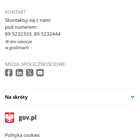
KONTAKT
Skontaktuj się z nami
pod numerem:
89 5232333, 89 5232444
W dni robocze
w godzinach: -
MEDIA SPOŁECZNOŚCIOWE:
Na skróty
stopka
Strona
gov.pl
gov.pl
główna
gov.pl
Polityka cookies