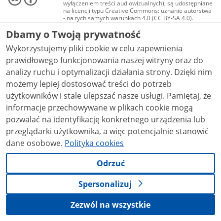
wyłączeniem treści audiowizualnych), są udostępniane
na licencji typu Creative Commons: uznanie autorstwa
- na tych samych warunkach 4.0 (CC BY-SA 4.0).
Materiały audiowizualne, w tym zdjęcia, materiały
Dbamy o Twoją prywatność
audio i wideo, są udostępniane na licencji typu
Creative Commons: uznanie autorstwa użycie
Wykorzystujemy pliki cookie w celu zapewnienia
niekomercyjne - bez utworów zależnych 4.0 (CC BY-
NC-ND 4.0), o ile nie jest to stwierdzone inaczej.
prawidłowego funkcjonowania naszej witryny oraz do
analizy ruchu i optymalizacji działania strony. Dzięki nim
możemy lepiej dostosować treści do potrzeb
użytkowników i stale ulepszać nasze usługi. Pamiętaj, że
informacje przechowywane w plikach cookie mogą
pozwalać na identyfikację konkretnego urządzenia lub
przeglądarki użytkownika, a więc potencjalnie stanowić
dane osobowe.
Polityka cookies
Odrzuć
Spersonalizuj
Zezwól na wszystkie