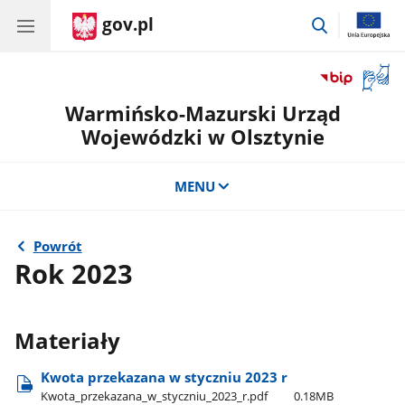
gov.pl
przejdź
do
wyszukiwar
Otwór
okno
Warmińsko-Mazurski Urząd
z
tłuma
Wojewódzki w Olsztynie
języka
migow
MENU
Powrót
Rok 2023
Materiały
Kwota przekazana w styczniu 2023 r
Kwota​_przekazana​_w​_styczniu​_2023​_r.pdf
0.18MB