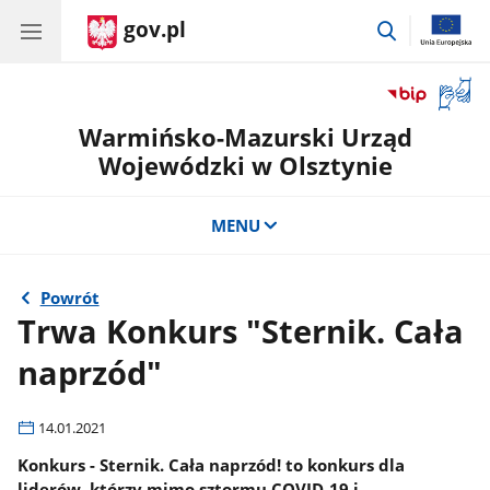
gov.pl
przejdź
do
wyszukiwar
Otwór
okno
Warmińsko-Mazurski Urząd
z
tłuma
Wojewódzki w Olsztynie
języka
migow
MENU
Powrót
Trwa Konkurs "Sternik. Cała
naprzód"
14.01.2021
Konkurs - Sternik. Cała naprzód! to konkurs dla
liderów, którzy mimo sztormu COVID-19 i