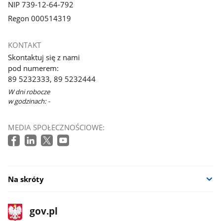
NIP 739-12-64-792
Regon 000514319
KONTAKT
Skontaktuj się z nami
pod numerem:
89 5232333, 89 5232444
W dni robocze
w godzinach: -
MEDIA SPOŁECZNOŚCIOWE:
Na skróty
stopka
Strona
gov.pl
gov.pl