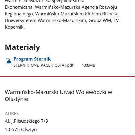
Warmińsko-Mazurska Specjalna Strefa
Ekonomiczna, Warmińsko-Mazurska Agencja Rozwoju
Regionalnego, Warmińsko-Mazurskim Klubem Biznesu,
Uniwersytetem Warmińsko-Mazurskim, Grupa WM, TV
Kopernik.
Materiały
Program Sternik
STERNIK​_ONE​_PAGER​_OSTAT.pdf
1.08MB
stopka
Warmińsko-Mazurski Urząd Wojewódzki w
Olsztynie
ADRES
Al. J.Piłsudskiego 7/9
10-575 Olsztyn