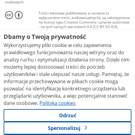
osobowych.
Treści tekstowe publikowane w serwisie (z
wyłączeniem treści audiowizualnych), są udostępniane
na licencji typu Creative Commons: uznanie autorstwa
- na tych samych warunkach 4.0 (CC BY-SA 4.0).
Materiały audiowizualne, w tym zdjęcia, materiały
Dbamy o Twoją prywatność
audio i wideo, są udostępniane na licencji typu
Creative Commons: uznanie autorstwa użycie
Wykorzystujemy pliki cookie w celu zapewnienia
niekomercyjne - bez utworów zależnych 4.0 (CC BY-
NC-ND 4.0), o ile nie jest to stwierdzone inaczej.
prawidłowego funkcjonowania naszej witryny oraz do
analizy ruchu i optymalizacji działania strony. Dzięki nim
możemy lepiej dostosować treści do potrzeb
użytkowników i stale ulepszać nasze usługi. Pamiętaj, że
informacje przechowywane w plikach cookie mogą
pozwalać na identyfikację konkretnego urządzenia lub
przeglądarki użytkownika, a więc potencjalnie stanowić
dane osobowe.
Polityka cookies
Odrzuć
Spersonalizuj