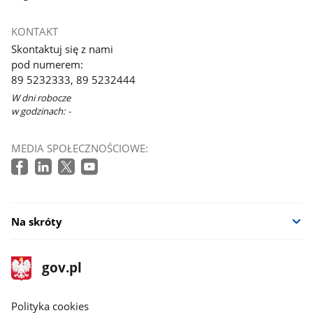
KONTAKT
Skontaktuj się z nami
pod numerem:
89 5232333, 89 5232444
W dni robocze
w godzinach: -
MEDIA SPOŁECZNOŚCIOWE:
Na skróty
stopka
Strona
gov.pl
gov.pl
główna
gov.pl
Polityka cookies