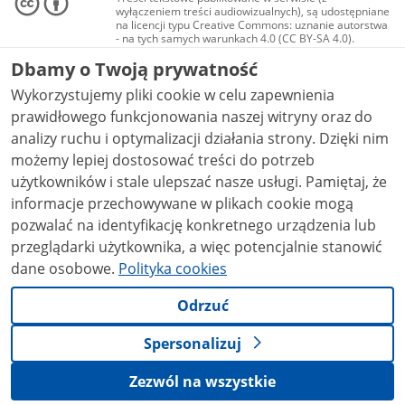
wyłączeniem treści audiowizualnych), są udostępniane
na licencji typu Creative Commons: uznanie autorstwa
- na tych samych warunkach 4.0 (CC BY-SA 4.0).
Materiały audiowizualne, w tym zdjęcia, materiały
Dbamy o Twoją prywatność
audio i wideo, są udostępniane na licencji typu
Creative Commons: uznanie autorstwa użycie
Wykorzystujemy pliki cookie w celu zapewnienia
niekomercyjne - bez utworów zależnych 4.0 (CC BY-
NC-ND 4.0), o ile nie jest to stwierdzone inaczej.
prawidłowego funkcjonowania naszej witryny oraz do
analizy ruchu i optymalizacji działania strony. Dzięki nim
możemy lepiej dostosować treści do potrzeb
użytkowników i stale ulepszać nasze usługi. Pamiętaj, że
informacje przechowywane w plikach cookie mogą
pozwalać na identyfikację konkretnego urządzenia lub
przeglądarki użytkownika, a więc potencjalnie stanowić
dane osobowe.
Polityka cookies
Odrzuć
Spersonalizuj
Zezwól na wszystkie