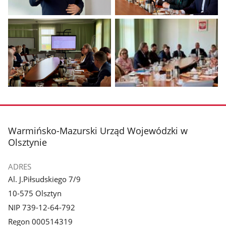
Pokaż
Pokaż
zdjęcie
zdjęcie
1
2
z
z
galerii.
galerii.
Pokaż
Pokaż
zdjęcie
zdjęcie
3
4
z
z
stopka
Warmińsko-Mazurski Urząd Wojewódzki w
galerii.
galerii.
Olsztynie
ADRES
Al. J.Piłsudskiego 7/9
10-575 Olsztyn
NIP 739-12-64-792
Regon 000514319