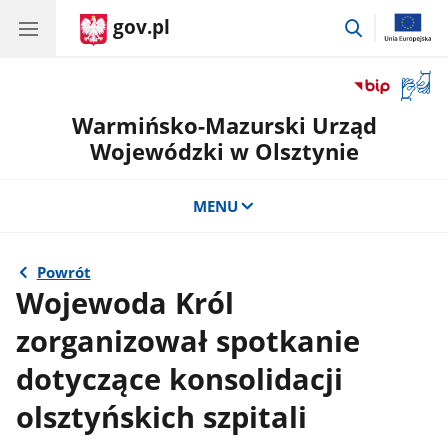
gov.pl
przejdź
do
wyszukiwar
Otwór
okno
Warmińsko-Mazurski Urząd
z
tłuma
Wojewódzki w Olsztynie
języka
migow
MENU
Powrót
Wojewoda Król
zorganizował spotkanie
dotyczące konsolidacji
olsztyńskich szpitali