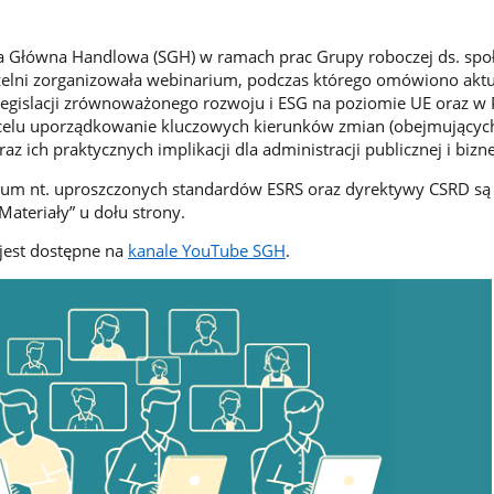
ła Główna Handlowa (SGH) w ramach prac Grupy roboczej ds. spo
zelni zorganizowała webinarium, podczas którego omówiono aktu
egislacji zrównoważonego rozwoju i ESG na poziomie UE oraz w 
celu uporządkowanie kluczowych kierunków zmian (obejmujących
z ich praktycznych implikacji dla administracji publicznej i bizn
rium nt. uproszczonych standardów ESRS oraz dyrektywy CSRD są
Materiały” u dołu strony.
jest dostępne na
kanale YouTube SGH
.