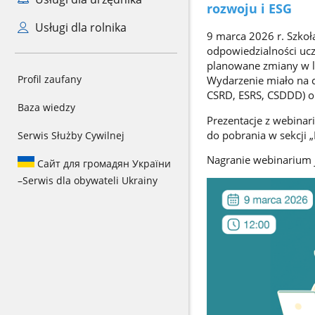
rozwoju i ESG
Usługi dla rolnika
9 marca 2026 r. Szko
odpowiedzialności uc
planowane zmiany w l
Profil zaufany
Wydarzenie miało na 
CSRD, ESRS, CSDDD) ora
Baza wiedzy
Prezentacje z webina
do pobrania w sekcji „
Serwis Służby Cywilnej
Nagranie webinarium 
Сайт для громадян України
–
Serwis dla obywateli Ukrainy