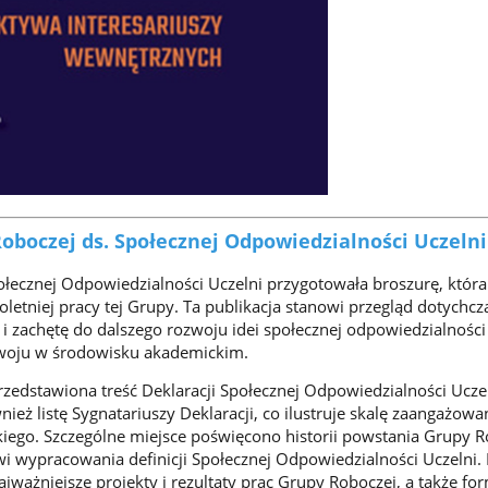
oboczej ds. Społecznej Odpowiedzialności Uczelni
łecznej Odpowiedzialności Uczelni przygotowała broszurę, która 
tniej pracy tej Grupy. Ta publikacja stanowi przegląd dotychc
ę i zachętę do dalszego rozwoju idei społecznej odpowiedzialności 
oju w środowisku akademickim.
rzedstawiona treść Deklaracji Społecznej Odpowiedzialności Ucze
nież listę Sygnatariuszy Deklaracji, co ilustruje skalę zaangażowa
ego. Szczególne miejsce poświęcono historii powstania Grupy R
i wypracowania definicji Społecznej Odpowiedzialności Uczelni. 
ajważniejsze projekty i rezultaty prac Grupy Roboczej, a także fo