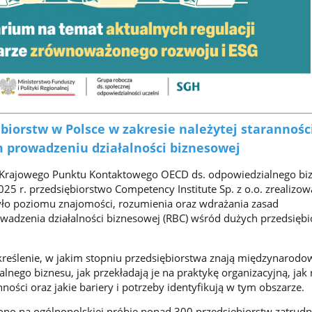
biorstw w Polsce w zakresie należytej starannośc
 prowadzeniu działalności biznesowej
o Krajowego Punktu Kontaktowego OECD ds. odpowiedzialnego bi
25 r. przedsiębiorstwo Competency Institute Sp. z o.o. zrealizow
yło poziomu znajomości, rozumienia oraz wdrażania zasad
adzenia działalności biznesowej (RBC) wśród dużych przedsiębi
reślenie, w jakim stopniu przedsiębiorstwa znają międzynarodo
lnego biznesu, jak przekładają je na praktykę organizacyjną, jak
nności oraz jakie bariery i potrzeby identyfikują w tym obszarze.
no na ogólnopolskiej próbie ponad 300 przedsiębiorstw zatrudn