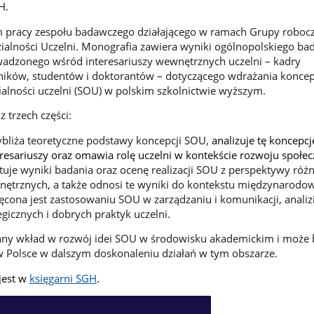
H.
em pracy zespołu badawczego działającego w ramach Grupy robocz
alności Uczelni. Monografia zawiera wyniki ogólnopolskiego ba
adzonego wśród interesariuszy wewnętrznych uczelni – kadry
ników, studentów i doktorantów – dotyczącego wdrażania koncep
alności uczelni (SOU) w polskim szkolnictwie wyższym.
z trzech części:
ybliża teoretyczne podstawy koncepcji SOU,
analizuje tę koncepcj
teresariuszy oraz omawia rolę uczelni w kontekście rozwoju społe
tuje wyniki badania oraz ocenę realizacji SOU z perspektywy róż
nętrznych, a także odnosi te wyniki do kontekstu międzynarodo
ięcona jest zastosowaniu SOU w zarządzaniu i komunikacji, analiz
icznych i dobrych praktyk uczelni.
enny wkład w rozwój idei SOU w środowisku akademickim i może 
i w Polsce w dalszym doskonaleniu działań w tym obszarze.
jest w
księgarni
SGH
.