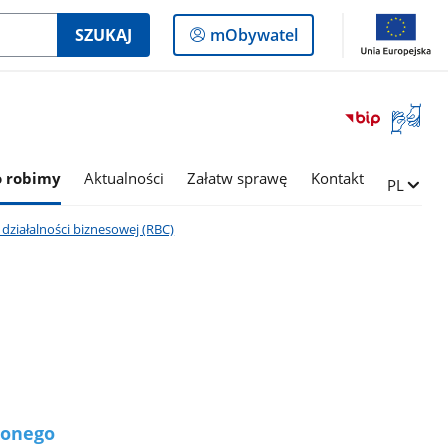
Logowanie
SZUKAJ
mObywatel
do
panelu
Otwórz
okno
z
tłumac
o robimy
Aktualności
Załatw sprawę
Kontakt
Zmień ję
PL
języka
migowe
ziałalności biznesowej (RBC)
żonego