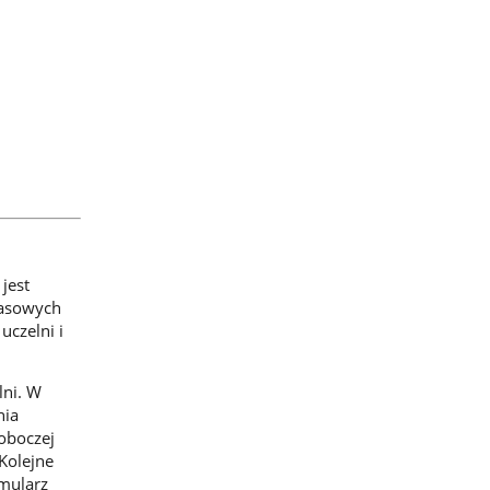
jest
zasowych
uczelni i
lni. W
nia
oboczej
Kolejne
rmularz