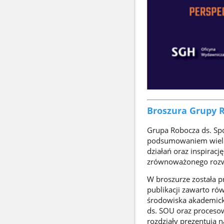
Broszura Grupy R
Grupa Robocza ds. Spo
podsumowaniem wielole
działań oraz inspiracj
zrównoważonego rozw
W broszurze została p
publikacji zawarto rów
środowiska akademicki
ds. SOU oraz procesow
rozdziały prezentują n