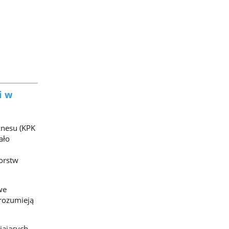
i w
znesu (KPK
ało
orstw
we
 rozumieją
iających