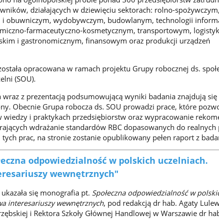
wników, działających w dziewięciu sektorach: rolno-spożywczym
 i obuwniczym, wydobywczym, budowlanym, technologii inform
miczno-farmaceutyczno-kosmetycznym, transportowym, logistyki
arskim i gastronomicznym, finansowym oraz produkcji urządzeń
została opracowana w ramach projektu Grupy robocznej ds. społ
elni (SOU).
 wraz z prezentacją podsumowującą wyniki badania znajdują się 
rony. Obecnie Grupa robocza ds. SOU prowadzi prace, które pozw
w wiedzy i praktykach przedsiębiorstw oraz wypracowanie rekom
ierających wdrażanie standardów RBC dopasowanych do realnych 
 tych prac, na stronie zostanie opublikowany pełen raport z bada
eczna odpowiedzialność w polskich uczelniach.
eresariuszy wewnętrznych"
ukazała się monografia pt.
Społeczna odpowiedzialność w polski
wa interesariuszy wewnętrznych
, pod redakcją dr hab. Agaty Lulew
trzębskiej i Rektora Szkoły Głównej Handlowej w Warszawie dr hab