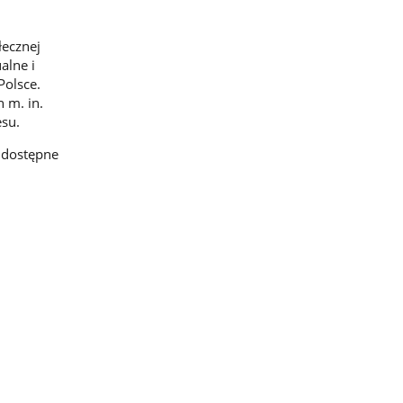
łecznej
alne i
Polsce.
 m. in.
esu.
 dostępne