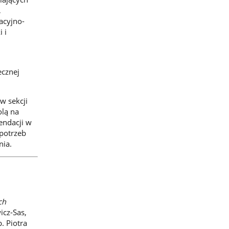
,
acyjno-
 i
ecznej
w sekcji
olą na
endacji w
potrzeb
nia.
ch
icz-Sas,
. Piotra