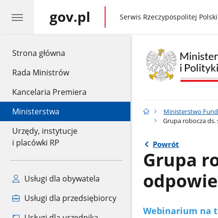
gov.pl
gov.pl
Serwis Rzeczypospolitej Polski
gov.pl
Strona główna
Rada Ministrów
Kancelaria Premiera
Ministerstwa
Ministerstwo Fundu
Grupa robocza ds. 
Urzędy, instytucje
i placówki RP
Powrót
Grupa ro
odpowied
Usługi dla obywatela
Usługi dla przedsiębiorcy
Webinarium na t
Usługi dla urzędnika