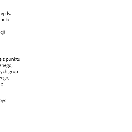
ej ds.
dania
cji
ę z punktu
cznego,
nych grup
wego,
ie
być