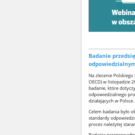
Badanie przedsię
odpowiedzialnym
Na zlecenie Polskieg
OECD) w listopadzie 20
badanie, które dotycz
odpowiedzialnego prow
działających w Polsce.
Celem badania było ok
standardy odpowiedzia
proces należytej stara
Badanie przeprowadzo