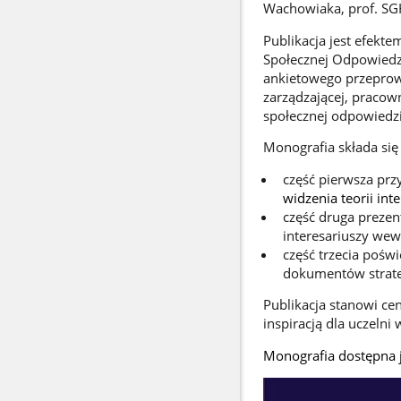
Wachowiaka, prof. SG
Publikacja jest efekt
Społecznej Odpowiedzi
ankietowego przeprow
zarządzającej, pracow
społecznej odpowiedzi
Monografia składa się 
część pierwsza prz
widzenia teorii in
część druga prezen
interesariuszy wew
część trzecia pośw
dokumentów strateg
Publikacja stanowi c
inspiracją dla uczeln
Monografia dostępna 