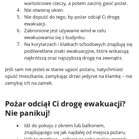
wartościowe rzeczy, a potem zacznij gasić pożar.
Nie otwieraj okien.
Nie dopuść do tego, by pożar odciął Ci drogę
ewakuacji.
Zabronione jest używanie wind w celu
ewakuowania się z budynku.
Na korytarzach i klatkach schodowych znajdują się
podświetlane znaki ewakuacyjne, które wskazują
najkrótszą oraz najszybszą drogę na zewnątrz.
Jeśli sam nie jesteś w stanie ugasić pożaru, natychmiast
opuść mieszkanie, zamykając drzwi jedynie na klamkę – nie
zamykaj ich na zamek.
Pożar odciął Ci drogę ewakuacji?
Nie panikuj!
Idź do pokoju z oknem lub balkonem,
znajdującego się jak najdalej od miejsca pożaru.
Jeśli to możliwe – zabierz ze sobą mokry ręcznik