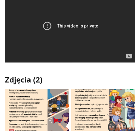
Zdjęcia (2)
Pokaż
Pokaż