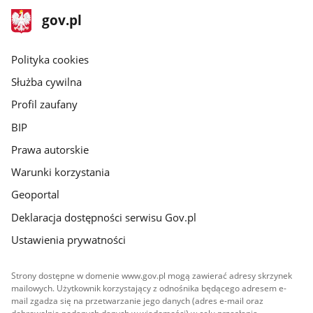
stopka
Strona
gov.pl
gov.pl
główna
gov.pl
Polityka cookies
Służba cywilna
Profil zaufany
BIP
Prawa autorskie
Warunki korzystania
Geoportal
Deklaracja dostępności serwisu Gov.pl
Ustawienia prywatności
Strony dostępne w domenie www.gov.pl mogą zawierać adresy skrzynek
mailowych. Użytkownik korzystający z odnośnika będącego adresem e-
mail zgadza się na przetwarzanie jego danych (adres e-mail oraz