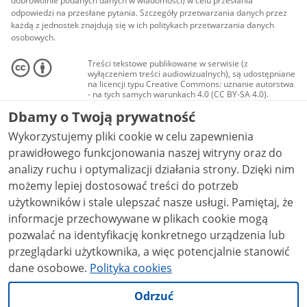
dobrowolnie podanych danych w wiadomości) w celu przesłania
odpowiedzi na przesłane pytania. Szczegóły przetwarzania danych przez
każdą z jednostek znajdują się w ich politykach przetwarzania danych
osobowych.
Treści tekstowe publikowane w serwisie (z
wyłączeniem treści audiowizualnych), są udostępniane
na licencji typu Creative Commons: uznanie autorstwa
- na tych samych warunkach 4.0 (CC BY-SA 4.0).
Materiały audiowizualne, w tym zdjęcia, materiały
Dbamy o Twoją prywatność
audio i wideo, są udostępniane na licencji typu
Creative Commons: uznanie autorstwa użycie
Wykorzystujemy pliki cookie w celu zapewnienia
niekomercyjne - bez utworów zależnych 4.0 (CC BY-
NC-ND 4.0), o ile nie jest to stwierdzone inaczej.
prawidłowego funkcjonowania naszej witryny oraz do
analizy ruchu i optymalizacji działania strony. Dzięki nim
możemy lepiej dostosować treści do potrzeb
użytkowników i stale ulepszać nasze usługi. Pamiętaj, że
informacje przechowywane w plikach cookie mogą
pozwalać na identyfikację konkretnego urządzenia lub
przeglądarki użytkownika, a więc potencjalnie stanowić
dane osobowe.
Polityka cookies
Odrzuć