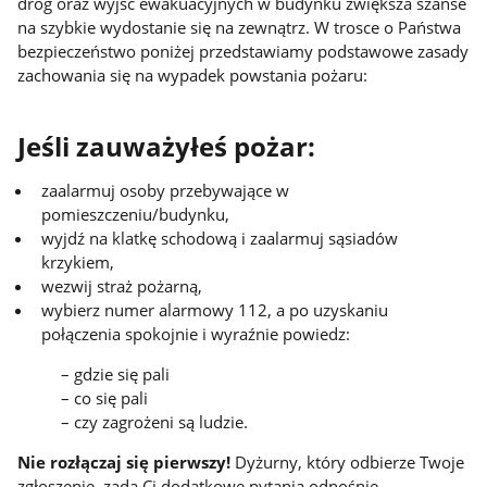
dróg oraz wyjść ewakuacyjnych w budynku zwiększa szanse
na szybkie wydostanie się na zewnątrz. W trosce o Państwa
bezpieczeństwo poniżej przedstawiamy podstawowe zasady
zachowania się na wypadek powstania pożaru:
Jeśli zauważyłeś pożar:
zaalarmuj osoby przebywające w
pomieszczeniu/budynku,
wyjdź na klatkę schodową i zaalarmuj sąsiadów
krzykiem,
wezwij straż pożarną,
wybierz numer alarmowy 112, a po uzyskaniu
połączenia spokojnie i wyraźnie powiedz:
– gdzie się pali
– co się pali
– czy zagrożeni są ludzie.
Nie rozłączaj się pierwszy!
Dyżurny, który odbierze Twoje
zgłoszenie, zada Ci dodatkowe pytania odnośnie