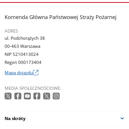
zdjęcie
zdjęcie
1
2
z
z
stopka
Komenda Główna Państwowej Straży Pożarnej
galerii.
galerii.
ADRES
ul. Podchorążych 38
00-463 Warszawa
NIP 5210413024
Regon 000173404
Mapa dojazdu
Link
otworzy
MEDIA SPOŁECZNOŚCIOWE:
się
w
nowym
oknie
Na skróty