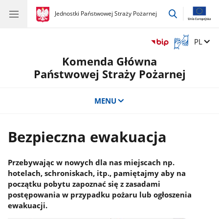
przejdź
gov.pl
Jednostki Państwowej Straży Pożarnej
gov.pl
Jednostki
do
Państwowej
wyszukiwar
Straży
Otwórz
Zmień 
PL
Pożarnej
okno
Komenda Główna
z
tłumaczem
Państwowej Straży Pożarnej
języka
migowego
MENU
Bezpieczna ewakuacja
Przebywając w nowych dla nas miejscach np.
hotelach, schroniskach, itp., pamiętajmy aby na
początku pobytu zapoznać się z zasadami
postępowania w przypadku pożaru lub ogłoszenia
ewakuacji.