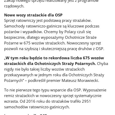
Zakup nowego sprzętu realizowany jest z programów
rządowych.
Nowe wozy strażackie dla OSP
Sprzęt ratowniczy jest podstawą pracy strażaków.
Samochody ratowniczo-gaśnicze są kluczowe podczas
pożarów i wypadków. Chcemy by Polacy czuli się
bezpiecznie, dlatego wyposażymy Ochotnicze Straże
Pożarne w 675 wozów strażackich. Nowoczesny sprzęt
pozwoli na szybszą i skuteczniejszą pracę druhów z OSP.
„
W tym roku będzie to rekordowa liczba 675 wozów
strażackich dla Ochotniczych Straży Pożarnych.
Chyba
nigdy nie było takiej liczby wozów strażackich
przekazywanych w jednym roku dla Ochotniczych Straży
Pożarnych” – podkreślił premier Mateusz Morawiecki.
To nie pierwsze tego typu wsparcie dla OSP. Wyposażenie
remiz strażackich w nowoczesny sprzęt systematycznie
wzrasta. Od 2016 roku do strażaków trafiło 2951
samochodów ratowniczo-gaśniczych.