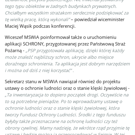
tego typu obiektów w żadnych budynkach prywatnych.
Chciałbym wszystkim strażakom serdecznie podziękować za
tę wielką pracę, którą wykonali”
– powiedział wiceminister
Maciej Wąsik podczas konferencji.
Wiceszef MSWiA poinformował także o uruchomieniu
aplikacji SCHRONY, przygotowanej przez Państwową Straż
Pożarną -
„PSP przygotowała aplikację, dzięki której każdy
może znaleźć najbliższy schron, ukrycie albo miejsce
doraźnego schronienia. Ta aplikacja jest dobrym narzędziem
i można od dziś z niej korzystać” .
Sekretarz stanu w MSWiA nawiązał również do projektu
ustawy o ochronie ludności oraz o stanie klęski żywiołowej -
„Ta inwentaryzacja to dopiero początek drogi. Oczywiście na
to są potrzebne pieniądze. Po to wprowadzamy ustawę o
ochronie ludności oraz o stanie klęski żywiołowej, która
tworzy Fundusz Ochrony Ludności. Środki z tego funduszu
byłyby także przeznaczane na ochronę ludności czy też
obrony cywilnej. Mamy nadzieję, że wkrótce rząd przyjmie tę
ustawę i będzie można ją przeprocedować w Sejmie. W tej