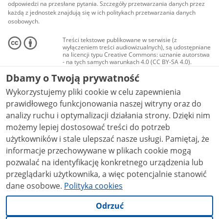
odpowiedzi na przesłane pytania. Szczegóły przetwarzania danych przez
każdą z jednostek znajdują się w ich politykach przetwarzania danych
osobowych.
Treści tekstowe publikowane w serwisie (z
wyłączeniem treści audiowizualnych), są udostępniane
na licencji typu Creative Commons: uznanie autorstwa
- na tych samych warunkach 4.0 (CC BY-SA 4.0).
Materiały audiowizualne, w tym zdjęcia, materiały
Dbamy o Twoją prywatność
audio i wideo, są udostępniane na licencji typu
Creative Commons: uznanie autorstwa użycie
Wykorzystujemy pliki cookie w celu zapewnienia
niekomercyjne - bez utworów zależnych 4.0 (CC BY-
NC-ND 4.0), o ile nie jest to stwierdzone inaczej.
prawidłowego funkcjonowania naszej witryny oraz do
analizy ruchu i optymalizacji działania strony. Dzięki nim
możemy lepiej dostosować treści do potrzeb
użytkowników i stale ulepszać nasze usługi. Pamiętaj, że
informacje przechowywane w plikach cookie mogą
pozwalać na identyfikację konkretnego urządzenia lub
przeglądarki użytkownika, a więc potencjalnie stanowić
dane osobowe.
Polityka cookies
Odrzuć