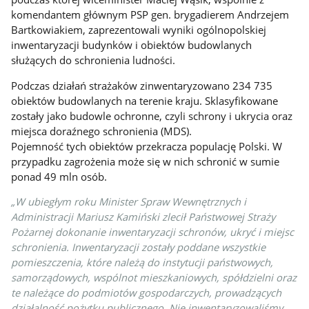
komendantem głównym PSP gen. brygadierem Andrzejem
Bartkowiakiem, zaprezentowali wyniki ogólnopolskiej
inwentaryzacji budynków i obiektów budowlanych
służących do schronienia ludności.
Podczas działań strażaków zinwentaryzowano 234 735
obiektów budowlanych na terenie kraju. Sklasyfikowane
zostały jako budowle ochronne, czyli schrony i ukrycia oraz
miejsca doraźnego schronienia (MDS).
Pojemność tych obiektów przekracza populację Polski. W
przypadku zagrożenia może się w nich schronić w sumie
ponad 49 mln osób.
„W ubiegłym roku Minister Spraw Wewnętrznych i
Administracji Mariusz Kamiński zlecił Państwowej Straży
Pożarnej dokonanie inwentaryzacji schronów, ukryć i miejsc
schronienia. Inwentaryzacji zostały poddane wszystkie
pomieszczenia, które należą do instytucji państwowych,
samorządowych, wspólnot mieszkaniowych, spółdzielni oraz
te należące do podmiotów gospodarczych, prowadzących
działalność pożytku publicznego. Nie inwentaryzowaliśmy