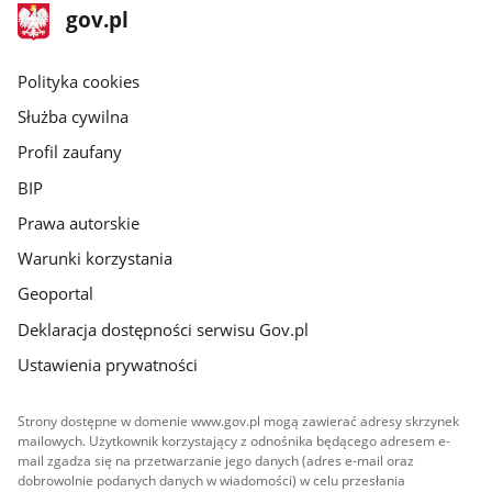
stopka
Strona
gov.pl
gov.pl
główna
gov.pl
Polityka cookies
Służba cywilna
Profil zaufany
BIP
Prawa autorskie
Warunki korzystania
Geoportal
Deklaracja dostępności serwisu Gov.pl
Ustawienia prywatności
Strony dostępne w domenie www.gov.pl mogą zawierać adresy skrzynek
mailowych. Użytkownik korzystający z odnośnika będącego adresem e-
mail zgadza się na przetwarzanie jego danych (adres e-mail oraz
dobrowolnie podanych danych w wiadomości) w celu przesłania