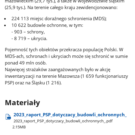
mazowieckim (29,7 tys.), a także w województwie śląskim
(25,9 tys.). Na terenie całego kraju zewidencjonowano:
224 113 miejsc doraźnego schronienia (MDS);
10 622 budowle ochronne, w tym:
- 903 – schrony,
- 8 719 – ukrycia.
Pojemność tych obiektów przekracza populację Polski. W
MDS-ach, schronach i ukryciach może się schronić w sumie
ponad 49 mln osób.
Najwięcej strażaków zaangażowanych było w akcję
inwentaryzacji na terenie Mazowsza (1 659 funkcjonariuszy
PSP) oraz na Śląsku (1 216).
Materiały
2023​_raport​_PSP​_dotyczacy​_budowli​_ochronnych​_
2023​_raport​_PSP​_dotyczacy​_budowli​_ochronnych​_.pdf
2.15MB