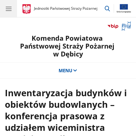
przejdź
gov.pl
Jednostki Państwowej Straży Pożarnej
gov.pl
Jednostki
do
Państwowej
wyszukiwar
Straży
Otwór
Pożarnej
okno
Komenda Powiatowa
z
tłuma
Państwowej Straży Pożarnej
języka
w Dębicy
migow
MENU
Inwentaryzacja budynków i
obiektów budowlanych –
konferencja prasowa z
udziałem wiceministra