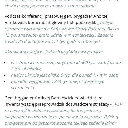
chwili trwają jeszcze rozmowy z samorządami”
.
Podczas konferencji prasowej gen. brygadier Andrzej
Bartkowiak komendant główny PSP podkreślił:
„To było
ogromne wyzwanie dla Państwowej Straży Pożarnej. Blisko
13 tys. strażaków brało udział w inwentaryzacji. Zadanie
trwało 85 dni, to ponad 171 tys. godzin roboczych.
Aktualna sytuacja w liczbach wygląda następująco:
w schronach może się ukryć ponad 300 tys. osób ( około
2 tys. obiektów).
miejsc ukrycia jest blisko 9 tys. dla ponad 1,1 mln osób
ponadto wytypowano 224 tys. miejsc doraźnego
schronienia
”.
Gen. brygadier Andrzej Bartkowiak powiedział, że
inwentaryzację przeprowadzili doświadczeni strażacy -
„PSP
ma niezwykle dobrze wyszkoloną kadrę. Jesteśmy
ekspertami w dziedzinie rozpoznawania zagrożeń. Byliśmy
przygotowani do przeprowadzenia takiego zadania jakim