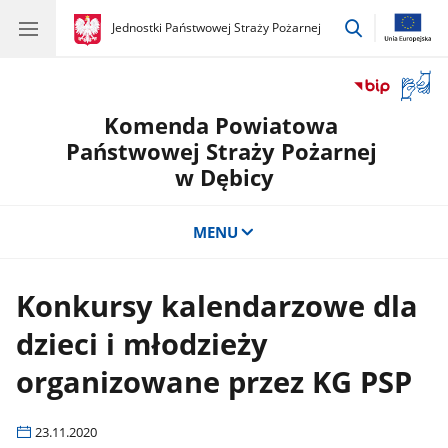
przejdź
gov.pl
Jednostki Państwowej Straży Pożarnej
gov.pl
Jednostki
do
Państwowej
wyszukiwar
Straży
Otwór
Pożarnej
okno
Komenda Powiatowa
z
tłuma
Państwowej Straży Pożarnej
języka
w Dębicy
migow
MENU
Konkursy kalendarzowe dla
dzieci i młodzieży
organizowane przez KG PSP
23.11.2020