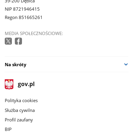
39-200 Dębica
NIP 8721946415
Regon 851665261
MEDIA SPOŁECZNOŚCIOWE:
Na skróty
stopka
Strona
gov.pl
gov.pl
główna
gov.pl
Polityka cookies
Służba cywilna
Profil zaufany
BIP