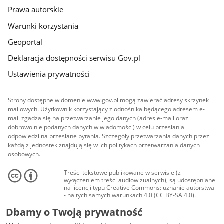
Prawa autorskie
Warunki korzystania
Geoportal
Deklaracja dostępności serwisu Gov.pl
Ustawienia prywatności
Strony dostępne w domenie www.gov.pl mogą zawierać adresy skrzynek
mailowych. Użytkownik korzystający z odnośnika będącego adresem e-
mail zgadza się na przetwarzanie jego danych (adres e-mail oraz
dobrowolnie podanych danych w wiadomości) w celu przesłania
odpowiedzi na przesłane pytania. Szczegóły przetwarzania danych przez
każdą z jednostek znajdują się w ich politykach przetwarzania danych
osobowych.
Treści tekstowe publikowane w serwisie (z
wyłączeniem treści audiowizualnych), są udostępniane
na licencji typu Creative Commons: uznanie autorstwa
- na tych samych warunkach 4.0 (CC BY-SA 4.0).
Materiały audiowizualne, w tym zdjęcia, materiały
Dbamy o Twoją prywatność
audio i wideo, są udostępniane na licencji typu
Creative Commons: uznanie autorstwa użycie