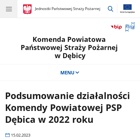
przejdź
gov.pl
Jednostki Państwowej Straży Pożarnej
gov.pl
Jednostki
do
Państwowej
wyszukiwar
Straży
Otwór
Pożarnej
okno
Komenda Powiatowa
z
tłuma
Państwowej Straży Pożarnej
języka
w Dębicy
migow
MENU
Podsumowanie działalności
Komendy Powiatowej PSP
Dębica w 2022 roku
15.02.2023