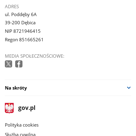
ADRES
ul. Poddęby 6A
39-200 Dębica
NIP 8721946415
Regon 851665261
MEDIA SPOŁECZNOŚCIOWE:
Na skróty
stopka
Strona
gov.pl
gov.pl
główna
gov.pl
Polityka cookies
Służba cywilna