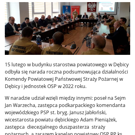
15 lutego w budynku starostwa powiatowego w Dębicy
odbyła się narada roczna podsumowująca działalności
Komendy Powiatowej Państwowej Straży Pożarnej w
Dębicy i jednostek OSP w 2022 roku.
W naradzie udział wzięli między innymi: poseł na Sejm
Jan Warzecha, zastępca podkarpackiego komendanta
wojewódzkiego PSP st. bryg. Janusz Jabłoński,
wicestarosta powiatu dębickiego Adam Pieniążek,
zastępca diecezjalnego duszpasterza straży
pożarnych, a zarazem kapelan powiatowy OSP RP ks.