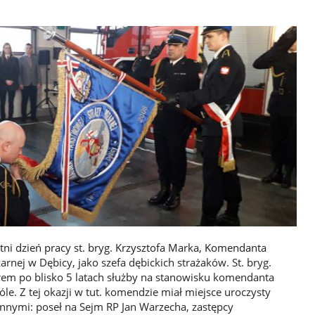
atni dzień pracy st. bryg. Krzysztofa Marka, Komendanta
nej w Dębicy, jako szefa dębickich strażaków. St. bryg.
rem po blisko 5 latach służby na stanowisku komendanta
le. Z tej okazji w tut. komendzie miał miejsce uroczysty
 innymi: poseł na Sejm RP Jan Warzecha, zastępcy