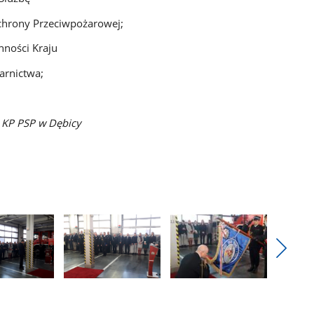
chrony Przeciwpożarowej;
nności Kraju
arnictwa;
, KP PSP w Dębicy
Pokaż
nestęp
Pokaż
Pokaż
zdjęcia
zdjęcie
zdjęcie
3
4