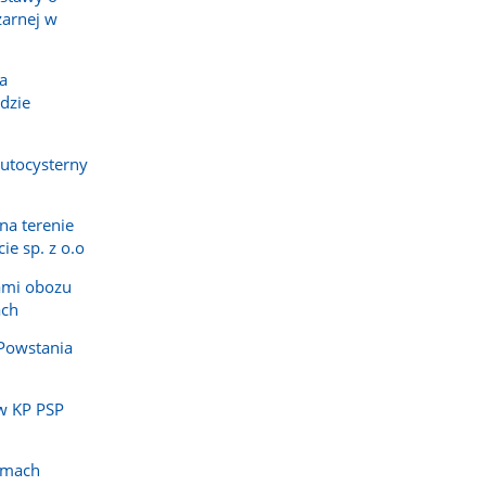
żarnej w
z
z
galerii.
galerii.
a
dzie
utocysterny
na terenie
ie sp. z o.o
ami obozu
ach
Powstania
w KP PSP
amach