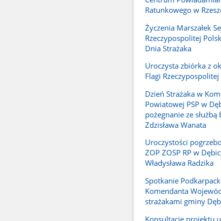
Ratunkowego w Rzesz
Życzenia Marszałek S
Rzeczypospolitej Polski
Dnia Strażaka
Uroczysta zbiórka z ok
Flagi Rzeczypospolitej
Dzień Strażaka w Kom
Powiatowej PSP w Dęb
pożegnanie ze służbą 
Zdzisława Wanata
Uroczystości pogrzeb
ZOP ZOSP RP w Dębic
Władysława Radzika
Spotkanie Podkarpack
Komendanta Wojewód
strażakami gminy Dęb
Konsultacje projektu 