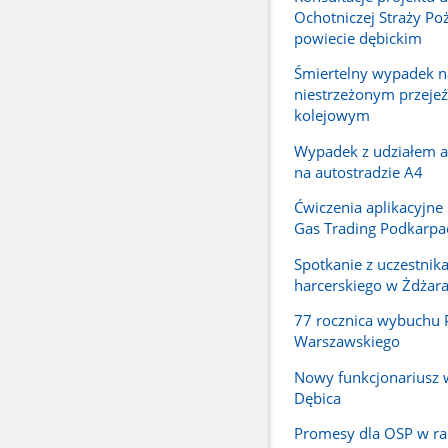
Ochotniczej Straży Po
powiecie dębickim
Śmiertelny wypadek n
niestrzeżonym przejeź
kolejowym
Wypadek z udziałem a
na autostradzie A4
Ćwiczenia aplikacyjne 
Gas Trading Podkarpac
Spotkanie z uczestnik
harcerskiego w Żdżar
77 rocznica wybuchu 
Warszawskiego
Nowy funkcjonariusz 
Dębica
Promesy dla OSP w r