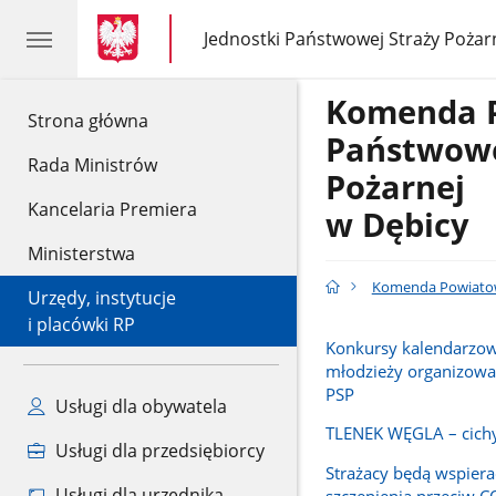
gov.pl
gov.pl
Jednostki Państwowej Straży Pożar
gov.pl
Jednostki
Państwowej
Straży
Komenda 
Pożarnej
gov.pl
Strona główna
Państwowe
Rada Ministrów
Pożarnej
Kancelaria Premiera
w Dębicy
Ministerstwa
Komenda Powiatow
Urzędy, instytucje
i placówki RP
Konkursy kalendarzowe
młodzieży organizowa
PSP
Usługi dla obywatela
TLENEK WĘGLA – cichy
Usługi dla przedsiębiorcy
Strażacy będą wspiera
Usługi dla urzędnika
szczepienia przeciw 