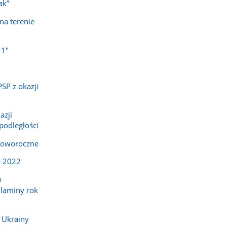
ak”
na terenie
21"
SP z okazji
azji
odległości
noworoczne
a 2022
w
ulaminy rok
z Ukrainy