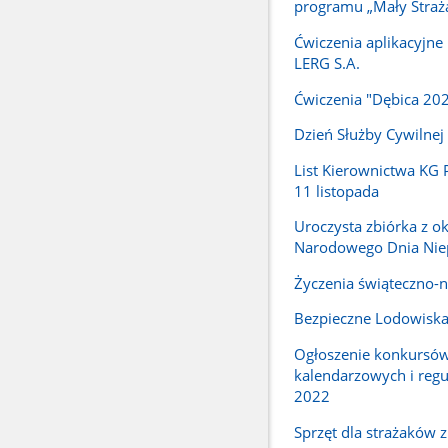
programu „Mały Straż
Ćwiczenia aplikacyjne 
LERG S.A.
Ćwiczenia "Dębica 20
Dzień Służby Cywilnej
List Kierownictwa KG P
11 listopada
Uroczysta zbiórka z ok
Narodowego Dnia Niep
Życzenia świąteczno-
Bezpieczne Lodowisk
Ogłoszenie konkursó
kalendarzowych i reg
2022
Sprzęt dla strażaków 