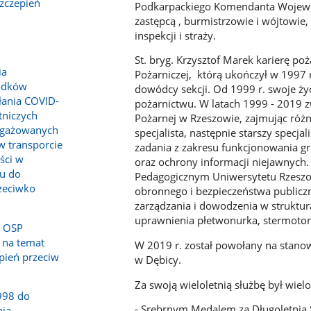
szczepień
Podkarpackiego Komendanta Wojewódz
zastępcą , burmistrzowie i wójtowie, 
inspekcji i straży.
St. bryg. Krzysztof Marek karierę p
ia
Pożarniczej, którą ukończył w 1997
rodków
dowódcy sekcji. Od 1999 r. swoje ż
łania COVID-
pożarnictwu. W latach 1999 - 2019
tniczych
Pożarnej w Rzeszowie, zajmując róż
ngażowanych
specjalista, następnie starszy specja
w transporcie
zadania z zakresu funkcjonowania g
ści w
oraz ochrony informacji niejawnych. 
u do
Pedagogicznym Uniwersytetu Rzeszow
zeciwko
obronnego i bezpieczeństwa publicz
zarządzania i dowodzenia w struktur
uprawnienia płetwonurka, stermotorz
z OSP
 na temat
W 2019 r. został powołany na stan
epień przeciw
w Dębicy.
Za swoją wieloletnią służbę był wiel
998 do
- Srebrnym Medalem za Długoletnią 
ia