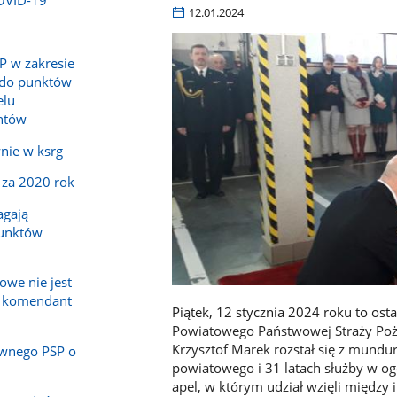
12.01.2024
P w zakresie
 do punktów
elu
ntów
nie w ksrg
 za 2020 rok
agają
punktów
owe nie jest
a komendant
Piątek, 12 stycznia 2024 roku to ost
Powiatowego Państwowej Straży Pożar
Krzysztof Marek rozstał się z mundu
wnego PSP o
powiatowego i 31 latach służby w ogó
apel, w którym udział wzięli między