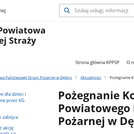
nej
Powiatowa
j Straży
Strona główna KPPSP
O n
a Państwowej Straży Pożarnej w Dębicy
Aktualności
Pożegnanie K
Pożegnanie 
 dla dzieci i
ne przez KG
Powiatowego 
Pożarnej w Dę
 zabójca
ć akcję
COVID-19