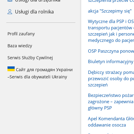
akcja "Szczepimy się"
Usługi dla rolnika
Wytyczne dla PSP i OS
transportu pacjentów
Profil zaufany
szczepień jak i person
medycznego do pacje
Baza wiedzy
OSP Paszczyna ponow
Serwis Służby Cywilnej
Biuletyn informacyjny
Сайт для громадян України
Dębiccy strażacy pom
–
Serwis dla obywateli Ukrainy
przewozić osoby do 
szczepień
Bezpieczeństwo pożar
zagrożone – zapewni
główny PSP
Apel Komendanta Głó
oddawanie osocza