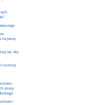
mach
ak”
tawczego
sza
 na Jasną
szę św. dla
i rocznicę
ortowo-
ch straży
bickiego
portowo-