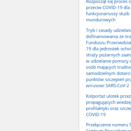
Rozpoczął się proces 
przeciw COVID-19 dla
funkcjonariuszy służb
mundurowych
Tryb i zasady udzielan
dofinansowania ze ś
Funduszu Przeciwdzia
19 dla jednostek ocho
straży pożarnych zaa
w udzielanie pomocy 
osób mających trudno
samodzielnym dotarci
punktów szczepień pr
wirusowi SARS-CoV-2
Kolportaż ulotek prze
propagujących wiedzę
profilaktyki oraz szcz
COVID-19
Przełączenie numeru 
Centrum Powiadamian