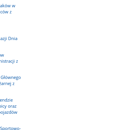
żaków w
ców z
azji Dnia
aw
stracji z
 Głównego
arnej z
endzie
icy oraz
pojazdów
Sportowo-