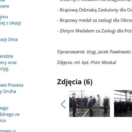
owie
- Brązową Odznaką Zasłużony dla O
ejmu
- Brązowy medal za zasługi dla Obro
ej z okazji
- Złotym Medalem za Zasługi dla Poż
azji Dnia
Opracowanie:
bryg. Jacek Pawłowski
endzie
Zdjęcia:
mł. kpt. Piotr Moskal
icy oraz
bryg.
Zdjęcia (6)
owe Prezesa
y Druha
iego
Pokaż
zkiego ze
poprzednie
Pokaż
Pokaż
ica
zdjęcia
zdjęcie
zdjęcie
ustawy o
1
2