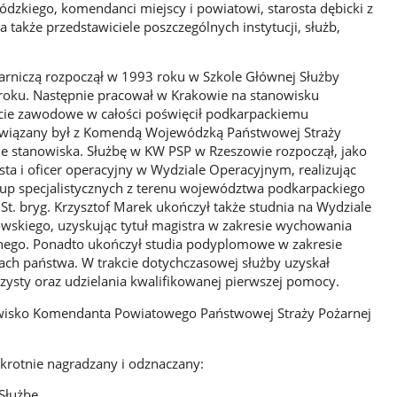
kiego, komendanci miejscy i powiatowi, starosta dębicki z
a także przedstawiciele poszczególnych instytucji, służb,
ożarniczą rozpoczął w 1993 roku w Szkole Głównej Służby
 roku. Następnie pracował w Krakowie na stanowisku
ycie zawodowe w całości poświęcił podkarpackiemu
 związany był z Komendą Wojewódzką Państwowej Straży
ne stanowiska. Służbę w KW PSP w Rzeszowie rozpoczął, jako
lista i oficer operacyjny w Wydziale Operacyjnym, realizując
rup specjalistycznych z terenu województwa podkarpackiego
St. bryg. Krzysztof Marek ukończył także studnia na Wydziale
skiego, uzyskując tytuł magistra w zakresie wychowania
nego. Ponadto ukończył studia podyplomowe w zakresie
ach państwa. W trakcie dotychczasowej służby uzyskał
ysty oraz udzielania kwalifikowanej pierwszej pomocy.
owisko Komendanta Powiatowego Państwowej Straży Pożarnej
okrotnie nagradzany i odznaczany:
Służbę