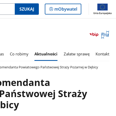
Logowanie
SZUKAJ
mObywatel
do
panelu
Otwórz
okno
z
tłumac
as
Co robimy
Aktualności
Załatw sprawę
Kontakt
języka
migowe
omendanta Powiatowego Państwowej Straży Pożarnej w Dębicy
Komendanta
Państwowej Straży
bicy