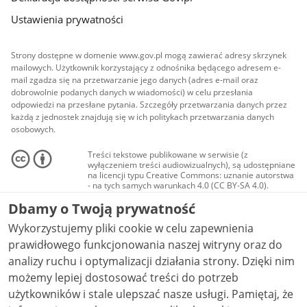
Ustawienia prywatności
Strony dostępne w domenie www.gov.pl mogą zawierać adresy skrzynek
mailowych. Użytkownik korzystający z odnośnika będącego adresem e-
mail zgadza się na przetwarzanie jego danych (adres e-mail oraz
dobrowolnie podanych danych w wiadomości) w celu przesłania
odpowiedzi na przesłane pytania. Szczegóły przetwarzania danych przez
każdą z jednostek znajdują się w ich politykach przetwarzania danych
osobowych.
Treści tekstowe publikowane w serwisie (z
wyłączeniem treści audiowizualnych), są udostępniane
na licencji typu Creative Commons: uznanie autorstwa
- na tych samych warunkach 4.0 (CC BY-SA 4.0).
Materiały audiowizualne, w tym zdjęcia, materiały
Dbamy o Twoją prywatność
audio i wideo, są udostępniane na licencji typu
Creative Commons: uznanie autorstwa użycie
Wykorzystujemy pliki cookie w celu zapewnienia
niekomercyjne - bez utworów zależnych 4.0 (CC BY-
NC-ND 4.0), o ile nie jest to stwierdzone inaczej.
prawidłowego funkcjonowania naszej witryny oraz do
analizy ruchu i optymalizacji działania strony. Dzięki nim
możemy lepiej dostosować treści do potrzeb
użytkowników i stale ulepszać nasze usługi. Pamiętaj, że