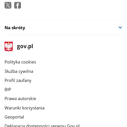
Na skróty
stopka
Strona
gov.pl
gov.pl
główna
gov.pl
Polityka cookies
Służba cywilna
Profil zaufany
BIP
Prawa autorskie
Warunki korzystania
Geoportal
Deklaracja dostępności serwisu Gov.pl