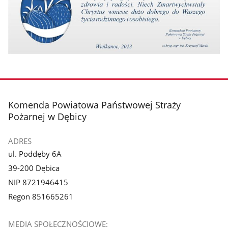
stopka
Komenda Powiatowa Państwowej Straży
Pożarnej w Dębicy
ADRES
ul. Poddęby 6A
39-200 Dębica
NIP 8721946415
Regon 851665261
MEDIA SPOŁECZNOŚCIOWE: