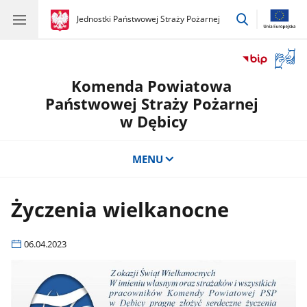
przejdź
gov.pl
Jednostki Państwowej Straży Pożarnej
gov.pl
Jednostki
do
Państwowej
wyszukiwar
Straży
Otwór
Pożarnej
okno
Komenda Powiatowa
z
tłuma
Państwowej Straży Pożarnej
języka
w Dębicy
migow
MENU
Życzenia wielkanocne
06.04.2023