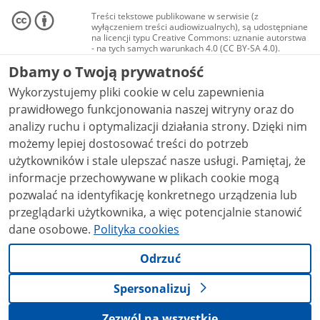
Treści tekstowe publikowane w serwisie (z
wyłączeniem treści audiowizualnych), są udostępniane
na licencji typu Creative Commons: uznanie autorstwa
- na tych samych warunkach 4.0 (CC BY-SA 4.0).
Materiały audiowizualne, w tym zdjęcia, materiały
Dbamy o Twoją prywatność
audio i wideo, są udostępniane na licencji typu
Creative Commons: uznanie autorstwa użycie
Wykorzystujemy pliki cookie w celu zapewnienia
niekomercyjne - bez utworów zależnych 4.0 (CC BY-
NC-ND 4.0), o ile nie jest to stwierdzone inaczej.
prawidłowego funkcjonowania naszej witryny oraz do
analizy ruchu i optymalizacji działania strony. Dzięki nim
możemy lepiej dostosować treści do potrzeb
użytkowników i stale ulepszać nasze usługi. Pamiętaj, że
informacje przechowywane w plikach cookie mogą
pozwalać na identyfikację konkretnego urządzenia lub
przeglądarki użytkownika, a więc potencjalnie stanowić
dane osobowe.
Polityka cookies
Odrzuć
Spersonalizuj
Zezwól na wszystkie