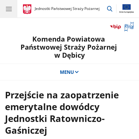
przejdź
gov.pl
Jednostki Państwowej Straży Pożarnej
gov.pl
Jednostki
do
Państwowej
wyszukiwar
Straży
Otwór
Pożarnej
okno
Komenda Powiatowa
z
tłuma
Państwowej Straży Pożarnej
języka
w Dębicy
migow
MENU
Przejście na zaopatrzenie
emerytalne dowódcy
Jednostki Ratowniczo-
Gaśniczej