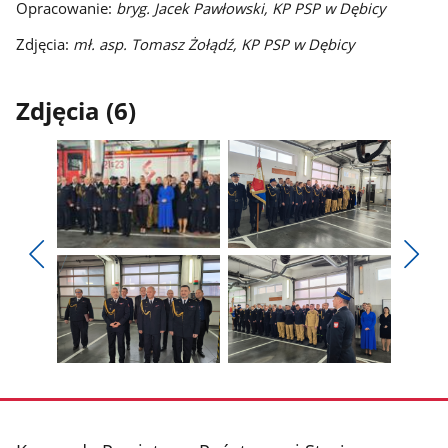
Opracowanie:
bryg. Jacek Pawłowski, KP PSP w Dębicy
Zdjęcia:
mł. asp. Tomasz Żołądź, KP PSP w Dębicy
Zdjęcia (6)
Pokaż
Pokaż
zdjęcie
zdjęcie
Pokaż
Poka
1
2
poprzednie
nest
z
z
zdjęcia
zdjęc
galerii.
galerii.
Pokaż
Pokaż
zdjęcie
zdjęcie
3
4
z
z