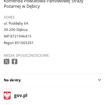
stopka
Komenda Powiatowa Państwowej Straży
galerii.
galerii.
Pożarnej w Dębicy
ADRES
ul. Poddęby 6A
39-200 Dębica
NIP 8721946415
Regon 851665261
MEDIA SPOŁECZNOŚCIOWE:
Na skróty
stopka
Strona
gov.pl
gov.pl
główna