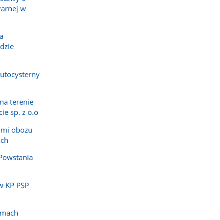
żarnej w
a
dzie
utocysterny
na terenie
ie sp. z o.o
ami obozu
ach
Powstania
w KP PSP
amach