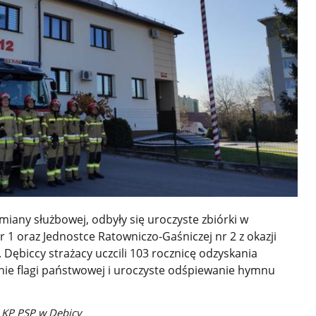
miany służbowej, odbyły się uroczyste zbiórki w
 1 oraz Jednostce Ratowniczo-Gaśniczej nr 2 z okazji
Dębiccy strażacy uczcili 103 rocznicę odzyskania
nie flagi państwowej i uroczyste odśpiewanie hymnu
, KP PSP w Dębicy