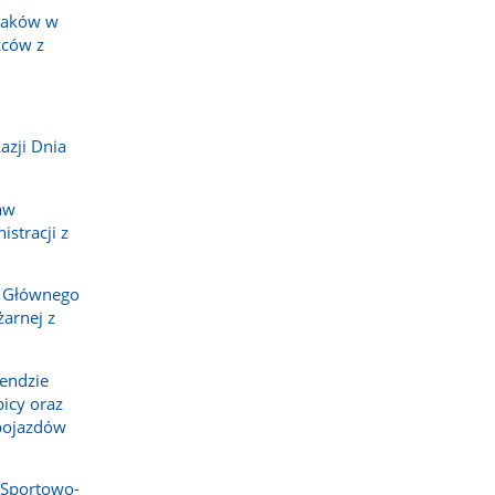
żaków w
ców z
azji Dnia
aw
stracji z
 Głównego
arnej z
endzie
icy oraz
pojazdów
Sportowo-