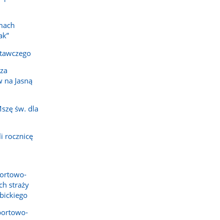
mach
ak”
tawczego
sza
 na Jasną
szę św. dla
i rocznicę
ortowo-
ch straży
bickiego
portowo-