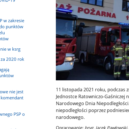
P w zakresie
 do punktów
elu
ntów
nie w ksrg
 za 2020 rok
agają
punktów
11 listopada 2021 roku, podczas z
owe nie jest
Jednostce Ratowniczo-Gaśniczej nr
a komendant
Narodowego Dnia Niepodległości. 
niepodległości poprzez podniesie
wnego PSP o
narodowego.
Opracowanie:
bryg. Jacek Pawłowski