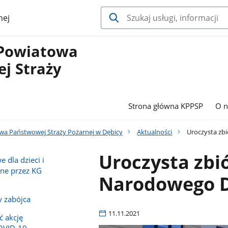
nej
Powiatowa
j Straży
Strona główna KPPSP
O n
a Państwowej Straży Pożarnej w Dębicy
Aktualności
Uroczysta zbi
Uroczysta zbió
 dla dzieci i
ne przez KG
Narodowego D
 zabójca
11.11.2021
ć akcję
COVID-19