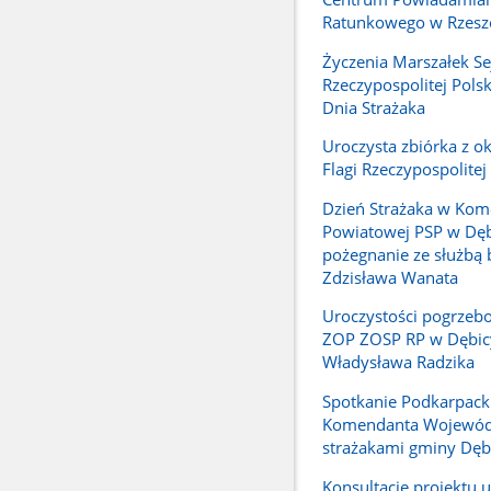
Ratunkowego w Rzesz
Życzenia Marszałek S
Rzeczypospolitej Polski
Dnia Strażaka
Uroczysta zbiórka z ok
Flagi Rzeczypospolitej
Dzień Strażaka w Kom
Powiatowej PSP w Dęb
pożegnanie ze służbą 
Zdzisława Wanata
Uroczystości pogrzeb
ZOP ZOSP RP w Dębic
Władysława Radzika
Spotkanie Podkarpack
Komendanta Wojewód
strażakami gminy Dęb
Konsultacje projektu 