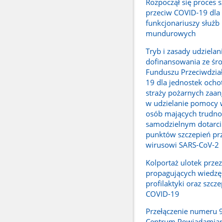
Rozpoczął się proces 
przeciw COVID-19 dla
funkcjonariuszy służb
mundurowych
Tryb i zasady udzielan
dofinansowania ze ś
Funduszu Przeciwdzia
19 dla jednostek ocho
straży pożarnych zaa
w udzielanie pomocy 
osób mających trudno
samodzielnym dotarci
punktów szczepień pr
wirusowi SARS-CoV-2
Kolportaż ulotek prze
propagujących wiedzę
profilaktyki oraz szcz
COVID-19
Przełączenie numeru 
Centrum Powiadamian