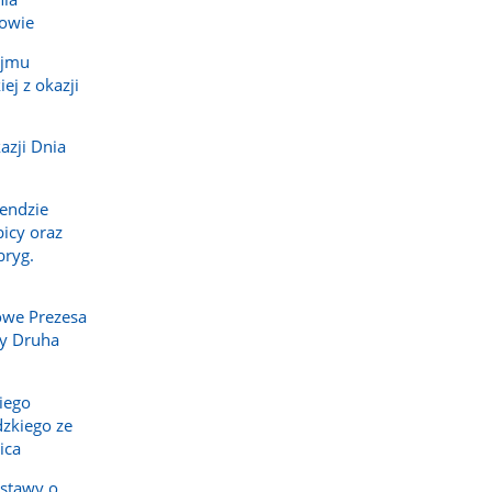
owie
ejmu
ej z okazji
azji Dnia
endzie
icy oraz
bryg.
owe Prezesa
y Druha
iego
zkiego ze
ica
ustawy o