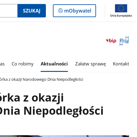
Logowanie
SZUKAJ
mObywatel
do
panelu
Otwórz
okno
z
tłumac
as
Co robimy
Aktualności
Załatw sprawę
Kontakt
języka
migowe
órka z okazji Narodowego Dnia Niepodległości
rka z okazji
nia Niepodległości