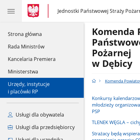
gov.pl
gov.pl
Jednostki Państwowej Straży Pożar
gov.pl
Jednostki
Państwowej
Straży
Komenda 
Pożarnej
gov.pl
Strona główna
Państwowe
Rada Ministrów
Pożarnej
Kancelaria Premiera
w Dębicy
Ministerstwa
Komenda Powiatow
Urzędy, instytucje
i placówki RP
Konkursy kalendarzowe
młodzieży organizowa
PSP
Usługi dla obywatela
TLENEK WĘGLA – cichy
Usługi dla przedsiębiorcy
Strażacy będą wspiera
Usługi dla urzędnika
szczepienia przeciw 