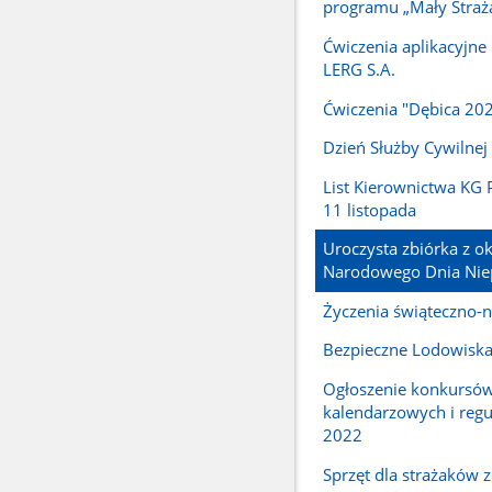
programu „Mały Straż
Ćwiczenia aplikacyjne 
LERG S.A.
Ćwiczenia "Dębica 20
Dzień Służby Cywilnej
List Kierownictwa KG P
11 listopada
Uroczysta zbiórka z ok
Narodowego Dnia Niep
Życzenia świąteczno-
Bezpieczne Lodowisk
Ogłoszenie konkursó
kalendarzowych i reg
2022
Sprzęt dla strażaków 