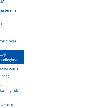
ak”
na terenie
21"
SP z okazji
azji
odległości
noworoczne
a 2022
w
ulaminy rok
z Ukrainy