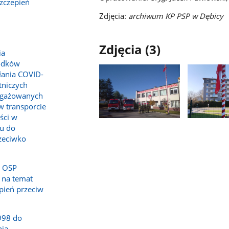
szczepień
Zdjęcia:
archiwum KP PSP w Dębicy
Zdjęcia (3)
ia
rodków
łania COVID-
tniczych
ngażowanych
w transporcie
ści w
Pokaż
Pokaż
u do
zdjęcie
zdjęcie
zeciwko
1
2
z
z
galerii.
galerii.
z OSP
 na temat
epień przeciw
998 do
ia