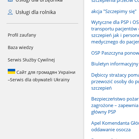
akcja "Szczepimy się"
Usługi dla rolnika
Wytyczne dla PSP i OS
transportu pacjentów
Profil zaufany
szczepień jak i person
medycznego do pacje
Baza wiedzy
OSP Paszczyna ponow
Serwis Służby Cywilnej
Biuletyn informacyjny
Сайт для громадян України
Dębiccy strażacy pom
–
Serwis dla obywateli Ukrainy
przewozić osoby do 
szczepień
Bezpieczeństwo pożar
zagrożone – zapewni
główny PSP
Apel Komendanta Głó
oddawanie osocza