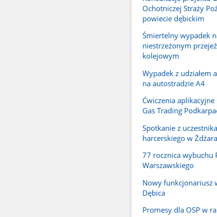
Ochotniczej Straży Po
powiecie dębickim
Śmiertelny wypadek n
niestrzeżonym przejeź
kolejowym
Wypadek z udziałem a
na autostradzie A4
Ćwiczenia aplikacyjne 
Gas Trading Podkarpac
Spotkanie z uczestnik
harcerskiego w Żdżar
77 rocznica wybuchu 
Warszawskiego
Nowy funkcjonariusz 
Dębica
Promesy dla OSP w r