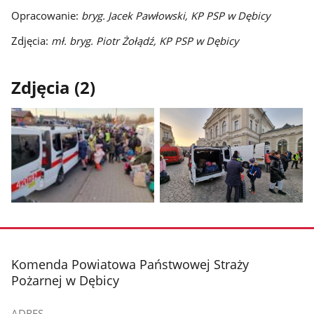
Opracowanie:
bryg. Jacek Pawłowski, KP PSP w Dębicy
Zdjęcia:
mł. bryg. Piotr Żołądź, KP PSP w Dębicy
Zdjęcia (2)
Pokaż
Pokaż
zdjęcie
zdjęcie
1
2
z
z
stopka
Komenda Powiatowa Państwowej Straży
galerii.
galerii.
Pożarnej w Dębicy
ADRES