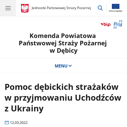
przejdź
gov.pl
Jednostki Państwowej Straży Pożarnej
gov.pl
Jednostki
do
Państwowej
wyszukiwar
Straży
Otwór
Pożarnej
okno
Komenda Powiatowa
z
tłuma
Państwowej Straży Pożarnej
języka
w Dębicy
migow
MENU
Pomoc dębickich strażaków
w przyjmowaniu Uchodźców
z Ukrainy
12.03.2022