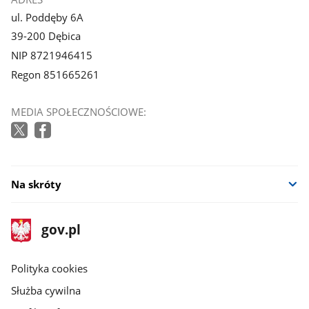
ul. Poddęby 6A
39-200 Dębica
NIP 8721946415
Regon 851665261
MEDIA SPOŁECZNOŚCIOWE:
Na skróty
stopka
Strona
gov.pl
gov.pl
główna
gov.pl
Polityka cookies
Służba cywilna