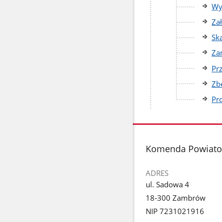
Wy
Za
Ska
Za
Pr
Zb
Pr
stopka
Komenda Powiatow
ADRES
ul. Sadowa 4
18-300 Zambrów
NIP 7231021916