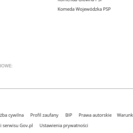
Komeda Wojewódzka PSP
IOWE:
użba cywilna
Profil zaufany
BIP
Prawa autorskie
Warunki
i serwisu Gov.pl
Ustawienia prywatności