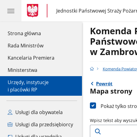
gov.pl
gov.pl
Jednostki Państwowej Straży Pożar
gov.pl
Jednostki
Państwowej
Straży
Komenda 
Pożarnej
gov.pl
Strona główna
Państwowe
Rada Ministrów
w Zambro
Kancelaria Premiera
Komenda Powiatow
Ministerstwa
Urzędy, instytucje
Powrót
i placówki RP
Mapa strony
Pokaż tylko str
Usługi dla obywatela
Wpisz tekst aby wyszu
Usługi dla przedsiębiorcy
Usługi dla urzędnika