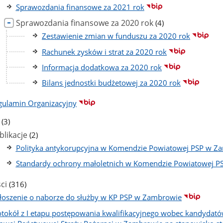
Sprawozdania finansowe za 2021 rok
liczba
Sprawozdania finansowe za 2020 rok
(4)
podstron
Zestawienie zmian w funduszu za 2020 rok
Rachunek zysków i strat za 2020 rok
Informacja dodatkowa za 2020 rok
Bilans jednostki budżetowej za 2020 rok
gulamin Organizacyjny
liczba
(3)
podstron
liczba
blikacje
(2)
podstron
Polityka antykorupcyjna w Komendzie Powiatowej PSP w Z
Standardy ochrony małoletnich w Komendzie Powiatowej 
liczba
ci
(316)
podstron
łoszenie o naborze do służby w KP PSP w Zambrowie
otokół z I etapu postępowania kwalifikacyjnego wobec kandydató