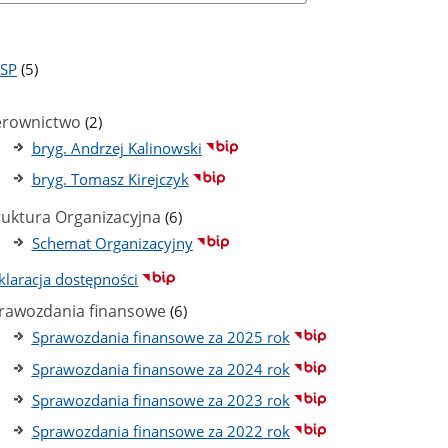
liczba
PSP
(5)
podstron
ba
stron
liczba
erownictwo
(2)
podstron
bryg. Andrzej Kalinowski
bryg. Tomasz Kirejczyk
liczba
ruktura Organizacyjna
(6)
podstron
Schemat Organizacyjny
klaracja dostępności
liczba
rawozdania finansowe
(6)
podstron
Sprawozdania finansowe za 2025 rok
Sprawozdania finansowe za 2024 rok
Sprawozdania finansowe za 2023 rok
Sprawozdania finansowe za 2022 rok