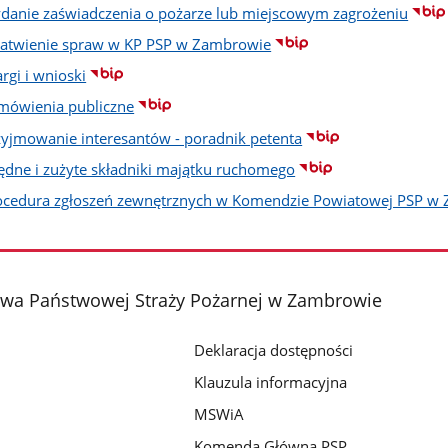
danie zaświadczenia o pożarze lub miejscowym zagrożeniu
łatwienie spraw w KP PSP w Zambrowie
rgi i wnioski
mówienia publiczne
zyjmowanie interesantów - poradnik petenta
ędne i zużyte składniki majątku ruchomego
ocedura zgłoszeń zewnętrznych w Komendzie Powiatowej PSP w
a Państwowej Straży Pożarnej w Zambrowie
Deklaracja dostępności
Klauzula informacyjna
MSWiA
Komenda Główna PSP