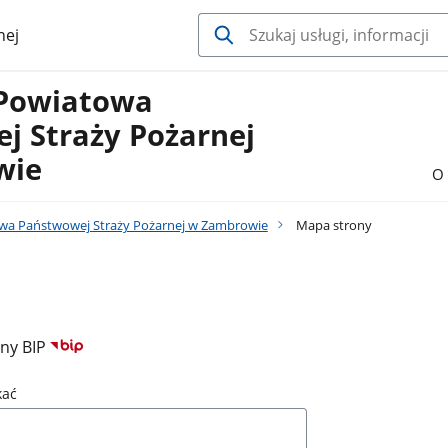
nej
Powiatowa
j Straży Pożarnej
wie
O 
a Państwowej Straży Pożarnej w Zambrowie
Mapa strony
ony BIP
kać