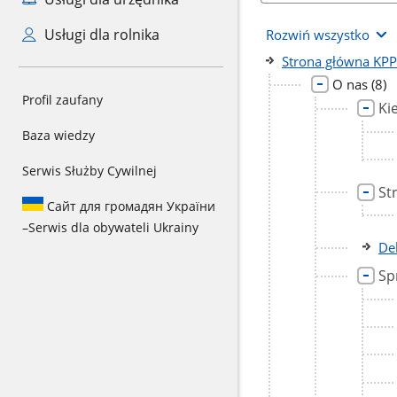
Usługi dla rolnika
Rozwiń wszystko
Strona główna KP
licz
O nas
(8)
Profil zaufany
pod
Ki
Baza wiedzy
Serwis Służby Cywilnej
St
Сайт для громадян України
–
Serwis dla obywateli Ukrainy
De
Sp