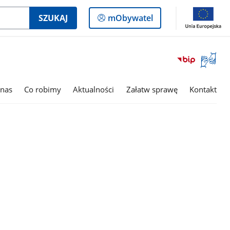
Logowanie
SZUKAJ
mObywatel
do
panelu
Otwórz
okno
z
tłumac
nas
Co robimy
Aktualności
Załatw sprawę
Kontakt
języka
migowe