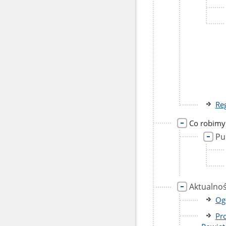
Re
Co robimy
Pu
Aktualnoś
Og
Pr