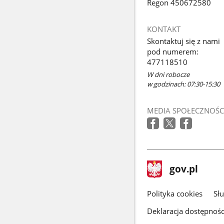
Regon 450672580
KONTAKT
Skontaktuj się z nami
pod numerem:
477118510
W dni robocze
w godzinach: 07:30-15:30
MEDIA SPOŁECZNOŚC
stopka
Strona
gov.pl
gov.pl
główna
gov.pl
Polityka cookies
Sł
Deklaracja dostępnośc