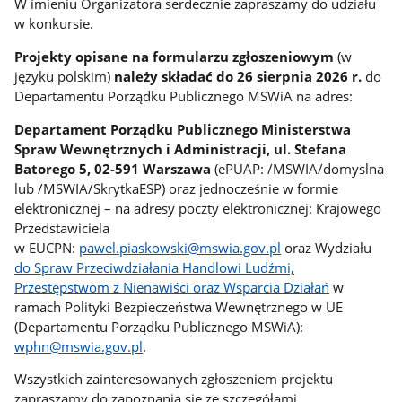
W imieniu Organizatora serdecznie zapraszamy do udziału
w konkursie.
Projekty opisane na formularzu zgłoszeniowym
(w
języku polskim)
należy składać do 26 sierpnia 2026 r.
do
Departamentu Porządku Publicznego MSWiA na adres:
Departament Porządku Publicznego Ministerstwa
Spraw Wewnętrznych i Administracji, ul. Stefana
Batorego 5, 02-591 Warszawa
(ePUAP: /MSWIA/domyslna
lub /MSWIA/SkrytkaESP) oraz jednocześnie w formie
elektronicznej – na adresy poczty elektronicznej: Krajowego
Przedstawiciela
w EUCPN:
pawel.piaskowski@mswia.gov.pl
oraz Wydziału
do Spraw Przeciwdziałania Handlowi Ludźmi,
Przestępstwom z Nienawiści oraz Wsparcia Działań
w
ramach Polityki Bezpieczeństwa Wewnętrznego w UE
(Departamentu Porządku Publicznego MSWiA):
wphn@mswia.gov.pl
.
Wszystkich zainteresowanych zgłoszeniem projektu
zapraszamy do zapoznania się ze szczegółami.