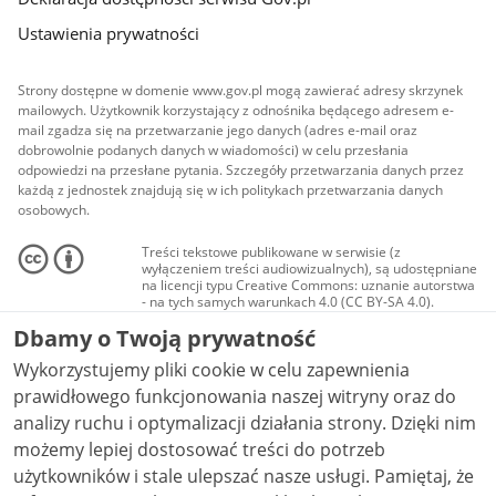
Ustawienia prywatności
Strony dostępne w domenie www.gov.pl mogą zawierać adresy skrzynek
mailowych. Użytkownik korzystający z odnośnika będącego adresem e-
mail zgadza się na przetwarzanie jego danych (adres e-mail oraz
dobrowolnie podanych danych w wiadomości) w celu przesłania
odpowiedzi na przesłane pytania. Szczegóły przetwarzania danych przez
każdą z jednostek znajdują się w ich politykach przetwarzania danych
osobowych.
Treści tekstowe publikowane w serwisie (z
wyłączeniem treści audiowizualnych), są udostępniane
na licencji typu Creative Commons: uznanie autorstwa
- na tych samych warunkach 4.0 (CC BY-SA 4.0).
Materiały audiowizualne, w tym zdjęcia, materiały
Dbamy o Twoją prywatność
audio i wideo, są udostępniane na licencji typu
Creative Commons: uznanie autorstwa użycie
Wykorzystujemy pliki cookie w celu zapewnienia
niekomercyjne - bez utworów zależnych 4.0 (CC BY-
NC-ND 4.0), o ile nie jest to stwierdzone inaczej.
prawidłowego funkcjonowania naszej witryny oraz do
analizy ruchu i optymalizacji działania strony. Dzięki nim
możemy lepiej dostosować treści do potrzeb
użytkowników i stale ulepszać nasze usługi. Pamiętaj, że