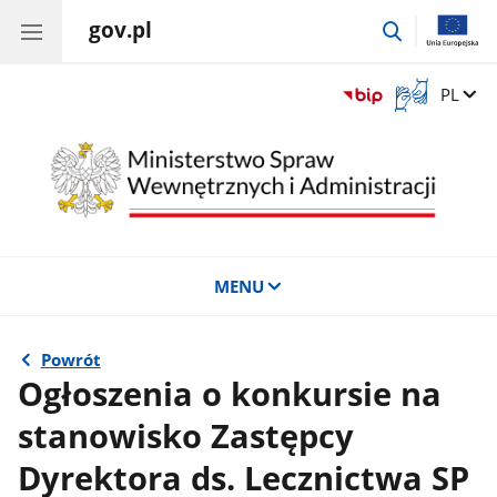
gov.pl
przejdź
do
wyszukiwar
Otwórz
Zmień 
PL
okno
z
tłumaczem
języka
migowego
MENU
Powrót
Ogłoszenia o konkursie na
stanowisko Zastępcy
Dyrektora ds. Lecznictwa SP