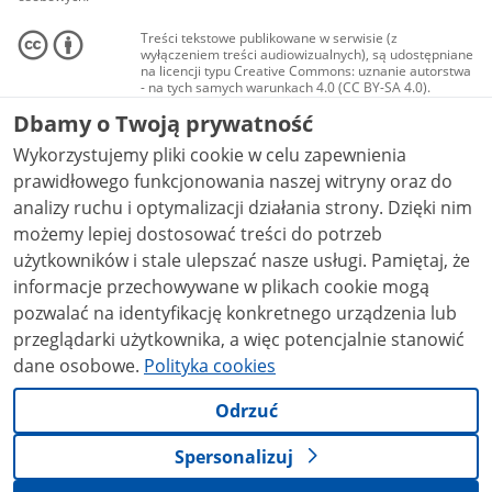
Treści tekstowe publikowane w serwisie (z
wyłączeniem treści audiowizualnych), są udostępniane
na licencji typu Creative Commons: uznanie autorstwa
- na tych samych warunkach 4.0 (CC BY-SA 4.0).
Materiały audiowizualne, w tym zdjęcia, materiały
Dbamy o Twoją prywatność
audio i wideo, są udostępniane na licencji typu
Creative Commons: uznanie autorstwa użycie
Wykorzystujemy pliki cookie w celu zapewnienia
niekomercyjne - bez utworów zależnych 4.0 (CC BY-
NC-ND 4.0), o ile nie jest to stwierdzone inaczej.
prawidłowego funkcjonowania naszej witryny oraz do
analizy ruchu i optymalizacji działania strony. Dzięki nim
możemy lepiej dostosować treści do potrzeb
użytkowników i stale ulepszać nasze usługi. Pamiętaj, że
informacje przechowywane w plikach cookie mogą
pozwalać na identyfikację konkretnego urządzenia lub
przeglądarki użytkownika, a więc potencjalnie stanowić
dane osobowe.
Polityka cookies
Odrzuć
Spersonalizuj