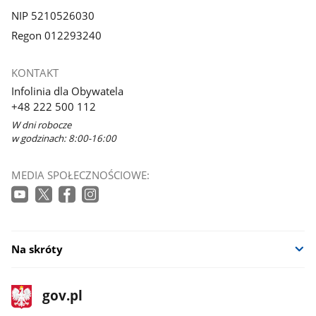
NIP 5210526030
Regon 012293240
KONTAKT
Infolinia dla Obywatela
+48 222 500 112
W dni robocze
w godzinach: 8:00-16:00
MEDIA SPOŁECZNOŚCIOWE:
Na skróty
stopka
Strona
gov.pl
gov.pl
główna