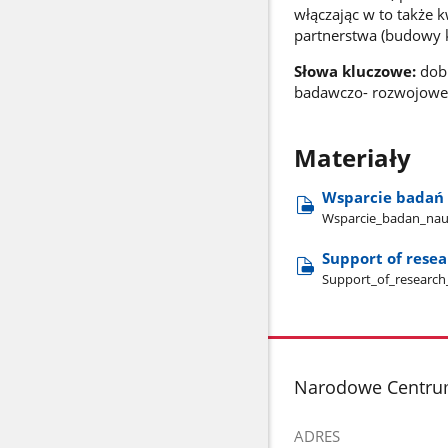
włączając w to także
partnerstwa (budowy 
Słowa kluczowe:
dobr
badawczo- rozwojowe
Materiały
Wsparcie badań 
Wsparcie​_badan​_nauk
Support of resea
Support​_of​_research
stopka
Narodowe Centru
ADRES