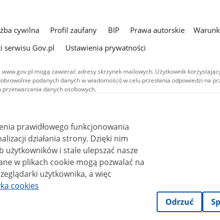
użba cywilna
Profil zaufany
BIP
Prawa autorskie
Warunki
i serwisu Gov.pl
Ustawienia prywatności
 www.gov.pl mogą zawierać adresy skrzynek mailowych. Użytkownik korzystający
dobrowolnie podanych danych w wiadomości) w celu przesłania odpowiedzi na prz
ach przetwarzania danych osobowych.
we publikowane w serwisie (z wyłączeniem treści audiowizualnych), są
 na licencji typu Creative Commons: uznanie autorstwa - na tych samych
 (CC BY-SA 4.0). Materiały audiowizualne, w tym zdjęcia, materiały audio i wideo
ienia prawidłowego funkcjonowania
ane na licencji typu Creative Commons: uznanie autorstwa użycie niekomercyjne 
ależnych 4.0 (CC BY-NC-ND 4.0), o ile nie jest to stwierdzone inaczej.
i działania strony. Dzięki nim
 użytkowników i stale ulepszać nasze
zeglądarki użytkownika, a więc
yka cookies
Odrzuć
Sp