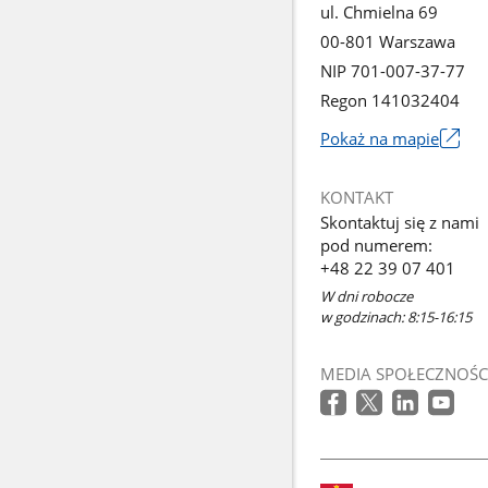
ul. Chmielna 69
00-801 Warszawa
NIP 701-007-37-77
Regon 141032404
Pokaż na mapie
Link
otworzy
KONTAKT
się
Skontaktuj się z nami
w
pod numerem:
nowym
+48 22 39 07 401
oknie
W dni robocze
w godzinach: 8:15-16:15
MEDIA SPOŁECZNOŚC