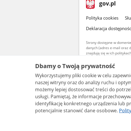
stopka
Strona
gov.pl
gov.pl
główna
gov.pl
Polityka cookies
Sł
Deklaracja dostępnośc
Strony dostępne w domenie
danych (adres e-mail oraz 
znajdują się w ich polityk
Treści teksto
Dbamy o Twoją prywatność
udostępniane
warunkach 4.0
Wykorzystujemy pliki cookie w celu zapewn
są udostępni
bez utworów z
naszej witryny oraz do analizy ruchu i optymalizacj
możemy lepiej dostosować treści do potrzeb
usługi. Pamiętaj, że informacje przechowywane w plikach cookie mogą pozwalać na
identyfikację konkretnego urządzenia lub pr
potencjalnie stanowić dane osobowe.
Polit