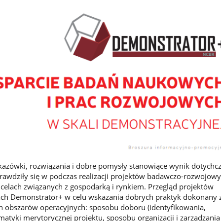
skazówki, rozwiązania i dobre pomysły stanowiące wynik dotych
rawdziły się w podczas realizacji projektów badawczo-rozwojow
celach związanych z gospodarką i rynkiem. Przegląd projektów
ch Demonstrator+ w celu wskazania dobrych praktyk dokonany z
h obszarów operacyjnych: sposobu doboru (identyfikowania,
atyki merytorycznej projektu, sposobu organizacji i zarządzani