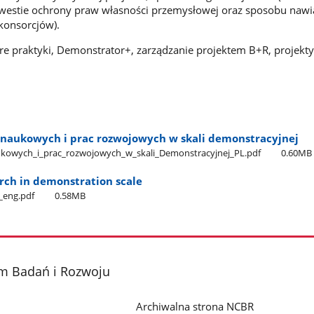
 kwestie ochrony praw własności przemysłowej oraz sposobu naw
konsorcjów).
e praktyki, Demonstrator+, zarządzanie projektem B+R, projekty
naukowych i prac rozwojowych w skali demonstracyjnej
owych​_i​_prac​_rozwojowych​_w​_skali​_Demonstracyjnej​_PL.pdf
0.60MB
rch in demonstration scale
​_eng.pdf
0.58MB
m Badań i Rozwoju
Archiwalna strona NCBR