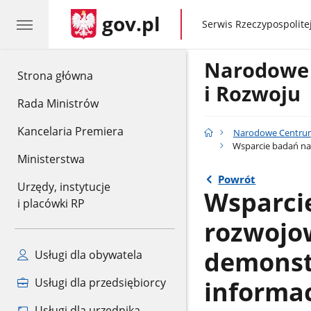
gov.pl
gov.pl
Serwis Rzeczypospolitej
Narodowe
gov.pl
Strona główna
i Rozwoju
Rada Ministrów
Kancelaria Premiera
Narodowe Centrum
Wsparcie badań nau
Ministerstwa
Powrót
Urzędy, instytucje
Wsparci
i placówki RP
rozwojo
demonstr
Usługi dla obywatela
informa
Usługi dla przedsiębiorcy
Usługi dla urzędnika