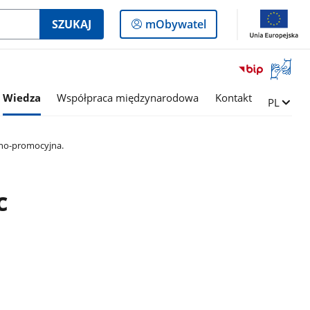
Logowanie
SZUKAJ
mObywatel
do
panelu
Otwórz
okno
z
Wiedza
Współpraca międzynarodowa
Kontakt
Zmień ję
PL
tłumac
języka
migowe
jno-promocyjna.
c