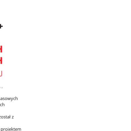
czasowych
ych
ostał z
a projektem