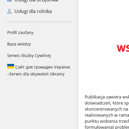
Usługi dla rolnika
Profil zaufany
Baza wiedzy
Serwis Służby Cywilnej
Сайт для громадян України
–
Serwis dla obywateli Ukrainy
Publikacja zawiera w
doświadczeń, które sp
skoncentrowanych na 
realizowanych w rama
punktu widzenia trzec
formułowania) problem