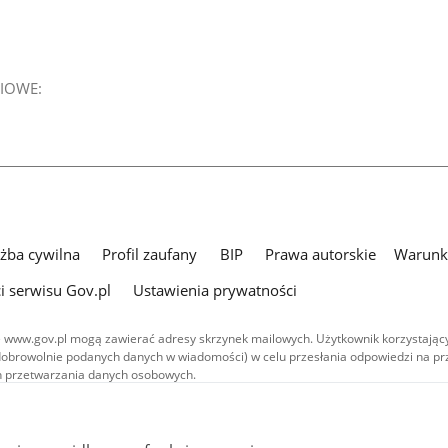
IOWE:
użba cywilna
Profil zaufany
BIP
Prawa autorskie
Warunki
i serwisu Gov.pl
Ustawienia prywatności
 www.gov.pl mogą zawierać adresy skrzynek mailowych. Użytkownik korzystający
dobrowolnie podanych danych w wiadomości) w celu przesłania odpowiedzi na prz
ach przetwarzania danych osobowych.
we publikowane w serwisie (z wyłączeniem treści audiowizualnych), są
 na licencji typu Creative Commons: uznanie autorstwa - na tych samych
 (CC BY-SA 4.0). Materiały audiowizualne, w tym zdjęcia, materiały audio i wideo