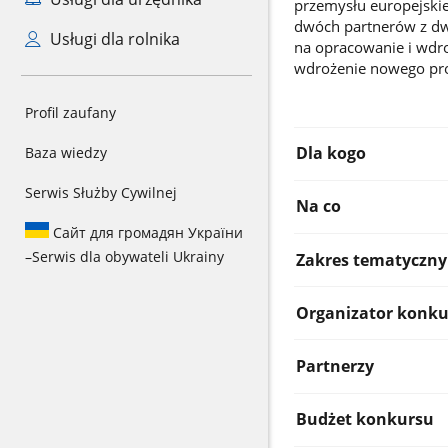
przemysłu europejskie
dwóch partnerów z dw
Usługi dla rolnika
na opracowanie i wdroż
wdrożenie nowego pro
Profil zaufany
Dla kogo
Baza wiedzy
Serwis Służby Cywilnej
Na co
Сайт для громадян України
–
Serwis dla obywateli Ukrainy
Zakres tematyczny
Organizator konku
Partnerzy
Budżet konkursu