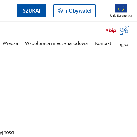
Logowanie
SZUKAJ
mObywatel
do
panelu
Otwórz
okno
z
Wiedza
Współpraca międzynarodowa
Kontakt
Zmień ję
PL
tłumac
języka
migowe
yjności