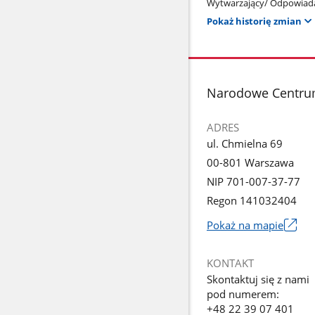
Wytwarzający/ Odpowiada
Pokaż historię zmian
stopka
Narodowe Centru
ADRES
ul. Chmielna 69
00-801 Warszawa
NIP 701-007-37-77
Regon 141032404
Pokaż na mapie
Link
otworzy
KONTAKT
się
Skontaktuj się z nami
w
pod numerem:
nowym
+48 22 39 07 401
oknie