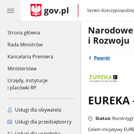
gov.pl
gov.pl
Serwis Rzeczypospolitej
Narodowe
gov.pl
Strona główna
i Rozwoju
Rada Ministrów
Kancelaria Premiera
Powrót
Ministerstwa
Urzędy, instytucje
i placówki RP
EUREKA 
Usługi dla obywatela
Status:
Rozstrzygn
Usługi dla przedsiębiorcy
Celem inicjatywy EURE
Usługi dla urzędnika