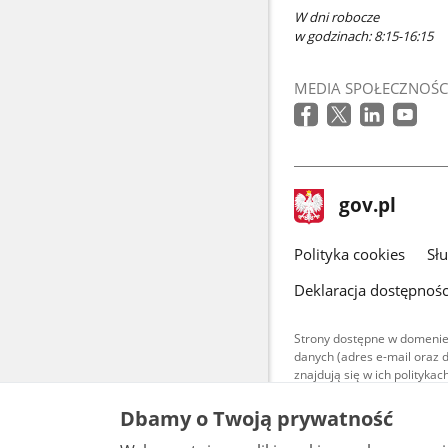
W dni robocze
w godzinach: 8:15-16:15
MEDIA SPOŁECZNOŚC
stopka
Strona
gov.pl
gov.pl
główna
gov.pl
Polityka cookies
Sł
Deklaracja dostępnośc
Strony dostępne w domenie
danych (adres e-mail oraz 
znajdują się w ich polityk
Treści teksto
Dbamy o Twoją prywatność
udostępniane
warunkach 4.0