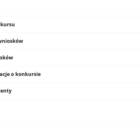
kursu
 wniosków
osków
acje o konkursie
enty