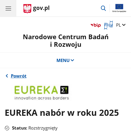
gov.pl
przejdź
do
wyszukiwar
Otwórz
Zmień 
PL
okno
Narodowe Centrum Badań
z
tłumaczem
i Rozwoju
języka
migowego
MENU
Powrót
EUREKA nabór w roku 2025
Status:
Rozstrzygnięty