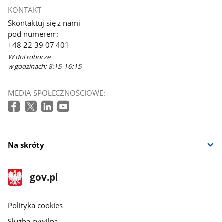
otworzy
KONTAKT
się
Skontaktuj się z nami
w
pod numerem:
nowym
+48 22 39 07 401
oknie
W dni robocze
w godzinach: 8:15-16:15
MEDIA SPOŁECZNOŚCIOWE:
Na skróty
stopka
Strona
gov.pl
gov.pl
główna
gov.pl
Polityka cookies
Służba cywilna