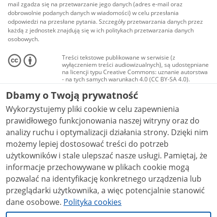
mail zgadza się na przetwarzanie jego danych (adres e-mail oraz
dobrowolnie podanych danych w wiadomości) w celu przesłania
odpowiedzi na przesłane pytania. Szczegóły przetwarzania danych przez
każdą z jednostek znajdują się w ich politykach przetwarzania danych
osobowych.
Treści tekstowe publikowane w serwisie (z
wyłączeniem treści audiowizualnych), są udostępniane
na licencji typu Creative Commons: uznanie autorstwa
- na tych samych warunkach 4.0 (CC BY-SA 4.0).
Materiały audiowizualne, w tym zdjęcia, materiały
Dbamy o Twoją prywatność
audio i wideo, są udostępniane na licencji typu
Creative Commons: uznanie autorstwa użycie
Wykorzystujemy pliki cookie w celu zapewnienia
niekomercyjne - bez utworów zależnych 4.0 (CC BY-
NC-ND 4.0), o ile nie jest to stwierdzone inaczej.
prawidłowego funkcjonowania naszej witryny oraz do
analizy ruchu i optymalizacji działania strony. Dzięki nim
możemy lepiej dostosować treści do potrzeb
użytkowników i stale ulepszać nasze usługi. Pamiętaj, że
informacje przechowywane w plikach cookie mogą
pozwalać na identyfikację konkretnego urządzenia lub
przeglądarki użytkownika, a więc potencjalnie stanowić
dane osobowe.
Polityka cookies