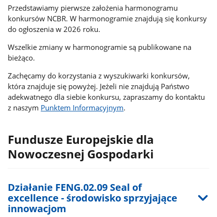
znaki
Przedstawiamy pierwsze założenia harmonogramu
aby
konkursów NCBR. W harmonogramie znajdują się konkursy
rozpocząć
do ogłoszenia w 2026 roku.
wyszukiwanie,
wyniki
Wszelkie zmiany w harmonogramie są publikowane na
wyszukiwania
bieżąco.
pojawią
się
Zachęcamy do korzystania z wyszukiwarki konkursów,
automatycznie.
która znajduje się powyżej. Jeżeli nie znajdują Państwo
Przejdź
adekwatnego dla siebie konkursu, zapraszamy do kontaktu
tabulatorem
z naszym
Punktem Informacyjnym
.
na
wyniki
wyszukiwania.
Fundusze Europejskie dla
Wyszukiwarka
Nowoczesnej Gospodarki
nie
posiada
przycisku
Działanie FENG.02.09 Seal of
Szukaj.
excellence - środowisko sprzyjające
innowacjom