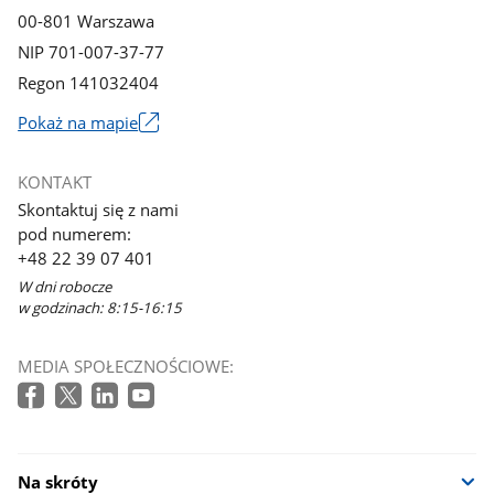
00-801 Warszawa
NIP 701-007-37-77
Regon 141032404
Pokaż na mapie
Link
otworzy
KONTAKT
się
Skontaktuj się z nami
w
pod numerem:
nowym
+48 22 39 07 401
oknie
W dni robocze
w godzinach: 8:15-16:15
MEDIA SPOŁECZNOŚCIOWE:
Na skróty