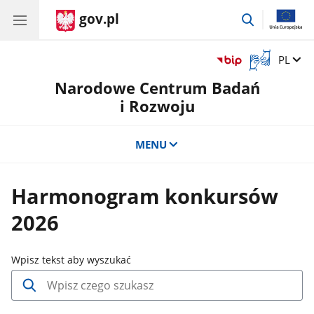
gov.pl
przejdź
do
wyszukiwar
Otwórz
Zmień 
PL
okno
Narodowe Centrum Badań
z
tłumaczem
i Rozwoju
języka
migowego
MENU
Harmonogram konkursów
2026
.
Wpisz tekst aby wyszukać
Wpisz
minimum
3