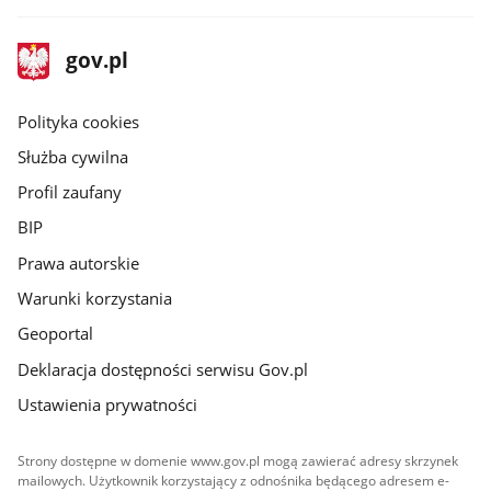
stopka
Strona
gov.pl
gov.pl
główna
gov.pl
Polityka cookies
Służba cywilna
Profil zaufany
BIP
Prawa autorskie
Warunki korzystania
Geoportal
Deklaracja dostępności serwisu Gov.pl
Ustawienia prywatności
Strony dostępne w domenie www.gov.pl mogą zawierać adresy skrzynek
mailowych. Użytkownik korzystający z odnośnika będącego adresem e-