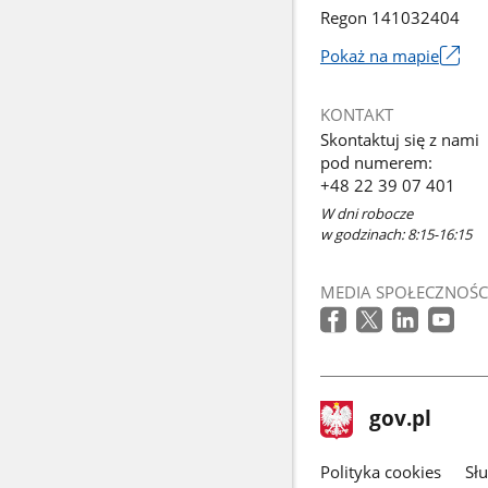
Regon 141032404
Pokaż na mapie
Link
otworzy
KONTAKT
się
Skontaktuj się z nami
w
pod numerem:
nowym
+48 22 39 07 401
oknie
W dni robocze
w godzinach: 8:15-16:15
MEDIA SPOŁECZNOŚC
stopka
Strona
gov.pl
gov.pl
główna
gov.pl
Polityka cookies
Sł