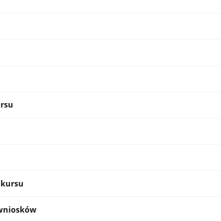
rsu
kursu
 wniosków