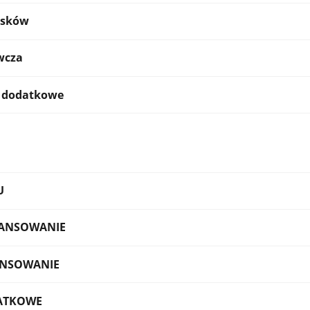
osków
wcza
 dodatkowe
U
NANSOWANIE
NSOWANIE
ATKOWE