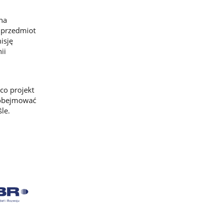
na
e przedmiot
isję
ii
co projekt
e obejmować
le.