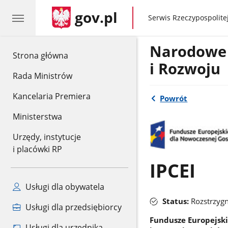
gov.pl
gov.pl
Serwis Rzeczypospolitej
Narodowe
gov.pl
Strona główna
i Rozwoju
Rada Ministrów
Kancelaria Premiera
Powrót
Ministerstwa
Urzędy, instytucje
i placówki RP
IPCEI
Usługi dla obywatela
Status:
Rozstrzygn
Usługi dla przedsiębiorcy
Fundusze Europejski
Usługi dla urzędnika