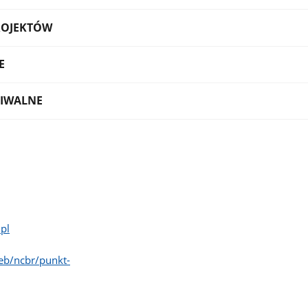
ROJEKTÓW
E
IWALNE
pl
eb/ncbr/punkt-