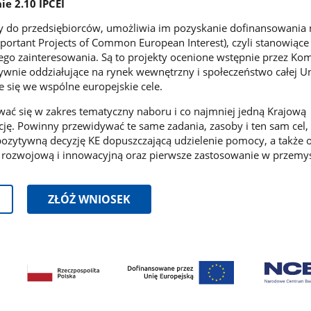
ie 2.10 IPCEI
y do przedsiębiorców, umożliwia im pozyskanie dofinansowania 
Important Projects of Common European Interest), czyli stanowiąc
go zainteresowania. Są to projekty ocenione wstępnie przez Kom
ywnie oddziałujące na rynek wewnętrzny i społeczeństwo całej Un
e się we wspólne europejskie cele.
ać się w zakres tematyczny naboru i co najmniej jedną Krajową
ację. Powinny przewidywać te same zadania, zasoby i ten sam cel, 
 pozytywną decyzję KE dopuszczającą udzielenie pomocy, a takż
 rozwojową i innowacyjną oraz pierwsze zastosowanie w przemyś
ZŁÓŻ WNIOSEK