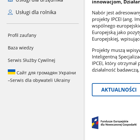
innowacjom, Działan
Usługi dla rolnika
Nabór jest adresowan
projekty IPCEI (ang. 
wspólnego europejskie
Europejską jako pozyt
Profil zaufany
Europejskiej, wpisując
Baza wiedzy
Projekty muszą wpisyw
Inteligentną Specjaliz
Serwis Służby Cywilnej
IPCEI, który otrzymał
działalność badawczą,
Сайт для громадян України
–
Serwis dla obywateli Ukrainy
AKTUALNOŚCI