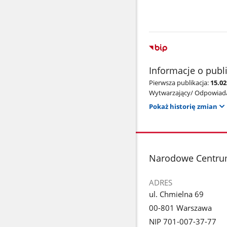
Informacje o publ
Pierwsza publikacja:
15.0
Wytwarzający/ Odpowiada
Pokaż historię zmian
stopka
Narodowe Centru
ADRES
ul. Chmielna 69
00-801 Warszawa
NIP 701-007-37-77