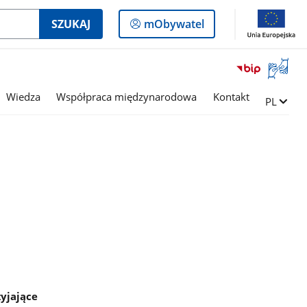
Logowanie
SZUKAJ
mObywatel
do
panelu
Otwórz
okno
z
Wiedza
Współpraca międzynarodowa
Kontakt
Zmień ję
PL
tłumac
języka
migowe
zyjające