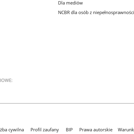
Dla mediów
NCBR dla osób z niepełnosprawnośc
IOWE:
użba cywilna
Profil zaufany
BIP
Prawa autorskie
Warunki