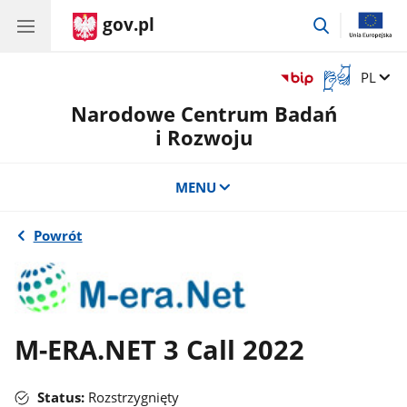
gov.pl
przejdź
do
wyszukiwar
Otwórz
Zmień 
PL
okno
Narodowe Centrum Badań
z
tłumaczem
i Rozwoju
języka
migowego
MENU
Powrót
M-ERA.NET 3 Call 2022
Status:
Rozstrzygnięty