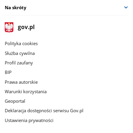
Na skróty
stopka
Strona
gov.pl
gov.pl
główna
gov.pl
Polityka cookies
Służba cywilna
Profil zaufany
BIP
Prawa autorskie
Warunki korzystania
Geoportal
Deklaracja dostępności serwisu Gov.pl
Ustawienia prywatności