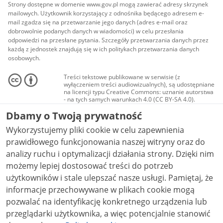
Strony dostępne w domenie www.gov.pl mogą zawierać adresy skrzynek
mailowych. Użytkownik korzystający z odnośnika będącego adresem e-
mail zgadza się na przetwarzanie jego danych (adres e-mail oraz
dobrowolnie podanych danych w wiadomości) w celu przesłania
odpowiedzi na przesłane pytania. Szczegóły przetwarzania danych przez
każdą z jednostek znajdują się w ich politykach przetwarzania danych
osobowych.
Treści tekstowe publikowane w serwisie (z
wyłączeniem treści audiowizualnych), są udostępniane
na licencji typu Creative Commons: uznanie autorstwa
- na tych samych warunkach 4.0 (CC BY-SA 4.0).
Materiały audiowizualne, w tym zdjęcia, materiały
Dbamy o Twoją prywatność
audio i wideo, są udostępniane na licencji typu
Creative Commons: uznanie autorstwa użycie
Wykorzystujemy pliki cookie w celu zapewnienia
niekomercyjne - bez utworów zależnych 4.0 (CC BY-
NC-ND 4.0), o ile nie jest to stwierdzone inaczej.
prawidłowego funkcjonowania naszej witryny oraz do
analizy ruchu i optymalizacji działania strony. Dzięki nim
możemy lepiej dostosować treści do potrzeb
użytkowników i stale ulepszać nasze usługi. Pamiętaj, że
informacje przechowywane w plikach cookie mogą
pozwalać na identyfikację konkretnego urządzenia lub
przeglądarki użytkownika, a więc potencjalnie stanowić