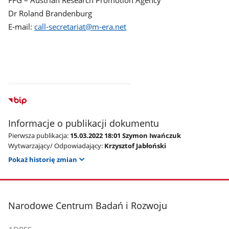
FFG – Austrian Research Promotion Agency
Dr Roland Brandenburg
E-mail:
call-secretariat@m-era.net
Informacje o publikacji dokumentu
Pierwsza publikacja:
15.03.2022 18:01 Szymon Iwańczuk
Wytwarzający/ Odpowiadający:
Krzysztof Jabłoński
Pokaż historię zmian
stopka
Narodowe Centrum Badań i Rozwoju