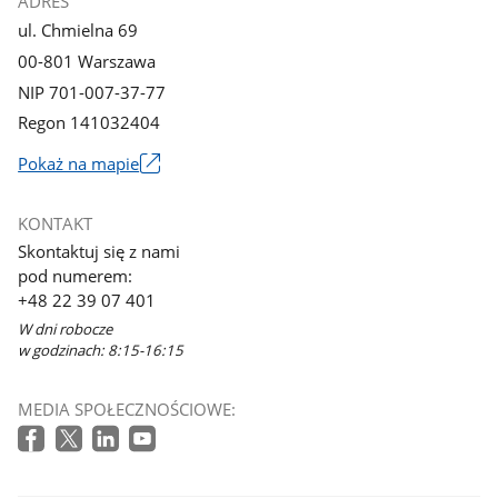
ADRES
ul. Chmielna 69
00-801 Warszawa
NIP 701-007-37-77
Regon 141032404
Pokaż na mapie
Link
otworzy
KONTAKT
się
Skontaktuj się z nami
w
pod numerem:
nowym
+48 22 39 07 401
oknie
W dni robocze
w godzinach: 8:15-16:15
MEDIA SPOŁECZNOŚCIOWE: