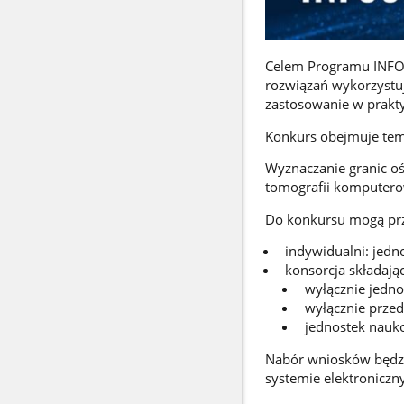
Celem Programu INFOS
rozwiązań wykorzystuj
zastosowanie w prakty
Konkurs obejmuje tem
Wyznaczanie granic oś
tomografii komputerow
Do konkursu mogą pr
indywidualni: jedn
konsorcja składaj
wyłącznie jedn
wyłącznie przed
jednostek nauko
Nabór wniosków będz
systemie elektroniczny