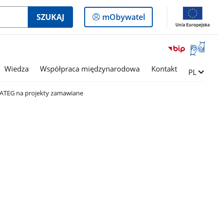
Logowanie
SZUKAJ
mObywatel
do
panelu
Otwórz
okno
z
Wiedza
Współpraca międzynarodowa
Kontakt
Zmień ję
PL
tłumac
języka
RATEG na projekty zamawiane
migowe