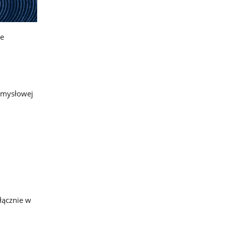
ie
zemysłowej
łącznie w