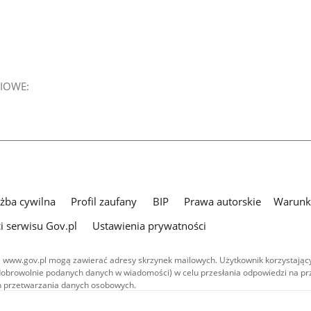
IOWE:
użba cywilna
Profil zaufany
BIP
Prawa autorskie
Warunki
i serwisu Gov.pl
Ustawienia prywatności
 www.gov.pl mogą zawierać adresy skrzynek mailowych. Użytkownik korzystający
dobrowolnie podanych danych w wiadomości) w celu przesłania odpowiedzi na prz
ach przetwarzania danych osobowych.
we publikowane w serwisie (z wyłączeniem treści audiowizualnych), są