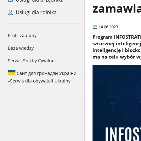
zamawi
Usługi dla rolnika
14.06.2023
Profil zaufany
Program INFOSTRATEG
sztucznej inteligen
Baza wiedzy
inteligencję i bloc
ma na celu wybór w
Serwis Służby Cywilnej
Сайт для громадян України
–
Serwis dla obywateli Ukrainy