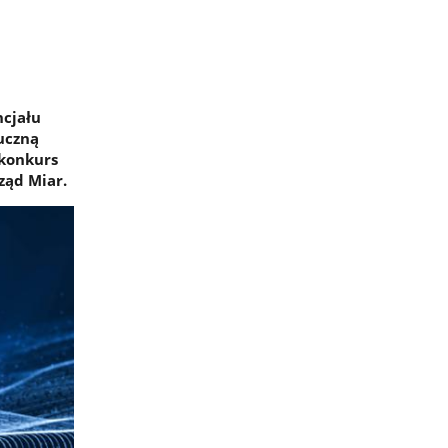
ncjału
tuczną
 konkurs
ząd Miar.