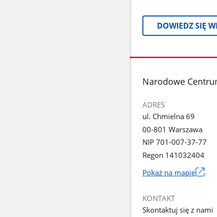
DOWIEDZ SIĘ W
stopka
Narodowe Centru
ADRES
ul. Chmielna 69
00-801 Warszawa
NIP 701-007-37-77
Regon 141032404
Pokaż na mapie
Link
otworzy
KONTAKT
się
Skontaktuj się z nami
w