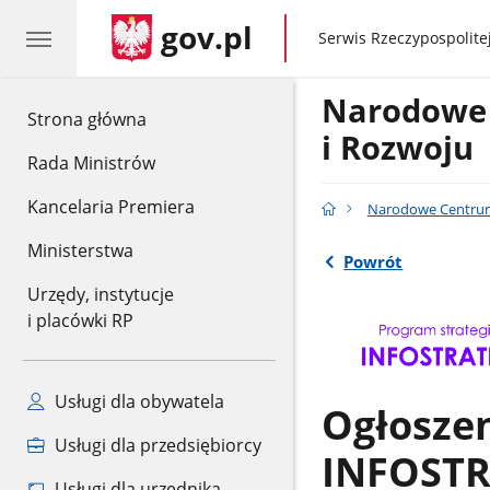
gov.pl
gov.pl
Serwis Rzeczypospolitej
Narodowe
gov.pl
Strona główna
i Rozwoju
Rada Ministrów
Kancelaria Premiera
Narodowe Centrum
Ministerstwa
Powrót
Urzędy, instytucje
i placówki RP
Usługi dla obywatela
Ogłoszen
Usługi dla przedsiębiorcy
INFOSTR
Usługi dla urzędnika