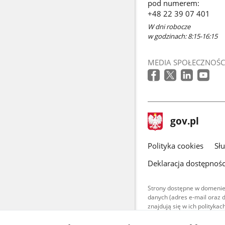
pod numerem:
nowym
+48 22 39 07 401
oknie
W dni robocze
w godzinach: 8:15-16:15
MEDIA SPOŁECZNOŚC
stopka
Strona
gov.pl
gov.pl
główna
gov.pl
Polityka cookies
Sł
Deklaracja dostępnośc
Strony dostępne w domenie
danych (adres e-mail oraz 
znajdują się w ich polityk
Treści teksto