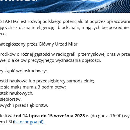
TARTEG jest rozwój polskiego potencjału SI poprzez opracowan
ących sztuczną inteligencję i blockchain, mających bezpośrednie
ce.
at zgłoszony przez Główny Urząd Miar:
rodków o różnej gęstości w radiografii przemysłowej oraz w pr
ej dla celów precyzyjnego wyznaczania objętości.
zystąpić wnioskodawcy:
ostki naukowe lub przedsiębiorcy samodzielnie;
ące się maksimum z 3 podmiotów:
ostek naukowych,
siębiorstw,
wych i przedsiębiorstw.
ie trwał
od 14 lipca do 15 września 2023 r.
(do godz. 16:00) wy
m LSI (
lsi.ncbr.gov.pl).