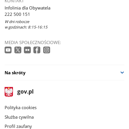
KONTAKT
Infolinia dla Obywatela
222 500 151
W dni robocze
w godzinach: 8:15-16:15
MEDIA SPOŁECZNOŚCIOWE:
Na skróty
stopka
Strona
gov.pl
gov.pl
główna
gov.pl
Polityka cookies
Służba cywilna
Profil zaufany