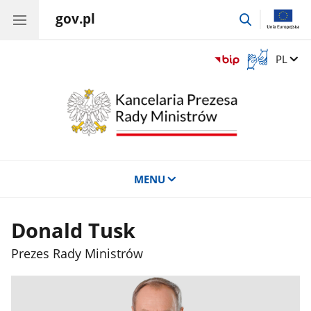
gov.pl
przejdź
do
wyszukiwar
Otwórz
Zmień 
PL
okno
z
tłumaczem
języka
migowego
MENU
Donald Tusk
Prezes Rady Ministrów